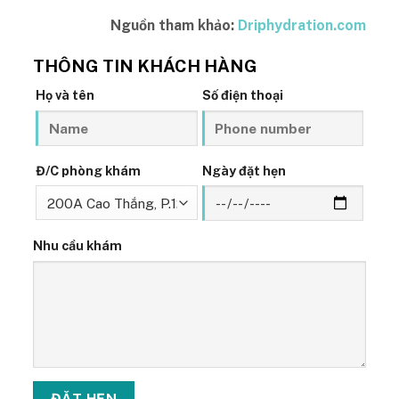
Nguồn tham khảo:
Driphydration.com
THÔNG TIN KHÁCH HÀNG
Họ và tên
Số điện thoại
Đ/C phòng khám
Ngày đặt hẹn
Nhu cầu khám