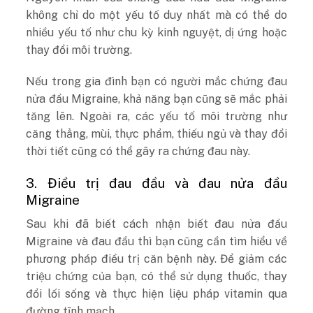
không chỉ do một yếu tố duy nhất mà có thể do
nhiều yếu tố như chu kỳ kinh nguyệt, dị ứng hoặc
thay đổi môi trường.
Nếu trong gia đình bạn có người mắc chứng đau
nửa đầu Migraine, khả năng bạn cũng sẽ mắc phải
tăng lên. Ngoài ra, các yếu tố môi trường như
căng thẳng, mùi, thực phẩm, thiếu ngủ và thay đổi
thời tiết cũng có thể gây ra chứng đau này.
3. Điều trị đau đầu và đau nửa đầu
Migraine
Sau khi đã biết cách nhận biết đau nửa đầu
Migraine và đau đầu thì bạn cũng cần tìm hiểu về
phương pháp điều trị căn bệnh này. Để giảm các
triệu chứng của bạn, có thể sử dụng thuốc, thay
đổi lối sống và thực hiện liệu pháp vitamin qua
đường tĩnh mạch.