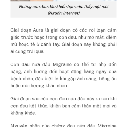
Những cơn đau đầu khiến bạn cảm thấy mệt mỏi
(Nguồn: Internet)
Giai đoạn Aura là giai đoạn có các rối loạn cảm
giác trước hoặc trong cơn đau, như mờ mắt, điểm
mù hoặc tê ở cánh tay. Giai đoạn này không phải
ai cũng trải qua.
Cơn đau nửa đầu Migraine có thể từ nhẹ đến
nặng, ảnh hưởng đến hoạt động hàng ngày của
bệnh nhân, đặc biệt là khi gặp ánh sáng, tiếng ồn
hoặc mùi hương khác nhau.
Giai đoạn sau của cơn đau nửa đầu xảy ra sau khi
cơn đau kết thúc, khiến bạn cảm thấy mệt mỏi và
không khỏe.
Nguyên nhân của chứng đau nửa đầu Migraine