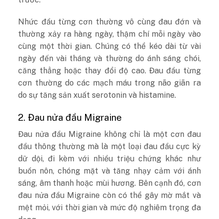
Nhức đầu từng cơn thường vô cùng đau đớn và
thường xảy ra hàng ngày, thậm chí mỗi ngày vào
cùng một thời gian. Chúng có thể kéo dài từ vài
ngày đến vài tháng và thường do ánh sáng chói,
căng thẳng hoặc thay đổi độ cao. Đau đầu từng
cơn thường do các mạch máu trong não giãn ra
do sự tăng sản xuất serotonin và histamine.
2. Đau nửa đầu Migraine
Đau nửa đầu Migraine không chỉ là một cơn đau
đầu thông thường mà là một loại đau đầu cực kỳ
dữ dội, đi kèm với nhiều triệu chứng khác như
buồn nôn, chóng mặt và tăng nhạy cảm với ánh
sáng, âm thanh hoặc mùi hương. Bên cạnh đó, cơn
đau nửa đầu Migraine còn có thể gây mờ mắt và
mệt mỏi, với thời gian và mức độ nghiêm trọng đa