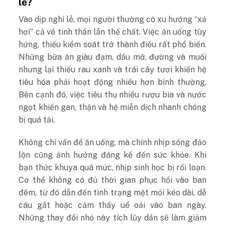
lễ?
Vào dịp nghỉ lễ, mọi người thường có xu hướng “xả
hơi” cả về tinh thần lẫn thể chất. Việc ăn uống tùy
hứng, thiếu kiểm soát trở thành điều rất phổ biến.
Những bữa ăn giàu đạm, dầu mỡ, đường và muối
nhưng lại thiếu rau xanh và trái cây tươi khiến hệ
tiêu hóa phải hoạt động nhiều hơn bình thường.
Bên cạnh đó, việc tiêu thụ nhiều rượu bia và nước
ngọt khiến gan, thận và hệ miễn dịch nhanh chóng
bị quá tải.
Không chỉ vấn đề ăn uống, mà chính nhịp sống đảo
lộn cũng ảnh hưởng đáng kể đến sức khỏe. Khi
bạn thức khuya quá mức, nhịp sinh học bị rối loạn.
Cơ thể không có đủ thời gian phục hồi vào ban
đêm, từ đó dẫn đến tình trạng mệt mỏi kéo dài, dễ
cáu gắt hoặc cảm thấy uể oải vào ban ngày.
Những thay đổi nhỏ này tích lũy dần sẽ làm giảm