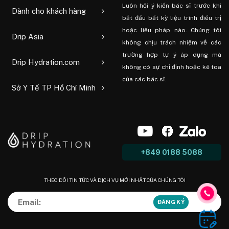
Luôn hỏi ý kiến ​​bác sĩ trước khi
Dành cho khách hàng
bắt đầu bất kỳ liệu trình điều trị
hoặc liệu pháp nào. Chúng tôi
Drip Asia
không chịu trách nhiệm về các
trường hợp tự ý áp dụng mà
Drip Hydration.com
không có sự chỉ định hoặc kê toa
của các bác sĩ.
Sở Y Tế TP Hồ Chí Minh
+849 0188 5088
THEO DÕI TIN TỨC VÀ DỊCH VỤ MỚI NHẤT CỦA CHÚNG TÔI