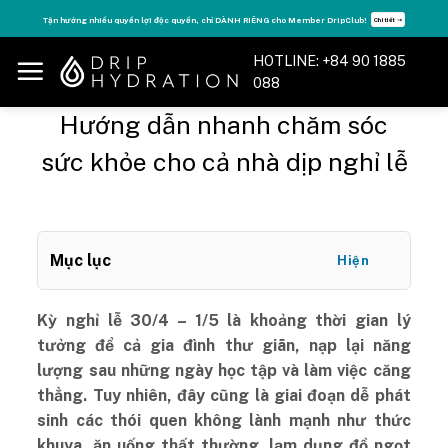
Skip
Tận hưởng nhiều quyền lợi độc quyền, chỉ DÀNH RIÊNG cho Member DripClub!
Chi tiết ➝
to
content
HOTLINE: +84 90 1885
088
Hướng dẫn nhanh chăm sóc
sức khỏe cho cả nhà dịp nghỉ lễ
Mục lục
Hiện
Kỳ nghỉ lễ 30/4 – 1/5 là khoảng thời gian lý
tưởng để cả gia đình thư giãn, nạp lại năng
lượng sau những ngày học tập và làm việc căng
thẳng. Tuy nhiên, đây cũng là giai đoạn dễ phát
sinh các thói quen không lành mạnh như thức
khuya, ăn uống thất thường, lạm dụng đồ ngọt