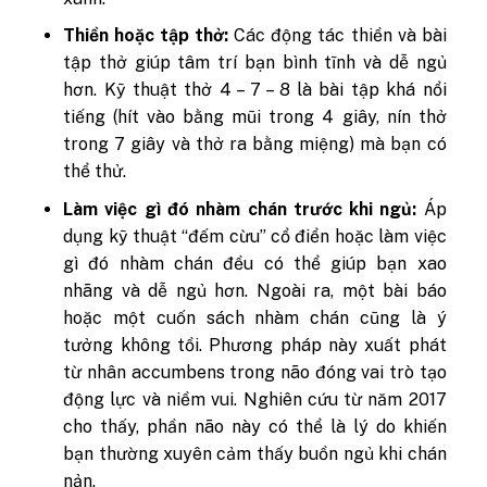
Thiền hoặc tập thở:
Các động tác thiền và bài
tập thở giúp tâm trí bạn bình tĩnh và dễ ngủ
hơn. Kỹ thuật thở 4 – 7 – 8 là bài tập khá nổi
tiếng (hít vào bằng mũi trong 4 giây, nín thở
trong 7 giây và thở ra bằng miệng) mà bạn có
thể thử.
Làm việc gì đó nhàm chán trước khi ngủ:
Áp
dụng
kỹ thuật “đếm cừu” cổ điển hoặc làm việc
gì đó nhàm chán đều có thể giúp bạn xao
nhãng và dễ ngủ hơn. Ngoài ra, một bài báo
hoặc một cuốn sách nhàm chán cũng là ý
tưởng không tồi. Phương pháp này xuất phát
từ nhân accumbens trong não đóng vai trò tạo
động lực và niềm vui. Nghiên cứu từ năm 2017
cho thấy, phần não này có thể là lý do khiến
bạn thường xuyên cảm thấy buồn ngủ khi chán
nản.