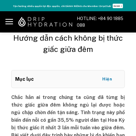
Skip
Tăng năng lượng - sống đỉnh cao với thẻ Vitamin Drip Membership.
ết ➝
Xem ngay ➝
to
content
HOTLINE: +84 90 1885
088
Hướng dẫn cách không bị thức
giấc giữa đêm
Mục lục
Hiện
Chắc hẳn ai trong chúng ta cũng đã từng bị
thức giấc giữa đêm không ngủ lại được hoặc
ngủ chập chờn đến tận sáng. Tình trạng này phổ
biến đến nỗi có gần 35,5% người dân tại Hoa Kỳ
bị thức giấc ít nhất 3 lần mỗi tuần vào giữa đêm.
Bài viết dưới đây trình bày những lý do khiến bạn