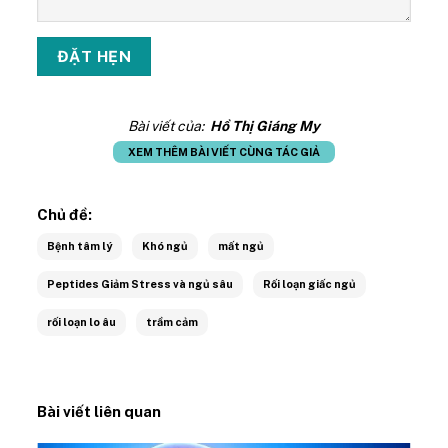
Bài viết của:
Hồ Thị Giáng My
XEM THÊM BÀI VIẾT CÙNG TÁC GIẢ
Chủ đề:
Bệnh tâm lý
Khó ngủ
mất ngủ
Peptides Giảm Stress và ngủ sâu
Rối loạn giấc ngủ
rối loạn lo âu
trầm cảm
Bài viết liên quan