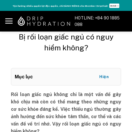
Skip
Tận hưởng nhiều quyền lợi độc quyền, chỉ DÀNH RIÊNG cho Member DripClub!
Chi tiết ➝
to
content
HOTLINE: +84 90 1885
088
Bị rối loạn giấc ngủ có nguy
hiểm không?
Mục lục
Hiện
Rối loạn giấc ngủ không chỉ là một vấn đề gây
khó chịu mà còn có thể mang theo những nguy
cơ sức khỏe đáng kể. Việc thiếu ngủ thường gây
ảnh hưởng đến sức khỏe tâm thần, cơ thể và các
vấn đề về trí nhớ. Vậy rối loạn giấc ngủ có nguy
hiểm không?