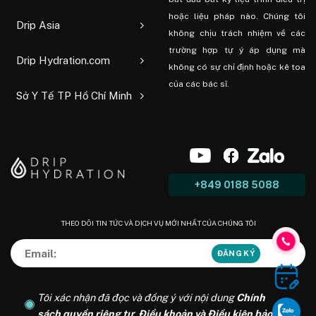
hoặc liệu pháp nào. Chúng tôi
Drip Asia
không chịu trách nhiệm về các
trường hợp tự ý áp dụng mà
Drip Hydration.com
không có sự chỉ định hoặc kê toa
của các bác sĩ.
Sở Y Tế TP Hồ Chí Minh
+849 0188 5088
THEO DÕI TIN TỨC VÀ DỊCH VỤ MỚI NHẤT CỦA CHÚNG TÔI
Tôi xác nhận đã đọc và đồng ý với nội dung
Chính
sách quyền riêng tư
,
Điều khoản và Điều kiện bảo