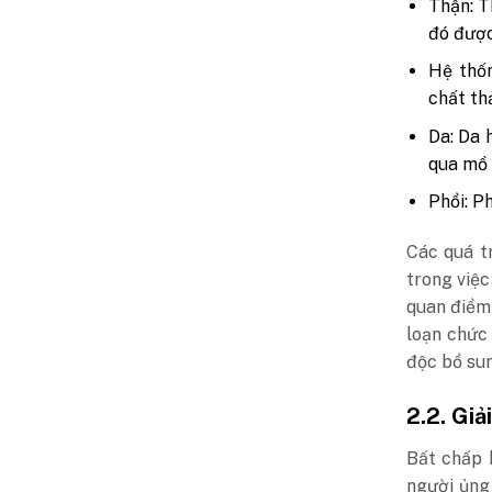
Thận: T
đó được
Hệ thốn
chất th
Da: Da 
qua mồ 
Phổi: P
Các quá tr
trong việ
quan điểm 
loạn chức
độc bổ sun
2.2. Giả
Bất chấp 
người ủng