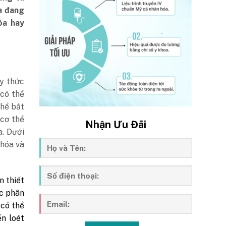
a đang
óa hay
ủy thức
 có thể
thể bắt
cơ thể
Nhận Ưu Đãi
. Dưới
 hóa và
n thiết
ệc phân
 có thể
n loét