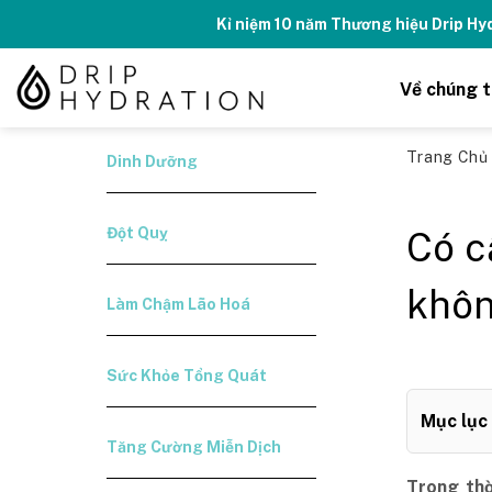
Skip
Kỉ niệm 10 năm Thương hiệu Drip H
to
content
Về chúng t
Trang Ch
Dinh Dưỡng
Đột Quỵ
Có c
khôn
Làm Chậm Lão Hoá
Sức Khỏe Tổng Quát
Mục lục
Tăng Cường Miễn Dịch
Trong thờ