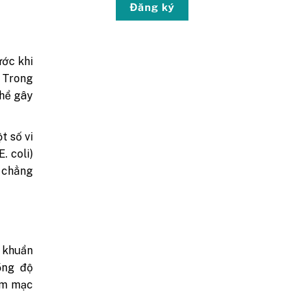
Đăng ký
ước khi
. Trong
thể gây
t số vi
. coli)
, chẳng
 khuẩn
ồng độ
êm mạc