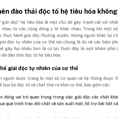
nên đào thải độc tố hệ tiêu hóa không
“giải độc” hệ tiêu hóa là một chủ đề gây tranh cãi với nhi
 nhau từ các cộng đồng y tế khác nhau. Trong khi một số
c thực hành giải độc thường xuyên, những người khác lại c
giải độc tự nhiên của cơ thể nói chung là đủ và các biện p
ể gây hại nhiều hơn là có lợi. Dưới đây là một khám phá c
 đề đào thải độc tố hệ tiêu hóa.
chế giải độc tự nhiên của cơ thể
n người được trang bị một số cơ quan và hệ thống được th
ể loại bỏ độc tố và chất thải ra khỏi cơ thể, bao gồm các:
n đóng vai trò quan trọng trong việc giải độc các chất kh
ua quá trình trao đổi chất và sản xuất mật, hỗ trợ bài tiết c