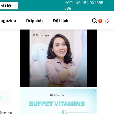
HOTLINE: +84 90 1885
hi tiết ➝
088
agazine
Dripclub
Đặt lịch
n
úng ta