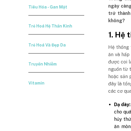
ngày càng
Tiêu Hóa - Gan Mật
trở thành
không?
Trẻ Hoá Hệ Thần Kinh
1. Hệ 
Trẻ Hoá Và Đẹp Da
Hệ thống 
ăn và hấp
được coi l
Truyền Nhiễm
nguồn từ 
hoặc sản 
Vitamin
đây là tổn
các cơ qua
Dạ dày:
cho quá
hủy thứ
ăn mòn