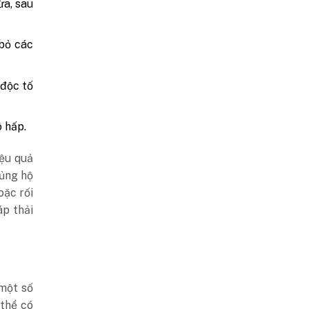
ừa, sau
 bỏ các
 độc tố
ô hấp.
iệu quả
 ủng hộ
oặc rối
áp thải
 một số
 thể có