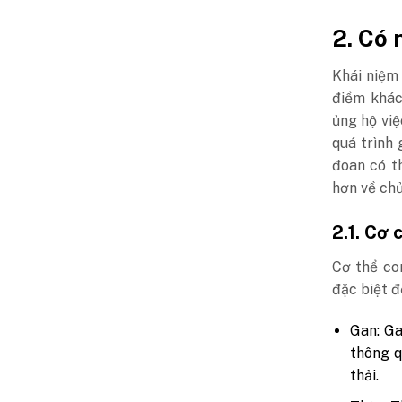
2. Có 
Khái niệm 
điểm khác
ủng hộ việ
quá trình 
đoan có th
hơn về chủ
2.1. Cơ 
Cơ thể co
đặc biệt đ
Gan: Ga
thông q
thải.