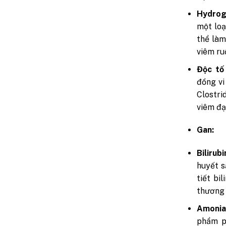
Hydroge
một loạ
thể làm
viêm ru
Độc tố 
đồng vi
Clostri
viêm đạ
Gan:
Bilirubi
huyết s
tiết bi
thương 
Amonia
phẩm ph