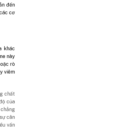
dẫn đến
 các cơ
a khác
yme này
hoặc rò
ây viêm
ng chất
 độ của
, chẳng
 sự cân
iều vấn