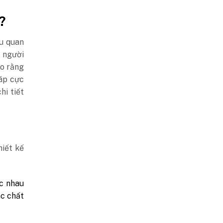
?
ều quan
 người
ho rằng
háp cực
hi tiết
iết kế
ác nhau
ác chất