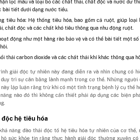
hận lọc máu và loại bỏ các chất thải, chất độc và nước dư th
 bài tiết dưới dạng nước tiểu.
g tiêu hóa: Hệ thống tiêu hóa, bao gồm cả ruột, giúp loại
ải, chất độc và các chất khó tiêu thông qua nhu động ruột.
hoạt động như một hàng rào bảo vệ và có thể bài tiết một số
hôi.
hổi thải carbon dioxide và các chất thải khí khác thông qua h
ình giải độc tự nhiên này đang diễn ra và nhìn chung có h
c duy trì sự cân bằng lành mạnh trong cơ thể. Những người
này lập luận rằng trừ khi có một tình trạng bệnh lý cụ thể h
 năng nào đó thì không cần thiết phải áp dụng các biện ph
g.
i độc hệ tiêu hóa
khả năng đào thải độc tố hệ tiêu hóa tự nhiên của cơ thể,
 hộ sức khỏe tin rằng thực hành giải độc thường xuyên có