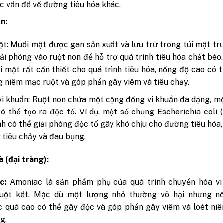
c vấn đề về đường tiêu hóa khác.
n:
t: Muối mật được gan sản xuất và lưu trữ trong túi mật tr
ải phóng vào ruột non để hỗ trợ quá trình tiêu hóa chất béo
i mật rất cần thiết cho quá trình tiêu hóa, nồng độ cao có 
g niêm mạc ruột và góp phần gây viêm và tiêu chảy.
vi khuẩn: Ruột non chứa một cộng đồng vi khuẩn đa dạng, mộ
ó thể tạo ra độc tố. Ví dụ, một số chủng Escherichia coli (E
nh có thể giải phóng độc tố gây khó chịu cho đường tiêu hóa
 tiêu chảy và đau bụng.
à (đại tràng):
c:
Amoniac là sản phẩm phụ của quá trình chuyển hóa vi
ruột kết. Mặc dù một lượng nhỏ thường vô hại nhưng n
 quá cao có thể gây độc và góp phần gây viêm và loét ni
g.