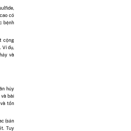
ulfide,
 cao có
ác bệnh
t cộng
 Ví dụ,
chảy và
hân hủy
 và bài
 và tổn
ac (sản
ết. Tuy