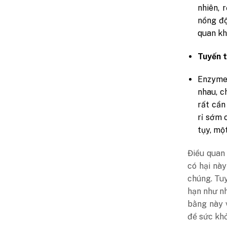
nhiên, 
nồng độ
quan kh
Tuyến t
Enzyme
nhau, c
rất cần
rỉ sớm 
tụy, mộ
Điều quan
có hại nà
chúng. Tuy
hạn như nh
bằng này 
đề sức khỏ