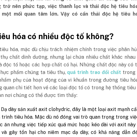
 trở nên phức tạp, việc thanh lọc và thải độc hệ tiêu hó
 một mối quan tâm lớn. Vậy có cần thải độc hệ tiêu h
tiêu hóa có nhiều độc tố không?
tiêu hóa, mặc dù chịu trách nhiệm chính trong việc phân h
 thụ chất dinh dưỡng, nhưng lại chứa nhiều chất khác nhau
à độc tố hoặc các hợp chất có hại. Những chất độc này có 
thực phẩm chúng ta tiêu thụ,
quá trình trao đổi chất
trong 
phẩm phụ của hoạt động của vi khuẩn trong đường tiêu hóa
g quan chi tiết hơn về các loại độc tố có trong hệ thống tiêu
n nơi chúng có thể được tìm thấy:
Dạ dày sản xuất axit clohydric, đây là một loại axit mạnh cầ
 trình tiêu hóa. Mặc dù nó đóng vai trò quan trọng trong vi
c ăn nhưng việc tiếp xúc quá mức hoặc kéo dài với axit này
 và gây tổn hại cho niêm mạc dạ dày, có khả năng dẫn đế