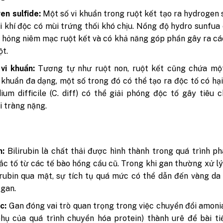
n sulfide:
Một số vi khuẩn trong ruột kết tạo ra hydrogen s
i khí độc có mùi trứng thối khó chịu. Nồng độ hydro sunfua
 hỏng niêm mạc ruột kết và có khả năng góp phần gây ra c
ột.
vi khuẩn:
Tương tự như ruột non, ruột kết cũng chứa mộ
 khuẩn đa dạng, một số trong đó có thể tạo ra độc tố có hại.
dium difficile (C. diff) có thể giải phóng độc tố gây tiêu 
i tràng nặng.
n:
Bilirubin là chất thải được hình thành trong quá trình p
ắc tố từ các tế bào hồng cầu cũ. Trong khi gan thường xử lý
lirubin qua mật, sự tích tụ quá mức có thể dẫn đến vàng da
gan.
c:
Gan đóng vai trò quan trọng trong việc chuyển đổi amoni
ụ của quá trình chuyển hóa protein) thành urê để bài ti