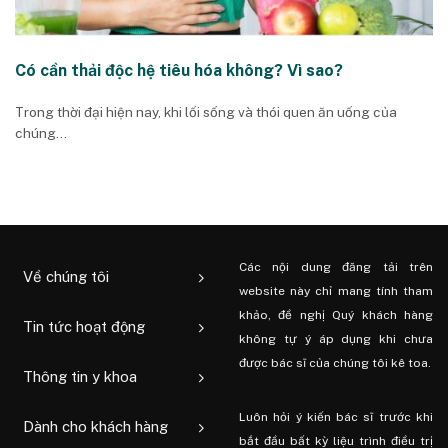
Có cần thải độc hệ tiêu hóa không? Vì sao?
Trong thời đại hiện nay, khi lối sống và thói quen ăn uống của
chúng...
Các nội dung đăng tải trên
Về chúng tôi
website này chỉ mang tính tham
khảo, đề nghị Quý khách hàng
Tin tức hoạt động
không tự ý áp dụng khi chưa
được bác sĩ của chúng tôi kê toa.
Thông tin y khoa
Luôn hỏi ý kiến ​​bác sĩ trước khi
Dành cho khách hàng
bắt đầu bất kỳ liệu trình điều trị