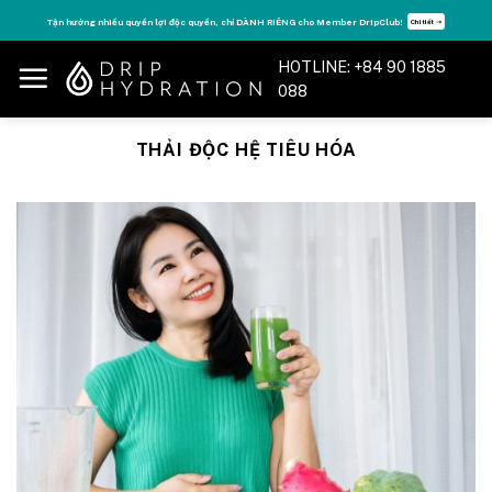
Skip
Tận hưởng nhiều quyền lợi độc quyền, chỉ DÀNH RIÊNG cho Member DripClub!
Chi tiết ➝
to
content
HOTLINE: +84 90 1885
088
THẢI ĐỘC HỆ TIÊU HÓA