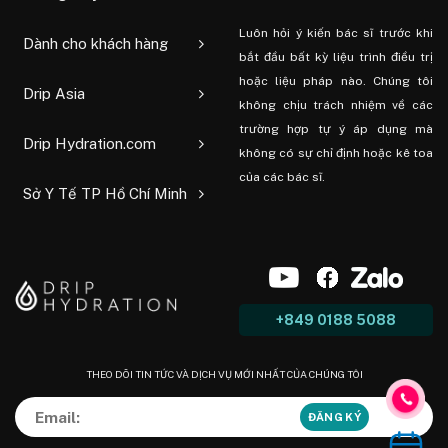
Luôn hỏi ý kiến ​​bác sĩ trước khi
Dành cho khách hàng
bắt đầu bất kỳ liệu trình điều trị
hoặc liệu pháp nào. Chúng tôi
Drip Asia
không chịu trách nhiệm về các
trường hợp tự ý áp dụng mà
Drip Hydration.com
không có sự chỉ định hoặc kê toa
của các bác sĩ.
Sở Y Tế TP Hồ Chí Minh
+849 0188 5088
THEO DÕI TIN TỨC VÀ DỊCH VỤ MỚI NHẤT CỦA CHÚNG TÔI