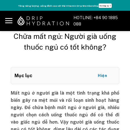
Skip
Tăng năng lượng - sống đỉnh cao với thẻ Vitamin Drip Membership.
Xem ngay ➝
to
content
HOTLINE: +84 90 1885
088
Chữa mất ngủ: Người già uống
thuốc ngủ có tốt không?
Mục lục
Hiện
Mất ngủ ở người già là một tình trạng khá phổ
biến gây ra mệt mỏi và rối loạn sinh hoạt hàng
ngày. Để chữa bệnh mất ngủ ở người già, nhiều
người chọn cách uống thuốc ngủ để có thể đi
vào giấc ngủ dễ hơn. Vậy người già uống thuốc
ngủ có tốt không, dùng lâu dài có các tác dụng