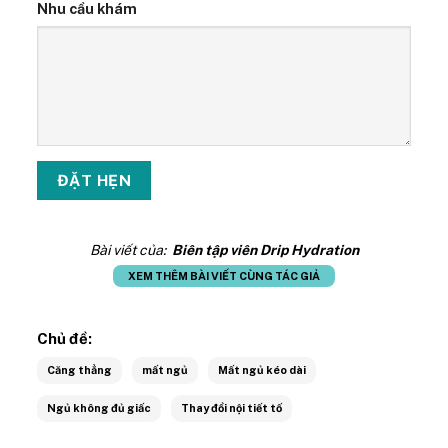
Nhu cầu khám
Bài viết của:
Biên tập viên Drip Hydration
XEM THÊM BÀI VIẾT CÙNG TÁC GIẢ
Chủ đề:
Căng thẳng
mất ngủ
Mất ngủ kéo dài
Ngủ không đủ giấc
Thay đổi nội tiết tố