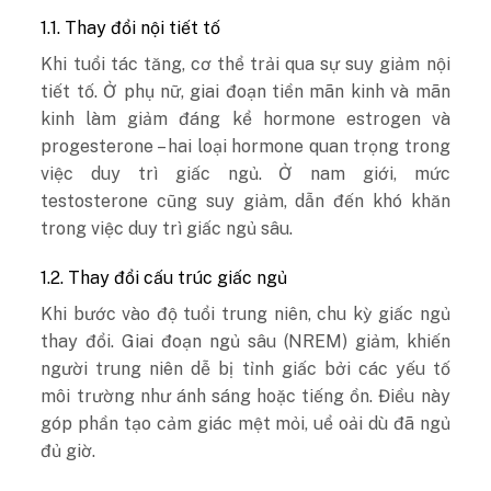
1.1. Thay đổi nội tiết tố
Khi tuổi tác tăng, cơ thể trải qua sự suy giảm nội
tiết tố. Ở phụ nữ, giai đoạn tiền mãn kinh và mãn
kinh làm giảm đáng kể hormone estrogen và
progesterone – hai loại hormone quan trọng trong
việc duy trì giấc ngủ. Ở nam giới, mức
testosterone cũng suy giảm, dẫn đến khó khăn
trong việc duy trì giấc ngủ sâu.
1.2. Thay đổi cấu trúc giấc ngủ
Khi bước vào độ tuổi trung niên, chu kỳ giấc ngủ
thay đổi. Giai đoạn ngủ sâu (NREM) giảm, khiến
người trung niên dễ bị tỉnh giấc bởi các yếu tố
môi trường như ánh sáng hoặc tiếng ồn. Điều này
góp phần tạo cảm giác mệt mỏi, uể oải dù đã ngủ
đủ giờ.