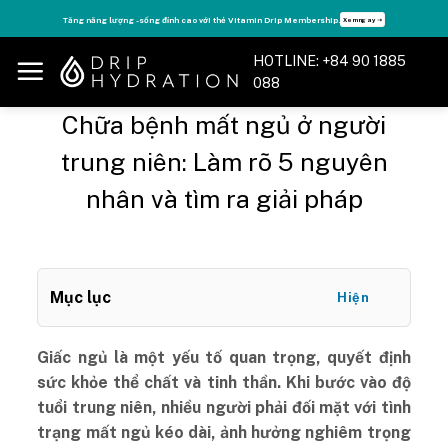
Skip
Tăng năng lượng - sống đỉnh cao với thẻ Vitamin Drip Membership.
Xem ngay ➝
to
content
HOTLINE: +84 90 1885
088
Chữa bệnh mất ngủ ở người
trung niên: Làm rõ 5 nguyên
nhân và tìm ra giải pháp
Mục lục
Hiện
Giấc ngủ là một yếu tố quan trọng, quyết định
sức khỏe thể chất và tinh thần. Khi bước vào độ
tuổi trung niên, nhiều người phải đối mặt với tình
trạng mất ngủ kéo dài, ảnh hưởng nghiêm trọng