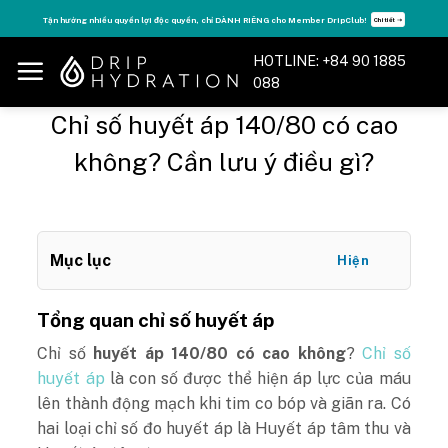
Skip
Tận hưởng nhiều quyền lợi độc quyền, chỉ DÀNH RIÊNG cho Member DripClub!
Chi tiết ➝
to
content
HOTLINE: +84 90 1885
088
Chỉ số huyết áp 140/80 có cao
không? Cần lưu ý điều gì?
Mục lục
Hiện
Tổng quan chỉ số huyết áp
Chỉ số
huyết áp 140/80 có cao không
?
Chỉ số
huyết áp
là con số được thể hiện áp lực của máu
lên thành động mạch khi tim co bóp và giãn ra. Có
hai loại chỉ số đo huyết áp là Huyết áp tâm thu và