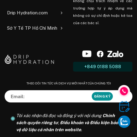
không chịu trách nhiệm về các
trường hợp tự ý áp dụng mà
Drip Hydration.com
không có sự chỉ định hoặc kê toa
của các bác sĩ.
Sở Y Tế TP Hồ Chí Minh
+849 0188 5088
THEO DÕI TIN TỨC VÀ DỊCH VỤ MỚI NHẤT CỦA CHÚNG TÔI
Tôi xác nhận đã đọc và đồng ý với nội dung
Chính
sách quyền riêng tư
,
Điều khoản và Điều kiện bảo
vệ dữ liệu cá nhân trên website
.