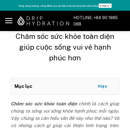
Skip
Tận hưởng nhiều quyền lợi độc quyền, chỉ DÀNH RIÊNG cho Member DripClub!
Chi tiết ➝
to
content
HOTLINE: +84 90 1885
088
Chăm sóc sức khỏe toàn diện
giúp cuộc sống vui vẻ hạnh
phúc hơn
Mục lục
Hiện
Chăm sóc sức khỏe toàn diện
chính là cách giúp
chúng ta sống vui sống khỏe hạnh phúc mỗi ngày.
Vậy chúng ta cần hiểu vấn đề này như thế nào? Và
có những cách gì giúp cải thiện tình trạng trên.