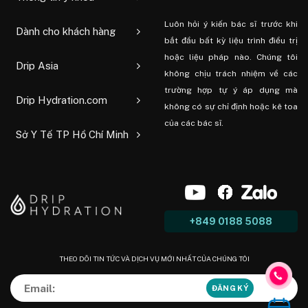
Luôn hỏi ý kiến ​​bác sĩ trước khi
Dành cho khách hàng
bắt đầu bất kỳ liệu trình điều trị
hoặc liệu pháp nào. Chúng tôi
Drip Asia
không chịu trách nhiệm về các
trường hợp tự ý áp dụng mà
Drip Hydration.com
không có sự chỉ định hoặc kê toa
của các bác sĩ.
Sở Y Tế TP Hồ Chí Minh
+849 0188 5088
THEO DÕI TIN TỨC VÀ DỊCH VỤ MỚI NHẤT CỦA CHÚNG TÔI