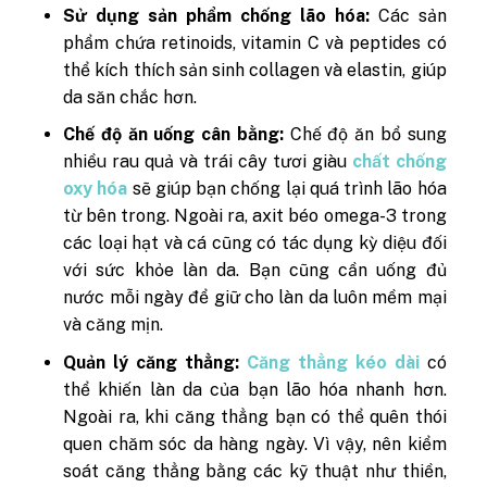
Sử dụng sản phẩm chống lão hóa:
Các sản
phẩm chứa retinoids, vitamin C và peptides có
thể kích thích sản sinh collagen và elastin, giúp
da săn chắc hơn.
Chế độ ăn uống cân bằng:
Chế độ ăn bổ sung
nhiều rau quả và trái cây tươi giàu
chất chống
oxy hóa
sẽ giúp bạn chống lại quá trình lão hóa
từ bên trong. Ngoài ra, axit béo omega-3 trong
các loại hạt và cá cũng có tác dụng kỳ diệu đối
với sức khỏe làn da. Bạn cũng cần uống đủ
nước mỗi ngày để giữ cho làn da luôn mềm mại
và căng mịn.
Quản lý căng thẳng:
Căng thẳng kéo dài
có
thể khiến làn da của bạn lão hóa nhanh hơn.
Ngoài ra, khi căng thẳng bạn có thể quên thói
quen chăm sóc da hàng ngày. Vì vậy, nên kiểm
soát căng thẳng bằng các kỹ thuật như thiền,