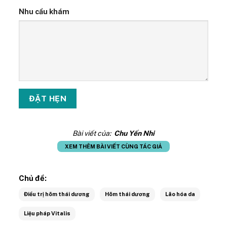
Nhu cầu khám
Bài viết của:
Chu Yến Nhi
XEM THÊM BÀI VIẾT CÙNG TÁC GIẢ
Chủ đề:
Điều trị hõm thái dương
Hõm thái dương
Lão hóa da
Liệu pháp Vitalis