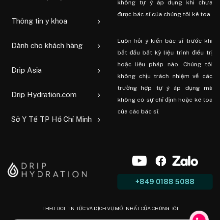
không tự ý áp dụng khi chưa
được bác sĩ của chúng tôi kê toa.
Thông tin y khoa
Luôn hỏi ý kiến ​​bác sĩ trước khi
Dành cho khách hàng
bắt đầu bất kỳ liệu trình điều trị
hoặc liệu pháp nào. Chúng tôi
Drip Asia
không chịu trách nhiệm về các
trường hợp tự ý áp dụng mà
Drip Hydration.com
không có sự chỉ định hoặc kê toa
của các bác sĩ.
Sở Y Tế TP Hồ Chí Minh
+849 0188 5088
THEO DÕI TIN TỨC VÀ DỊCH VỤ MỚI NHẤT CỦA CHÚNG TÔI