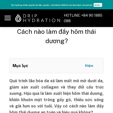
Skip
Tận hưởng nhiều quyền lợi độc quyền, chỉ DÀNH RIÊNG cho Member DripClub!
Chi tiết ➝
to
content
HOTLINE: +84 90 1885
088
Cách nào làm đầy hõm thái
dương?
Mục lục
Hiện
Quá trình lão hóa da sẽ làm mất mô mỡ dưới da,
giảm sản xuất collagen và thay đổi cấu trúc
xương. Hậu quả là làm xuất hiện hõm thái dương,
khiến khuôn mặt trông gầy gò, thiếu sức sống
và già hơn so với tuổi. Vậy có cách nào làm đầy
hõm thái dương an toàn và hiệu quả không?