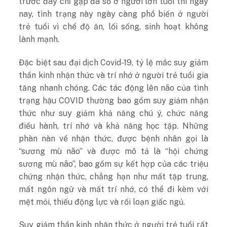
trước đây chỉ gặp đa số ở người lớn tuổi thì ngày
nay, tình trạng này ngày càng phổ biến ở người
trẻ tuổi vì chế độ ăn, lối sống, sinh hoạt không
lành mạnh.
Đặc biệt sau đại dịch Covid-19, tỷ lệ mắc suy giảm
thần kinh nhận thức và trí nhớ ở người trẻ tuổi gia
tăng nhanh chóng. Các tác động lên não của tình
trạng hậu COVID thường bao gồm suy giảm nhận
thức như suy giảm khả năng chú ý, chức năng
điều hành, trí nhớ và khả năng học tập. Những
phàn nàn về nhận thức, được bệnh nhân gọi là
“sương mù não” và được mô tả là “hội chứng
sương mù não”, bao gồm sự kết hợp của các triệu
chứng nhận thức, chẳng hạn như mất tập trung,
mất ngôn ngữ và mất trí nhớ, có thể đi kèm với
mệt mỏi, thiếu động lực và rối loạn giấc ngủ.
Suy giảm thần kinh nhận thức ở người trẻ tuổi rất