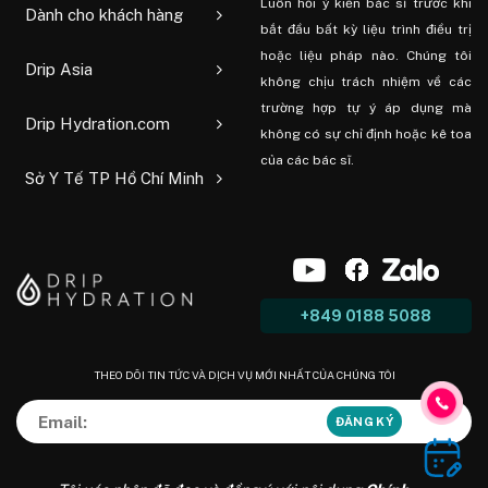
Luôn hỏi ý kiến ​​bác sĩ trước khi
Dành cho khách hàng
bắt đầu bất kỳ liệu trình điều trị
hoặc liệu pháp nào. Chúng tôi
Drip Asia
không chịu trách nhiệm về các
trường hợp tự ý áp dụng mà
Drip Hydration.com
không có sự chỉ định hoặc kê toa
của các bác sĩ.
Sở Y Tế TP Hồ Chí Minh
+849 0188 5088
THEO DÕI TIN TỨC VÀ DỊCH VỤ MỚI NHẤT CỦA CHÚNG TÔI