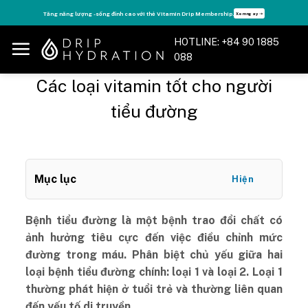
Skip
Tận hưởng nhiều quyền lợi độc quyền, chỉ DÀNH RIÊNG cho Member DripClub!
Chi tiết ➝
to
content
HOTLINE: +84 90 1885
088
Các loại vitamin tốt cho người
tiểu đường
Mục lục
Hiện
Bệnh tiểu đường là một bệnh trao đổi chất có
ảnh hưởng tiêu cực đến việc điều chỉnh mức
đường trong máu. Phân biệt chủ yếu giữa hai
loại bệnh tiểu đường chính: loại 1 và loại 2. Loại 1
thường phát hiện ở tuổi trẻ và thường liên quan
đến yếu tố di truyền.