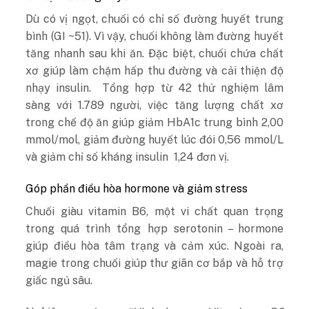
Dù có vị ngọt, chuối có chỉ số đường huyết trung
bình (GI ~51). Vì vậy, chuối không làm đường huyết
tăng nhanh sau khi ăn. Đặc biệt, chuối chứa chất
xơ giúp làm chậm hấp thu đường và cải thiện độ
nhạy insulin.
T
ổng hợp từ 42 thử nghiệm lâm
sàng với 1.789 người, việc tăng lượng chất xơ
trong chế độ ăn giúp giảm HbA1c trung bình 2,00
mmol/mol, giảm đường huyết lúc đói 0,56 mmol/L
và giảm chỉ số kháng insulin 1,24 đơn vị.
Góp phần điều hòa hormone và giảm stress
Chuối giàu vitamin B6, một vi chất quan trọng
trong quá trình tổng hợp serotonin – hormone
giúp điều hòa tâm trạng và cảm xúc. Ngoài ra,
magie trong chuối giúp thư giãn cơ bắp và hỗ trợ
giấc ngủ sâu.