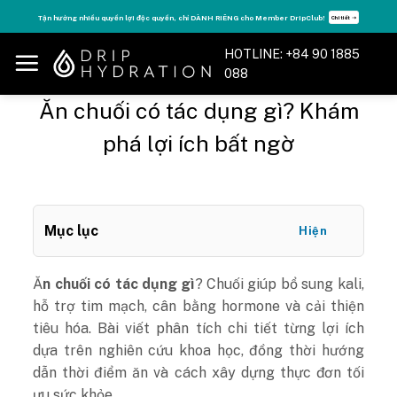
Skip
Tận hưởng nhiều quyền lợi độc quyền, chỉ DÀNH RIÊNG cho Member DripClub!
Chi tiết ➝
to
content
HOTLINE: +84 90 1885
088
Ăn chuối có tác dụng gì? Khám
phá lợi ích bất ngờ
Mục lục
Hiện
Ă
n chuối có tác dụng gì
? Chuối giúp bổ sung kali,
hỗ trợ tim mạch, cân bằng hormone và cải thiện
tiêu hóa. Bài viết phân tích chi tiết từng lợi ích
dựa trên nghiên cứu khoa học, đồng thời hướng
dẫn thời điểm ăn và cách xây dựng thực đơn tối
ưu sức khỏe.