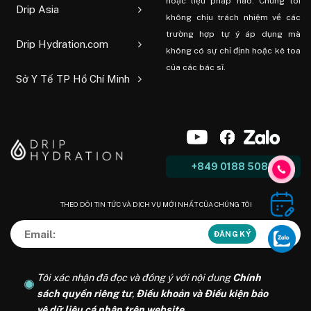
hoặc liệu pháp nào. Chúng tôi
Drip Asia
không chịu trách nhiệm về các
trường hợp tự ý áp dụng mà
Drip Hydration.com
không có sự chỉ định hoặc kê toa
của các bác sĩ.
Sở Y Tế TP Hồ Chí Minh
+849 0188 5088
THEO DÕI TIN TỨC VÀ DỊCH VỤ MỚI NHẤT CỦA CHÚNG TÔI
Tôi xác nhận đã đọc và đồng ý với nội dung
Chính
sách quyền riêng tư
,
Điều khoản và Điều kiện bảo
vệ dữ liệu cá nhân trên website
.