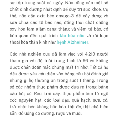
sự tập trung suốt cả ngày. Não cũng cần một số
chất dinh dưỡng nhất định để duy trì sức khỏe. Cụ
thể, não cần axit béo omega-3 để xây dựng và
sửa chữa các tế bào não, đồng thời chất chống
oxy hóa làm giảm căng thẳng và viêm tế bào, có
liên quan đến quá trình
lão hóa não
và rối loạn
thoái hóa thần kinh như
bệnh Alzheimer
.
Các nhà nghiên cứu đã làm việc với 4.213 người
tham gia với độ tuổi trung bình là 66 và không
được chẩn đoán mắc chứng mất trí nhớ. Tất cả họ
đều được yêu cầu điền vào bảng câu hỏi đánh giá
những gì họ thường ăn trong suốt 1 tháng. Trong
số các nhóm thực phẩm được đưa ra trong bảng
câu hỏi, có: Rau, trái cây, thực phẩm làm từ ngũ
cốc nguyên hạt, các loại đậu, quả hạch, sữa, cá,
trà, chất béo không bão hòa, thịt đỏ, thịt chế biến
sẵn, đồ uống có đường, rượu và muối.