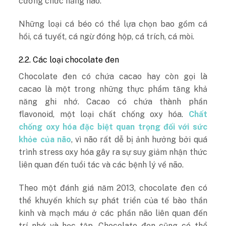
cường chức năng não.
Những loại cá béo có thể lựa chọn bao gồm cá
hồi, cá tuyết, cá ngừ đóng hộp, cá trích, cá mòi.
2.2. Các loại chocolate đen
Chocolate đen có chứa cacao hay còn gọi là
cacao là một trong những thực phẩm tăng khả
năng ghi nhớ. Cacao có chứa thành phần
flavonoid, một loại chất chống oxy hóa.
Chất
chống oxy hóa đặc biệt quan trọng đối với sức
khỏe của não
, vì não rất dễ bị ảnh hưởng bởi quá
trình stress oxy hóa gây ra sự suy giảm nhận thức
liên quan đến tuổi tác và các bệnh lý về não.
Theo một đánh giá năm 2013, chocolate đen có
thể khuyến khích sự phát triển của tế bào thần
kinh và mạch máu ở các phần não liên quan đến
trí nhớ và học tập. Chocolate đen cũng có thể