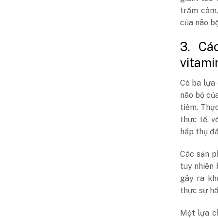
trầm cảm,
của não bộ
3. Cá
vitami
Có ba lựa
não bộ củ
tiêm. Thự
thực tế, v
hấp thụ đầ
Các sản p
tuy nhiên
gây ra kh
thực sự hấ
Một lựa c