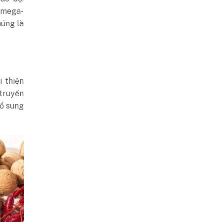
 Omega-
húng là
 thiện
 truyền
bổ sung