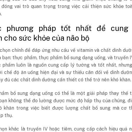
 đóng vai trò quan trọng trong việc cải thiện sức khỏe to
.
c phương pháp tốt nhất để cung
n cho sức khỏe của não bộ
 chọn chính để đáp ứng nhu cầu về vitamin và chất dinh dư
a bạn: thực phẩm, thực phẩm bổ sung dạng uống, và truyền 
c phẩm luôn là nguồn cung cấp lý tưởng và tốt nhất, nhưn
ới chế độ ăn uống hiện đại và sự thiếu cân đối về dinh dưỡn
y đủ các chất dinh dưỡng cần thiết có thể trở nên khó khăn.
hẩm bổ sung dạng uống có thể là một giải pháp thay thế ti
 bạn không thể đo lường được mức độ hấp thụ của chúng, đ
ó khăn trong việc biết được lượng chất bổ sung mà cơ t
p thụ.
họn khác là truyền IV hoặc tiêm, cung cấp cách hiệu quả 