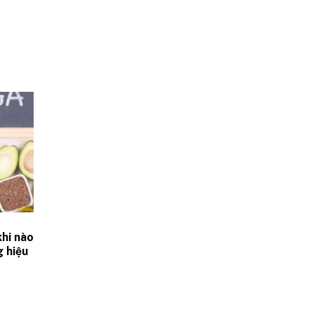
hi nào
g hiệu