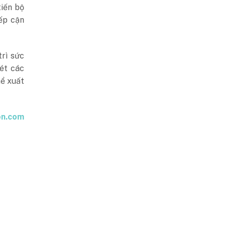
tiến bộ
iếp cận
trì sức
ét các
hể xuất
on.com