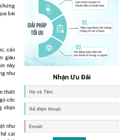
 chứng
qua bài
ớc, cần
m giàu
in này
ũng như
Nhận Ưu Đãi
n thiết
ngũ cốc
g nhận
vật như
thể cải