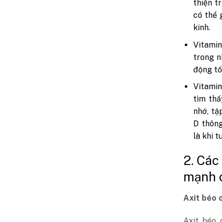
thiện t
có thể 
kinh.
Vitamin
trong n
động tố
Vitamin
tìm thấ
nhớ, tậ
D thông
là khi 
2. Các
mạnh 
Axit béo
Axit béo 