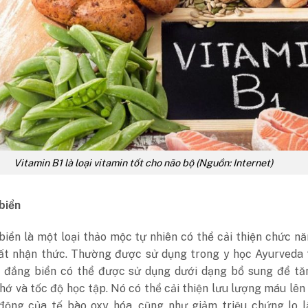
Vitamin B1 là loại vitamin tốt cho não bộ (Nguồn: Internet)
biển
iển là một loại thảo mộc tự nhiên có thể cải thiện chức n
uất nhận thức. Thường được sử dụng trong y học Ayurveda 
u đắng biển có thể được sử dụng dưới dạng bổ sung để tă
hớ và tốc độ học tập. Nó có thể cải thiện lưu lượng máu lên
động của tế bào oxy hóa, cũng như giảm triệu chứng lo l