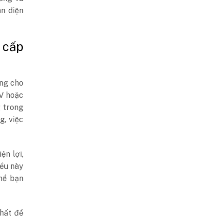
àn diện
 cấp
ỡng cho
IV hoặc
g trong
g, việc
ện lợi,
iều này
hể bạn
nhất để