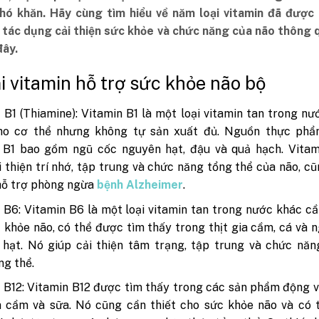
hó khăn. Hãy cùng tìm hiểu về năm loại vitamin đã được
ó tác dụng cải thiện sức khỏe và chức năng của não thông 
đây.
oại vitamin hỗ trợ sức khỏe não bộ
 B1 (Thiamine): Vitamin B1 là một loại vitamin tan trong nư
cho cơ thể nhưng không tự sản xuất đủ. Nguồn thực phẩ
n B1 bao gồm ngũ cốc nguyên hạt, đậu và quả hạch. Vitam
i thiện trí nhớ, tập trung và chức năng tổng thể của não, c
hỗ trợ phòng ngừa
bệnh Alzheimer
.
 B6: Vitamin B6 là một loại vitamin tan trong nước khác cầ
 khỏe não, có thể được tìm thấy trong thịt gia cầm, cá và 
hạt. Nó giúp cải thiện tâm trạng, tập trung và chức năn
ng thể.
 B12: Vitamin B12 được tìm thấy trong các sản phẩm động 
ia cầm và sữa. Nó cũng cần thiết cho sức khỏe não và có 