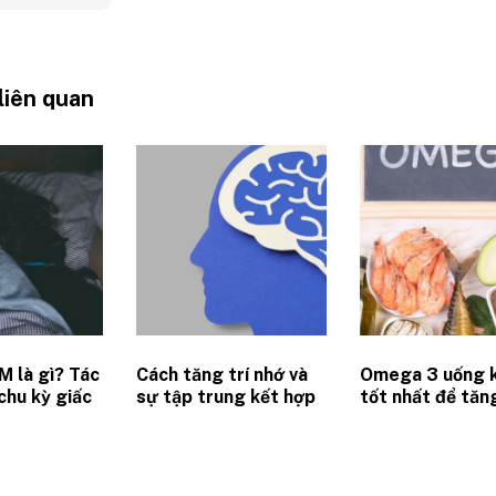
 liên quan
M là gì? Tác
Cách tăng trí nhớ và
Omega 3 uống k
chu kỳ giấc
sự tập trung kết hợp
tốt nhất để tăn
ới hiệu suất
dinh dưỡng và thay
suất làm việc?
đổi hành vi