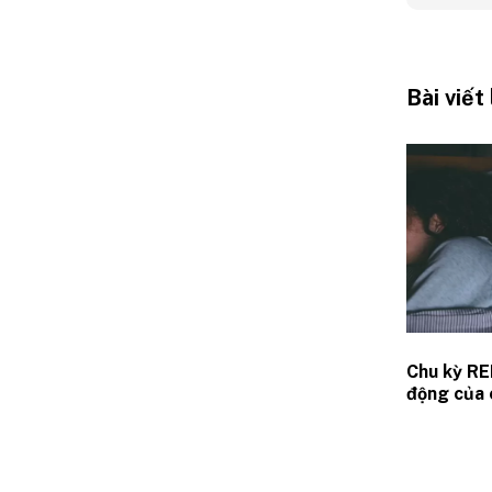
Bài viết
Chu kỳ RE
động của 
ngủ REM t
não bộ