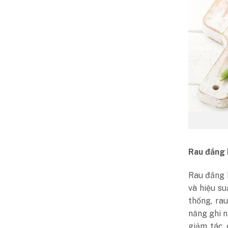
Rau đắng 
Rau đắng b
và hiệu s
thống, ra
năng ghi n
giảm tác 