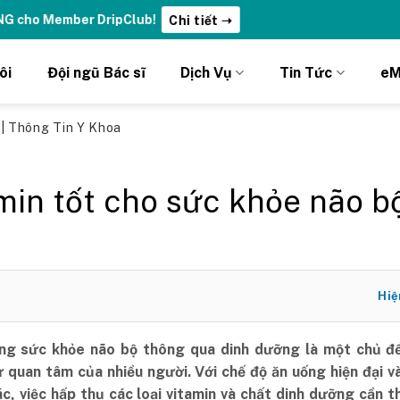
ng đỉnh cao với thẻ Vitamin Drip Membership.
Xem ngay ➝
ôi
Đội ngũ Bác sĩ
Dịch Vụ
Tin Tức
eM
ủ
|
Thông Tin Y Khoa
min tốt cho sức khỏe não b
Hiệ
g sức khỏe não bộ thông qua dinh dưỡng là một chủ đ
ự quan tâm của nhiều người. Với chế độ ăn uống hiện đại v
c, việc hấp thụ các loại vitamin và chất dinh dưỡng cần t