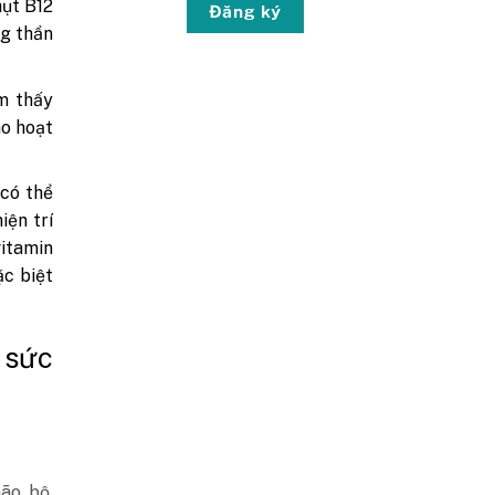
hụt B12
Đăng ký
ng thần
ìm thấy
ão hoạt
 có thể
iện trí
vitamin
ặc biệt
 sức
ão bộ.