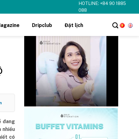
HOTLINE: +84 90 1885
088
agazine
Dripclub
Đặt lịch
ộ
n
ề đang
à nhiều
hiết có