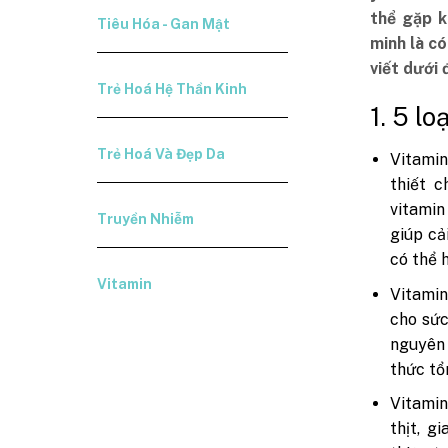
thể gặp k
Tiêu Hóa - Gan Mật
minh là c
viết dưới 
Trẻ Hoá Hệ Thần Kinh
1. 5 l
Trẻ Hoá Và Đẹp Da
Vitamin
thiết 
vitami
Truyền Nhiễm
giúp cả
có thể 
Vitamin
Vitamin
cho sức
nguyên 
thức tổ
Vitamin
thịt, g