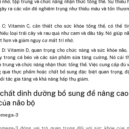
rí nhớ, tập trung và chức năng nhận thức tổng thể. Sự thiếu 
gây ra các vấn đề nghiêm trọng như thiếu máu và tổn thươ
 C: Vitamin C, cần thiết cho sức khỏe tổng thể, có thể t
hiều loại trái cây và rau quả như cam và dâu tây. Nó giúp n
t hơn và giảm nguy cơ mất trí nhớ.
 D: Vitamin D, quan trọng cho chức năng và sức khỏe não,
y trong cá béo và các sản phẩm sữa tăng cường. Nó cải th
p trung và chức năng nhận thức tổng thể. Việc cung cấp đủ 
 qua thực phẩm hoặc chất bổ sung đặc biệt quan trọng, đ
tuổi tác gia tăng và khả năng hấp thụ giảm.
 chất dinh dưỡng bổ sung để nâng cao
của não bộ
 omega-3
omega-3 đóng vai trò quan trọng đối với sức khỏe của n