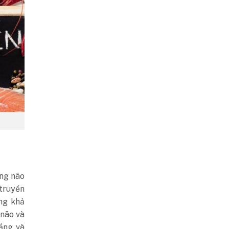
ăng não
truyền
ng khả
 não và
ắng và