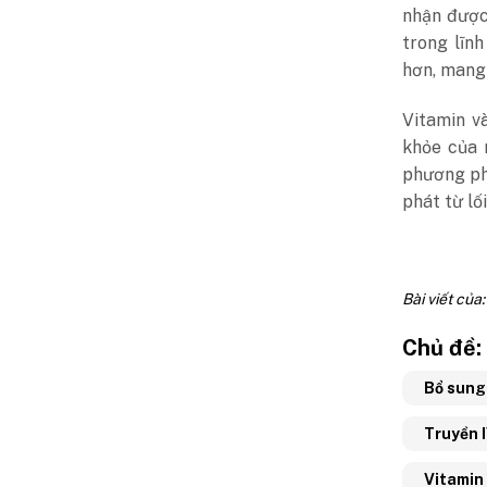
nhận được
trong lĩnh
hơn, mang 
Vitamin v
khỏe của 
phương ph
phát từ lố
Bài viết của
Chủ đề:
Bổ sung
Truyền 
Vitamin