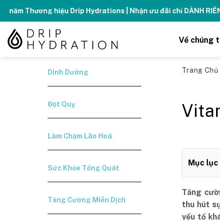
Skip
Tăng năng lượng - số
to
content
Về chúng t
Trang Ch
Dinh Dưỡng
Đột Quỵ
Vita
Làm Chậm Lão Hoá
Mục lục
Sức Khỏe Tổng Quát
Tăng cườn
Tăng Cường Miễn Dịch
thu hút s
yếu tố khá