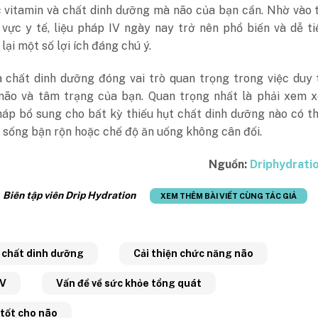
 vitamin và chất dinh dưỡng mà não của bạn cần. Nhờ vào 
 vực y tế, liệu pháp IV ngày nay trở nên phổ biến và dễ t
lại một số lợi ích đáng chú ý.
à chất dinh dưỡng đóng vai trò quan trọng trong việc duy 
não và tâm trạng của bạn. Quan trọng nhất là phải xem x
áp bổ sung cho bất kỳ thiếu hụt chất dinh dưỡng nào có t
i sống bận rộn hoặc chế độ ăn uống không cân đối.
Nguồn:
Driphydrati
:
Biên tập viên Drip Hydration
XEM THÊM BÀI VIẾT CÙNG TÁC GIẢ
 chất dinh dưỡng
Cải thiện chức năng não
IV
Vấn đề về sức khỏe tổng quát
 tốt cho não