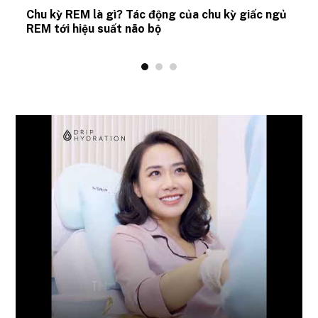
Chu kỳ REM là gì? Tác động của chu kỳ giấc ngủ
REM tới hiệu suất não bộ