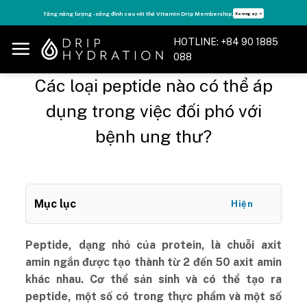
Skip
Tận hưởng nhiều quyền lợi độc quyền, chỉ DÀNH RIÊNG cho Member DripClub!
Chi tiết ➝
to
content
HOTLINE: +84 90 1885
088
Các loại peptide nào có thể áp
dụng trong việc đối phó với
bệnh ung thư?
Mục lục
Hiện
Peptide, dạng nhỏ của protein, là chuỗi axit
amin ngắn được tạo thành từ 2 đến 50 axit amin
khác nhau. Cơ thể sản sinh và có thể tạo ra
peptide, một số có trong thực phẩm và một số