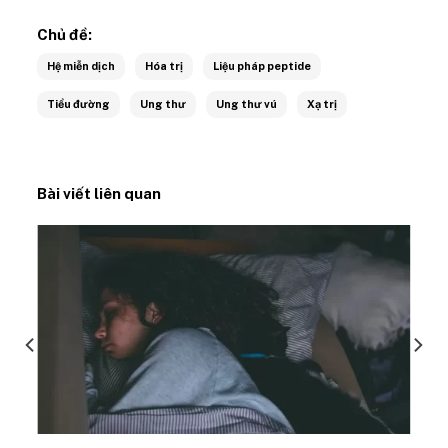
Chủ đề:
Hệ miễn dịch
Hóa trị
Liệu pháp peptide
Tiểu đường
Ung thư
Ung thư vú
Xạ trị
Bài viết liên quan