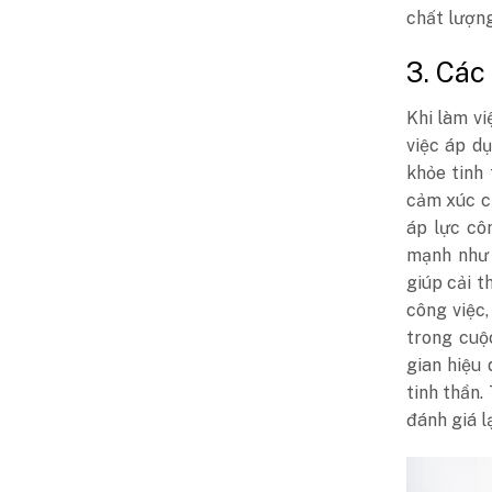
chất lượn
3. Các
Khi làm v
việc áp d
khỏe tinh 
cảm xúc c
áp lực cô
mạnh như 
giúp cải t
công việc,
trong cuộ
gian hiệu 
tinh thần.
đánh giá l