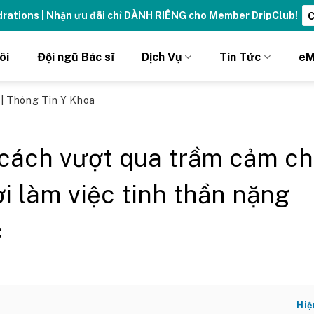
ydrations | Nhận ưu đãi chỉ DÀNH RIÊNG cho Member DripClub!
C
ôi
Đội ngũ Bác sĩ
Dịch Vụ
Tin Tức
eM
ủ
|
Thông Tin Y Khoa
cách vượt qua trầm cảm c
i làm việc tinh thần nặng
c
Hiệ