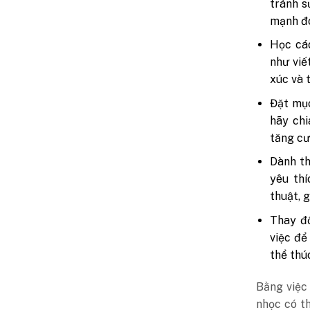
tránh s
mạnh đó
Học các
như viế
xúc và 
Đặt mục
hãy chi
tăng cư
Dành th
yêu th
thuật, 
Thay đổ
việc để
thể thú
Bằng việc
nhọc có t