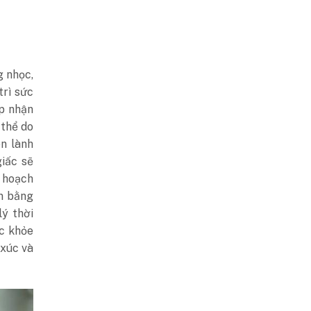
g nhọc,
trì sức
ấp nhận
 thể do
en lành
iấc sẽ
ế hoạch
ân bằng
ý thời
ức khỏe
 xúc và