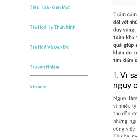
Tiêu Hóa - Gan Mật
Trầm cảm 
đối với n
Trẻ Hoá Hệ Thần Kinh
duy sáng 
toàn khả 
quả giúp 
Trẻ Hoá Và Đẹp Da
khăn do t
tìm kiếm 
Truyền Nhiễm
1. Vì 
nguy c
Vitamin
Người làm
vì nhiều l
thể dẫn đế
những ngư
công việc
Thứ ba, mô