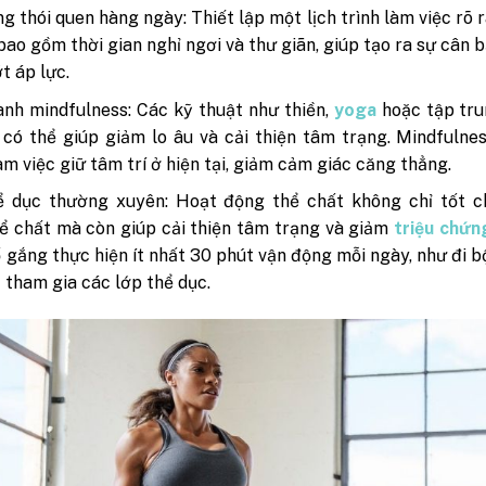
g thói quen hàng ngày: Thiết lập một lịch trình làm việc rõ 
 bao gồm thời gian nghỉ ngơi và thư giãn, giúp tạo ra sự cân 
t áp lực.
nh mindfulness: Các kỹ thuật như thiền,
yoga
hoặc tập tru
 có thể giúp giảm lo âu và cải thiện tâm trạng. Mindfulne
àm việc giữ tâm trí ở hiện tại, giảm cảm giác căng thẳng.
ể dục thường xuyên: Hoạt động thể chất không chỉ tốt c
ể chất mà còn giúp cải thiện tâm trạng và giảm
triệu chứn
ố gắng thực hiện ít nhất 30 phút vận động mỗi ngày, như đi b
 tham gia các lớp thể dục.