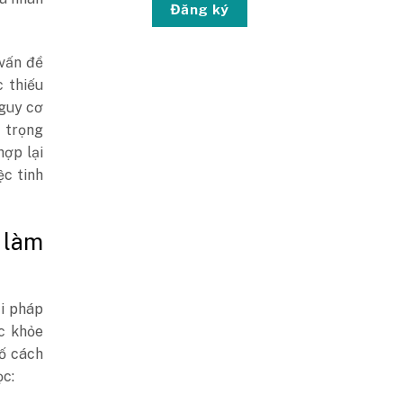
Đăng ký
 vấn đề
c thiếu
nguy cơ
 trọng
hợp lại
c tinh
 làm
i pháp
ức khỏe
số cách
ọc: