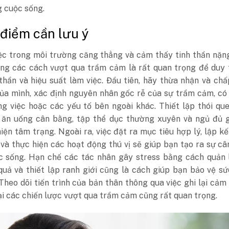
g cuộc sống.
 điểm cần lưu ý
iệc trong môi trường căng thẳng và cảm thấy tinh thần nặn
ụng các cách vượt qua trầm cảm là rất quan trọng để duy 
thần và hiệu suất làm việc. Đầu tiên, hãy thừa nhận và ch
ủa mình, xác định nguyên nhân gốc rễ của sự trầm cảm, có
ng việc hoặc các yếu tố bên ngoài khác. Thiết lập thói qu
ăn uống cân bằng, tập thể dục thường xuyên và ngủ đủ g
hiện tâm trạng. Ngoài ra, việc đặt ra mục tiêu hợp lý, lập k
 và thực hiện các hoạt động thú vị sẽ giúp bạn tạo ra sự c
c sống. Hạn chế các tác nhân gây stress bằng cách quản l
quả và thiết lập ranh giới cũng là cách giúp bạn bảo vệ s
 Theo dõi tiến trình của bản thân thông qua việc ghi lại cảm
ại các chiến lược vượt qua trầm cảm cũng rất quan trọng.