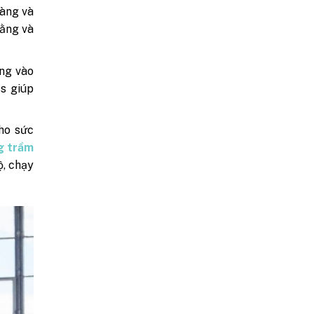
ràng và
bằng và
ng vào
ss giúp
ho sức
g trầm
ộ, chạy