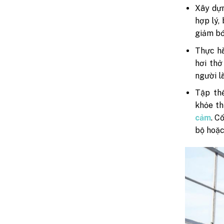
Xây dựn
hợp lý,
giảm bớ
Thực hà
hơi thở
người l
Tập th
khỏe th
cảm
. C
bộ hoặc