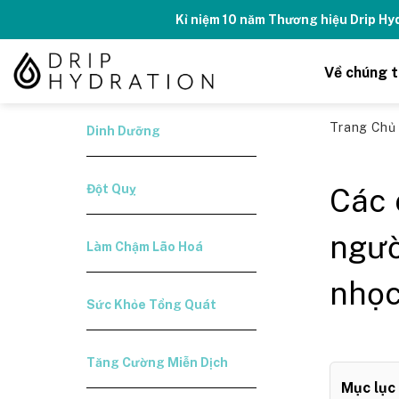
Skip
Kỉ niệm 10 năm Thương hiệu Drip H
to
content
Về chúng t
Trang Ch
Dinh Dưỡng
Đột Quỵ
Các 
ngườ
Làm Chậm Lão Hoá
nhọ
Sức Khỏe Tổng Quát
Tăng Cường Miễn Dịch
Mục lục