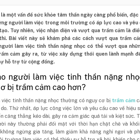
là một vấn đề sức khỏe tâm thần ngày càng phổ biến, đặc 
hững người làm việc trong môi trường có áp lực cao và yêu
tạo. Tuy nhiên, việc nhận diện và vượt qua trầm cảm là đi
thi. Bài viết này sẽ khám phá các cách vượt qua trầm cả
người làm việc tinh thần nặng nhọc có thể vượt qua nhữ
rầm cảm gây ra, từ việc xây dựng thói quen lành mạnh đế
sự hỗ trợ từ cộng đồng.
sao người làm việc tinh thần nặng nhọ
ơ bị trầm cảm cao hơn?
 việc tinh thần nặng nhọc thường có nguy cơ bị
trầm cảm
c
ý do. Thứ nhất, áp lực công việc lớn và yêu cầu cao về hiệu 
n căng thẳng kéo dài, gây ra cảm giác quá tải và kiệt sức. T
ời này thường phải đối mặt với thời hạn chặt chẽ và khối
 không ngừng gia tăng, làm giảm khả năng nghỉ ngơi và ph
i trường làm việc có thể thiếu sự hỗ trợ xã hội, khiến cho 