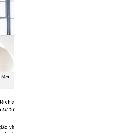
n tâm
để chia
 sự tư
iấc và