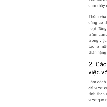
cảm thấy 
Thêm vào 
cũng có th
hoạt động 
trầm cảm,
trong việc
tạo ra mộ
thần nặng
2. Cá
việc v
Làm cách 
để vượt q
tinh thần
vượt qua r