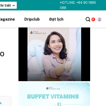
HOTLINE: +84 90 1885
hi tiết ➝
088
agazine
Dripclub
Đặt lịch
ho
n