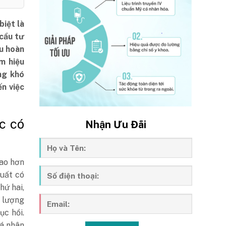
biệt là
 cầu tư
ều hoàn
m hiệu
ng khó
n việc
c có
Nhận Ưu Đãi
ao hơn
suất có
hứ hai,
 lượng
ục hồi.
cá nhân