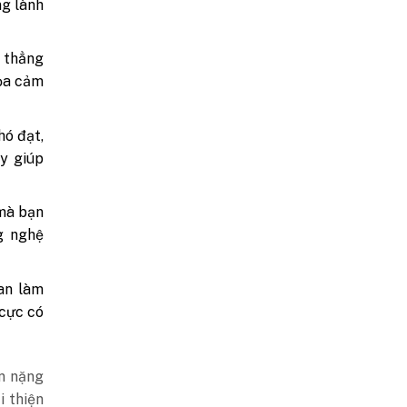
ng lành
 thẳng
tỏa cảm
hó đạt,
y giúp
 mà bạn
g nghệ
ian làm
 cực có
n nặng
i thiện