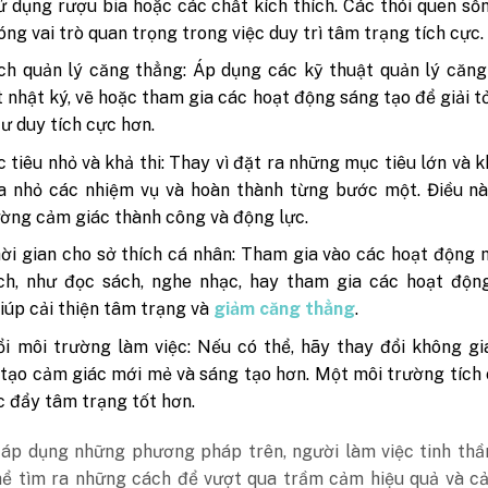
ử dụng rượu bia hoặc các chất kích thích. Các thói quen số
ng vai trò quan trọng trong việc duy trì tâm trạng tích cực.
h quản lý căng thẳng: Áp dụng các kỹ thuật quản lý căng
t nhật ký, vẽ hoặc tham gia các hoạt động sáng tạo để giải 
tư duy tích cực hơn.
 tiêu nhỏ và khả thi: Thay vì đặt ra những mục tiêu lớn và k
a nhỏ các nhiệm vụ và hoàn thành từng bước một. Điều nà
ờng cảm giác thành công và động lực.
ời gian cho sở thích cá nhân: Tham gia vào các hoạt động
ích, như đọc sách, nghe nhạc, hay tham gia các hoạt độn
giúp cải thiện tâm trạng và
giảm căng thẳng
.
i môi trường làm việc: Nếu có thể, hãy thay đổi không g
 tạo cảm giác mới mẻ và sáng tạo hơn. Một môi trường tích
c đẩy tâm trạng tốt hơn.
 áp dụng những phương pháp trên, người làm việc tinh thầ
hể tìm ra những cách để vượt qua trầm cảm hiệu quả và cả