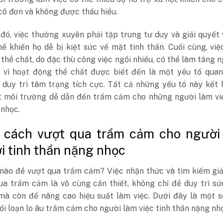
cô đơn và không được thấu hiểu.
đó, việc thường xuyên phải tập trung tư duy và giải quyết
ể khiến họ dễ bị kiệt sức về mặt tinh thần. Cuối cùng, việ
thể chất, do đặc thù công việc ngồi nhiều, có thể làm tăng 
 vì hoạt động thể chất được biết đến là một yếu tố quan
 duy trì tâm trạng tích cực. Tất cả những yếu tố này kết 
t môi trường dễ dẫn đến trầm cảm cho những người làm việ
 nhọc.
c cách vượt qua trầm cảm cho người
ới tinh thần nặng nhọc
nào để vượt qua trầm cảm? Việc nhận thức và tìm kiếm giả
ua trầm cảm là vô cùng cần thiết, không chỉ để duy trì s
 mà còn để nâng cao hiệu suất làm việc. Dưới đây là một 
ối loạn lo âu trầm cảm cho người làm việc tinh thần nặng nh