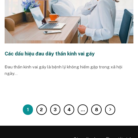
Các dấu hiệu đau dây thần kinh vai gáy
Đau thần kinh vai gáy là bệnh lý không hiếm gặp trong xã hội
ngày...
1
2
3
4
…
8