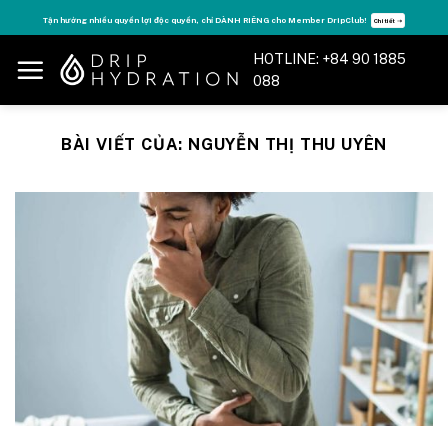
Skip
Tận hưởng nhiều quyền lợi độc quyền, chỉ DÀNH RIÊNG cho Member DripClub!
Chi tiết ➝
to
HOTLINE: +84 90 1885
content
088
BÀI VIẾT CỦA:
NGUYỄN THỊ THU UYÊN