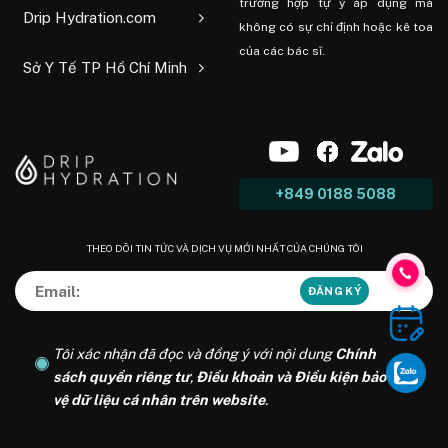
trường hợp tự ý áp dụng mà
Drip Hydration.com
không có sự chỉ định hoặc kê toa
của các bác sĩ.
Sở Y Tế TP Hồ Chí Minh
+849 0188 5088
THEO DÕI TIN TỨC VÀ DỊCH VỤ MỚI NHẤT CỦA CHÚNG TÔI
Tôi xác nhận đã đọc và đồng ý với nội dung
Chính
sách quyền riêng tư
,
Điều khoản và Điều kiện bảo
vệ dữ liệu cá nhân trên website
.