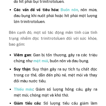
do hít phải bụi trinitrotoluen.
Các vấn đề về tiêu hóa:
Buồn nôn
, nôn mửa,
đau bụng khi nuốt phải hoặc hít phải một lượng
lớn trinitrotoluen.
Bên cạnh đó, một số tác động mãn tính của tình
trạng nhiễm độc trinitrotoluen đối với sức khỏe,
bao gồm:
Viêm gan
: Gan bị tổn thương, gây ra các triệu
chứng như
mệt mỏi
, buồn nôn và đau bụng.
Suy thận
: Suy thận gây ra sự tích tụ chất độc
trong cơ thể, dẫn đến phù nề, mệt mỏi và thay
đổi màu nước tiểu.
Thiếu máu
: Giảm số lượng hồng cầu, gây ra
mệt mỏi, chóng mặt và khó thở.
Giảm tiểu cầu
: Số lượng tiểu cầu giảm làm