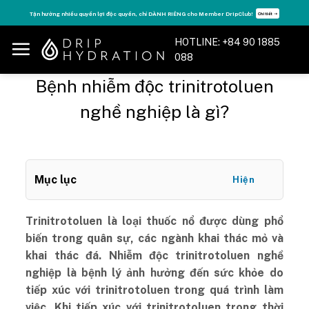
Skip
Tận hưởng nhiều quyền lợi độc quyền, chỉ DÀNH RIÊNG cho Member DripClub!
Chi tiết ➝
to
content
HOTLINE: +84 90 1885
088
Bệnh nhiễm độc trinitrotoluen
nghề nghiệp là gì?
Mục lục
Hiện
Trinitrotoluen là loại thuốc nổ được dùng phổ
biến trong quân sự, các ngành khai thác mỏ và
khai thác đá. Nhiễm độc trinitrotoluen nghề
nghiệp là bệnh lý ảnh hưởng đến sức khỏe do
tiếp xúc với trinitrotoluen trong quá trình làm
việc. Khi tiếp xúc với trinitrotoluen trong thời