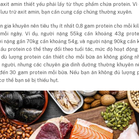
 axit amin thiết yếu phải lấy từ thực phẩm chứa protein. Vì
lưu trữ axit amin, bạn cần cung cấp chúng thường xuyên.
 gia khuyên nên tiêu thụ ít nhất 0,8 gam protein cho mỗi k
mỗi ngày. Ví dụ, người nặng 55kg cần khoảng 43g prote
ời nặng gần 70kg cần khoảng 54g, và người nặng 90kg cần 
ầu protein có thể thay đổi theo tuổi tác, mức độ hoạt động
 dù lượng protein cần thiết cho mỗi bữa ăn không giống n
i người, nhưng các chuyên gia dinh dưỡng thường khuyên n
 đến 30 gam protein mỗi bữa. Nếu bạn ăn không đủ lượng p
cơ thể bạn sẽ bị thiếu hụt.