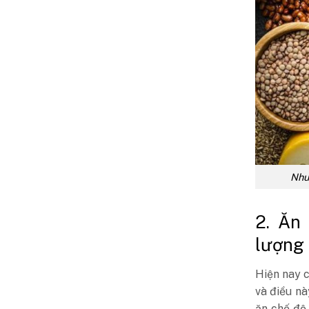
Nhu 
2. Ăn 
lượng 
Hiện nay c
và điều nà
ăn chế độ 