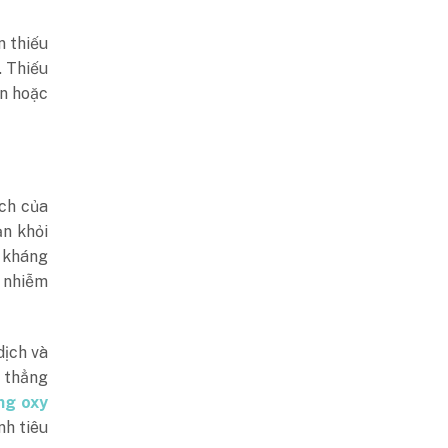
n thiếu
. Thiếu
n hoặc
ịch của
n khỏi
t kháng
h nhiễm
dịch và
g thẳng
ng oxy
nh tiêu