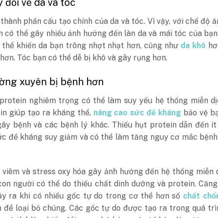
y đổi về da và tóc
 thành phần cấu tạo chính của da và tóc. Vì vậy, với chế độ ă
n có thể gây nhiều ảnh hưởng đến làn da và mái tóc của bạn
ó thể khiến da bạn trông nhợt nhạt hơn, cũng như
da khô
hơ
hơn. Tóc bạn có thể dễ bị khô và gãy rụng hơn.
ường xuyên bị bệnh hơn
 protein nghiêm trọng có thể làm suy yếu hệ thống miễn d
in giúp tạo ra kháng thể,
nâng cao sức đề kháng
bảo vệ bạ
gây bệnh và các bệnh lý khác. Thiếu hụt protein dẫn đến í
sức đề kháng suy giảm và có thể làm tăng nguy cơ mắc bện
g viêm và stress oxy hóa gây ảnh hưởng đến hệ thống miễn 
con người có thể do thiếu chất dinh dưỡng và protein. Căn
ảy ra khi có nhiều gốc tự do trong cơ thể hơn số
chất chố
 để loại bỏ chúng. Các gốc tự do được tạo ra trong quá trì