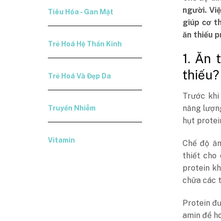
người. Vi
Tiêu Hóa - Gan Mật
giúp cơ t
ăn thiếu 
Trẻ Hoá Hệ Thần Kinh
1. Ăn 
thiếu?
Trẻ Hoá Và Đẹp Da
Trước khi
năng lượn
Truyền Nhiễm
hụt protein
Vitamin
Chế độ ăn
thiết cho
protein kh
chữa các t
Protein đư
amin để ho