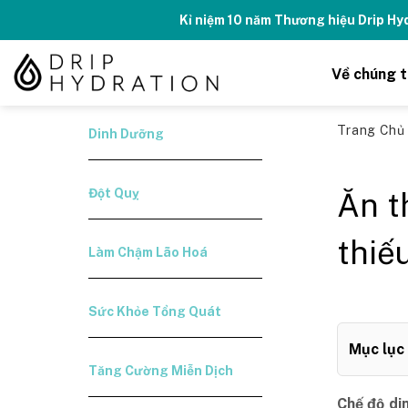
Skip
Kỉ niệm 10 năm Thương hiệu Drip H
to
content
Về chúng t
Trang Ch
Dinh Dưỡng
Đột Quỵ
Ăn t
thiế
Làm Chậm Lão Hoá
Sức Khỏe Tổng Quát
Mục lục
Tăng Cường Miễn Dịch
Chế độ di