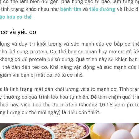
g có thể làm biến đổi gen, phá hỏng các tế bào, làm tăng 
 tình trạng khác nhau như
bệnh tim
và
tiểu đường
và thúc đ
lão hóa cơ thể
.
 cơ và yếu cơ
dựng và duy trì khối lượng và sức mạnh của cơ bắp có th
nhờ bổ sung protein. Cơ thể bạn sẽ phân hủy mô cơ để lấ
không có đủ protein để sử dụng. Quá trình này sẽ khiến bạn
ó thể dẫn đến teo cơ. Khả năng vận động và sức mạnh của 
 giảm khi bạn bị mất cơ, dù là cơ nhỏ.
 là tình trạng mất dần khối lượng và sức mạnh cơ. Tình tr
 thường do quá trình lão hóa tự nhiên.
Để làm chậm quá trì
hoá này, việc tiêu thụ đủ protein (khoảng 1,6-1,8 gam prot
ng lượng cơ thể mỗi ngày) là điều cần thiết.