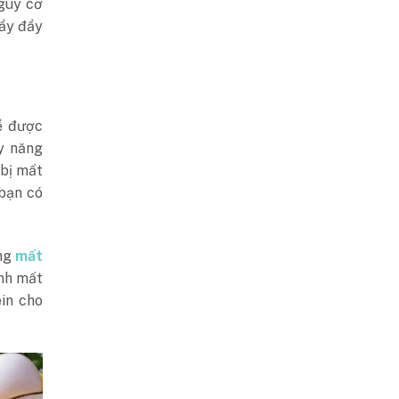
nguy cơ
ẩy đẩy
ể được
y năng
 bị mất
bạn có
ạng
mất
nh mất
ein cho