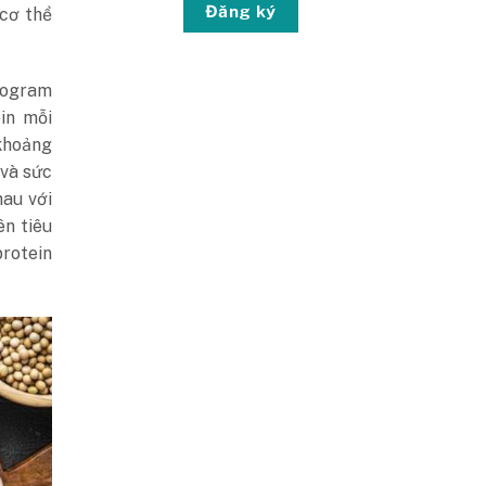
Đăng ký
 cơ thể
ilogram
in mỗi
khoảng
 và sức
hau với
ên tiêu
rotein