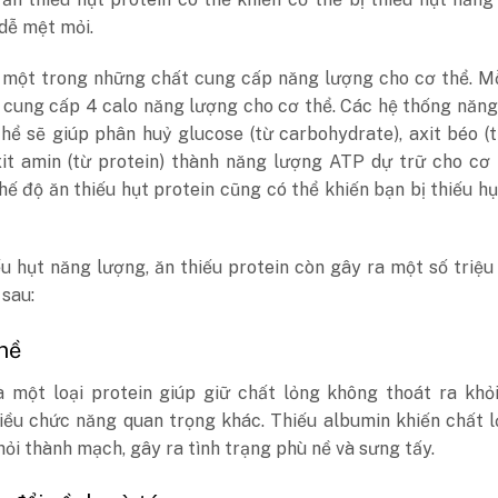
 dễ mệt mỏi.
à một trong những chất cung cấp năng lượng cho cơ thể. M
ẽ cung cấp 4 calo năng lượng cho cơ thể. Các hệ thống năn
hể sẽ giúp phân huỷ glucose (từ carbohydrate), axit béo (
xit amin (từ protein) thành năng lượng ATP dự trữ cho cơ 
hế độ ăn thiếu hụt protein cũng có thể khiến bạn bị thiếu h
u hụt năng lượng, ăn thiếu protein còn gây ra một số triệ
 sau:
 nề
à một loại protein giúp giữ chất lỏng không thoát ra khỏ
iều chức năng quan trọng khác. Thiếu albumin khiến chất 
hỏi thành mạch, gây ra tình trạng phù nề và sưng tấy.