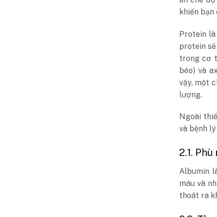
khiến bạn
Protein l
protein s
trong cơ t
béo) và a
vậy, một c
lượng.
Ngoài thiế
và bệnh lý
2.1. Phù
Albumin l
máu và nh
thoát ra k