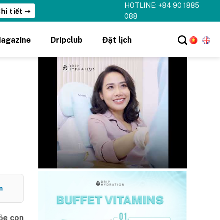
HOTLINE: +84 90 1885
hi tiết ➝
088
agazine
Dripclub
Đặt lịch
n
ỏe con