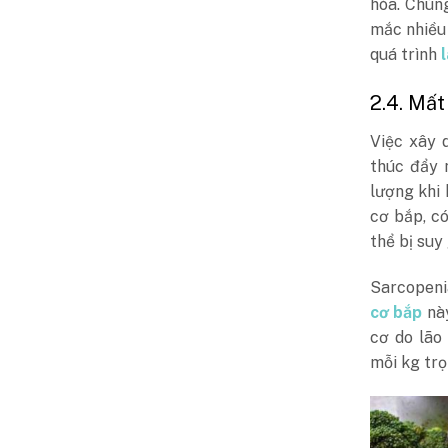
hóa. Chún
mắc nhiều
quá trình
2.4. Mất
Việc xây 
thúc đẩy 
lượng khi 
cơ bắp, c
thể bị suy
Sarcopenia
cơ bắp
này
cơ do lão 
mỗi kg trọ