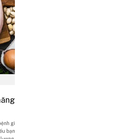
năng
bệnh gì
nếu bạn
 lượng,