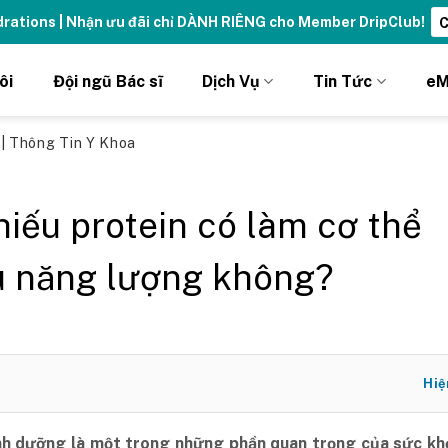
ydrations | Nhận ưu đãi chỉ DÀNH RIÊNG cho Member DripClub!
C
ôi
Đội ngũ Bác sĩ
Dịch Vụ
Tin Tức
eM
ủ
|
Thông Tin Y Khoa
hiếu protein có làm cơ thể
u năng lượng không?
Hiệ
nh dưỡng là một trong những phần quan trọng của sức kh