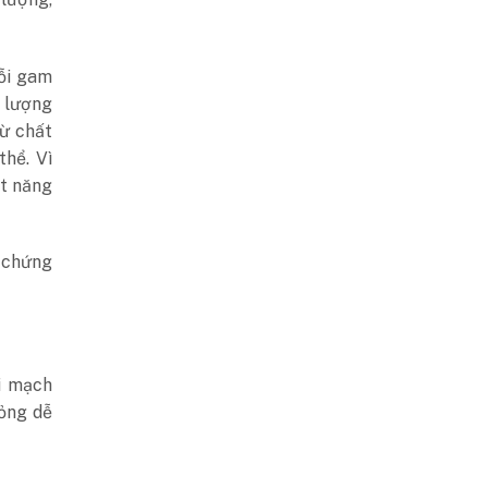
ỗi gam
g lượng
từ chất
thể. Vì
ụt năng
u chứng
i mạch
lỏng dễ