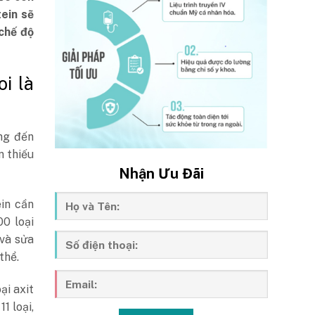
ein sẽ
chế độ
oi là
ng đến
n thiếu
Nhận Ưu Đãi
in cần
00 loại
 và sửa
thể.
ại axit
1 loại,