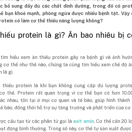
ệc bổ sung đầy đủ các chất dinh dưỡng, trong đó có prot
hể bạn khoẻ mạnh, phòng ngừa được nhiều bệnh tật. Vậy 
protein có làm cơ thể thiếu năng lượng không?
thiếu protein là gì? Ăn bao nhiêu bị c
 tìm hiểu xem ăn thiếu protein gây ra bệnh gì và ảnh hưở
g cơ thể như thế nào, chúng ta cùng tìm hiểu xem chế độ ă
 là gì.
 thiếu protein là khi bạn không cung cấp đủ lượng prote
 cơ thể. Protein rất quan trọng vì cơ thể bạn có hơn 10.0
ác nhau, tồn tại ở mọi cơ quan và tế bào, giúp hình thành
ế bào, đồng thời hỗ trợ sự tăng trưởng và phát triển của cơ 
ợc cấu tạo từ các phân tử gọi là
axit amin
. Cơ thể cần 20 lo
ạt động bình thường. Trong số này, cơ thể tự sản xuất được 1