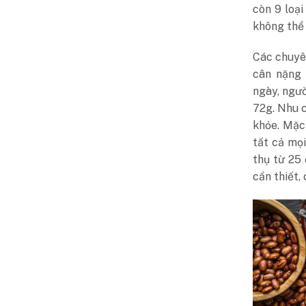
còn 9 loại
không thể 
Các chuyên
cân nặng 
ngày, ngư
72g. Nhu c
khỏe. Mặc
tất cả mọ
thụ từ 25
cần thiết, 