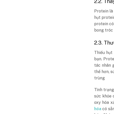
2.2. Tha
Protein là
hụt protei
protein c
bong tróc 
2.3. Th
Thiếu hụt
bạn. Prote
tác nhân 
thể hơn, 
trùng
Tình trạn
sức khỏe 
oxy hóa x
hóa
có sẵn