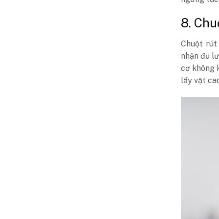
8. Chu
Chuột rút
nhận đủ lư
cơ không 
lấy vật ca