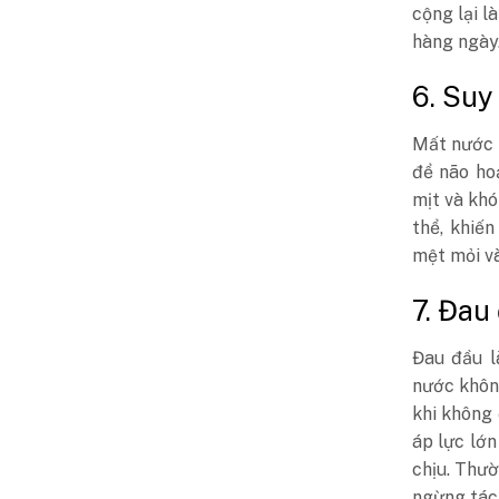
cộng lại 
hàng ngày
6. Suy
Mất nước 
để não ho
mịt và kh
thể, khiế
mệt mỏi và
7. Đau
Đau đầu l
nước khôn
khi không 
áp lực lớn
chịu. Thườ
ngừng tác 