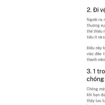
2. Đi v
Ngoài ra, 
thường xuy
thể thiếu 
tiểu ít và
Điều này 
việc đào t
thanh niên
3. 1 t
chóng
Chóng mặt 
khi bạn đ
thấy lưu 