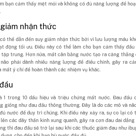
làm bạn cảm thấy mệt mỏi và không có đủ năng lượng để ho
.
 giảm nhận thức
có thể dẫn đến suy giảm nhận thức bởi vì lưu lượng máu k
ạt động tối ưu. Điều này có thể làm cho bạn cảm thấy đầu
ó tập trung. Hơn nữa, mất cân bằng nước tạo ra căng thẳng
n não phải dành nhiều năng lượng để điều chỉnh, gây ra c
 mất ý chí để hoàn thành các nhiệm vụ khác.
 đầu
à 1 trong 10 dấu hiệu và triệu chứng mất nước. Đau đầu 
g giống như đau đầu thông thường. Đây là do các mô và não
đủ nước để duy trì chúng. Khi điều này xảy ra, sự co lại có 
 lên các dây thần kinh xung quanh, gây ra cơn đau dai dẳng
ng thì đau đầu sẽ trở lại sau khi các thuốc giảm đau như ib
dụng, cho đến khi bạn bù nước đầy đủ.