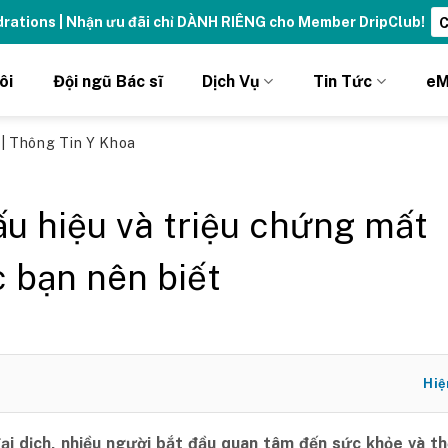
ydrations | Nhận ưu đãi chỉ DÀNH RIÊNG cho Member DripClub!
C
ôi
Đội ngũ Bác sĩ
Dịch Vụ
Tin Tức
eM
ủ
|
Thông Tin Y Khoa
ấu hiệu và triệu chứng mất
 bạn nên biết
Hiệ
đại dịch, nhiều người bắt đầu quan tâm đến sức khỏe và t