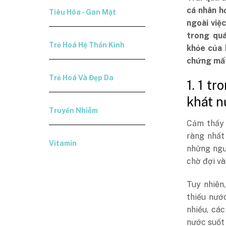
cá nhân h
Tiêu Hóa - Gan Mật
ngoài việ
trong quá
Trẻ Hoá Hệ Thần Kinh
khỏe của 
chứng mất
Trẻ Hoá Và Đẹp Da
1. 1 t
khát 
Truyền Nhiễm
Cảm thấy 
ràng nhất
Vitamin
những ngườ
chờ đợi và
Tuy nhiên
thiếu nướ
nhiều, cá
nước suốt 