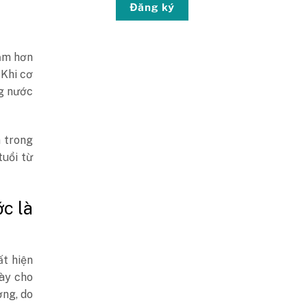
Đăng ký
sẫm hơn
 Khi cơ
ng nước
n trong
tuổi từ
ớc là
ất hiện
này cho
ờng, do