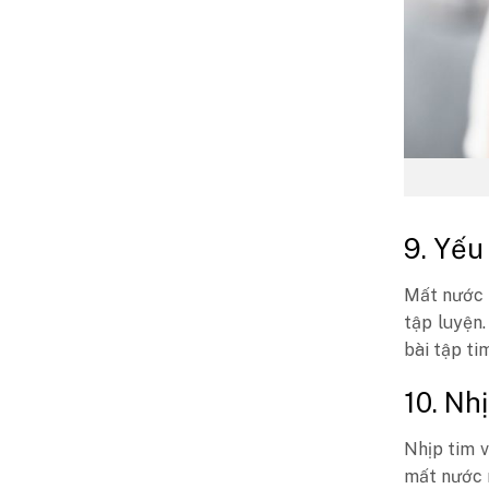
9. Yếu
Mất nước 
tập luyện.
bài tập ti
10. Nh
Nhịp tim v
mất nước n