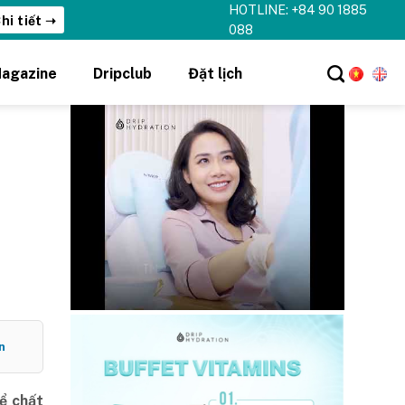
HOTLINE: +84 90 1885
hi tiết ➝
088
agazine
Dripclub
Đặt lịch
n
hể chất