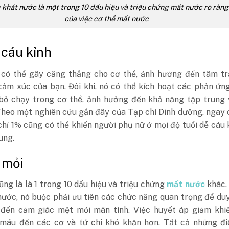
khát nước là một trong 10 dấu hiệu và triệu chứng mất nước rõ ràng
của việc cơ thể mất nước
 cáu kỉnh
có thể gây căng thẳng cho cơ thể, ảnh hưởng đến tâm tr
cảm xúc của bạn. Đôi khi, nó có thể kích hoạt các phản ứn
bỏ chạy trong cơ thể, ảnh hưởng đến khả năng tập trung 
 Theo một nghiên cứu gần đây của Tạp chí Dinh dưỡng, ngay
hỉ 1% cũng có thể khiến người phụ nữ ở mọi độ tuổi dễ cáu 
ung.
 mỏi
ng là là 1 trong 10 dấu hiệu và triệu chứng
mất nước
khác.
nước, nó buộc phải ưu tiên các chức năng quan trọng để duy
 đến cảm giác mệt mỏi mãn tính. Việc huyết áp giảm khiế
máu đến các cơ và tứ chi khó khăn hơn. Tất cả những đi