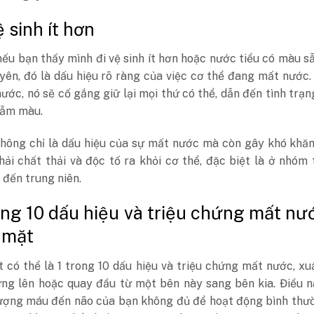
ệ sinh ít hơn
nếu bạn thấy mình đi vệ sinh ít hơn hoặc nước tiểu có màu 
ên, đó là dấu hiệu rõ ràng của việc cơ thể đang mất nước.
nước, nó sẽ cố gắng giữ lại mọi thứ có thể, dẫn đến tình trạ
 sẫm màu.
không chỉ là dấu hiệu của sự mất nước mà còn gây khó khă
hải chất thải và độc tố ra khỏi cơ thể, đặc biệt là ở nhóm 
 đến trung niên.
rong 10 dấu hiệu và triệu chứng mất nư
 mặt
có thể là 1 trong 10 dấu hiệu và triệu chứng mất nước, xu
ứng lên hoặc quay đầu từ một bên này sang bên kia. Điều 
lượng máu đến não của bạn không đủ để hoạt động bình thư