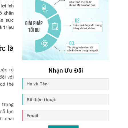
lợi ích
ó khăn
ho sức
 triệu
ớc là
Nhận Ưu Đãi
ước rõ
đối với
 có thể
 trạng
nỗ lực
t chai