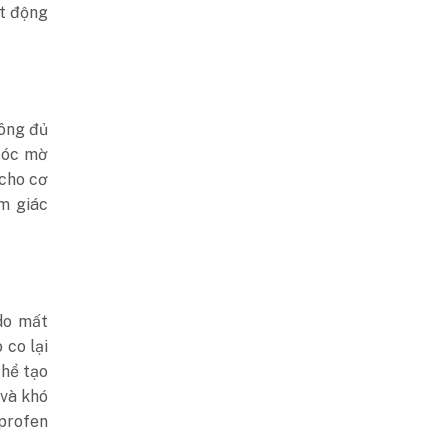
ạt động
hông đủ
 óc mờ
 cho cơ
ảm giác
do mất
 co lại
thể tạo
 và khó
uprofen