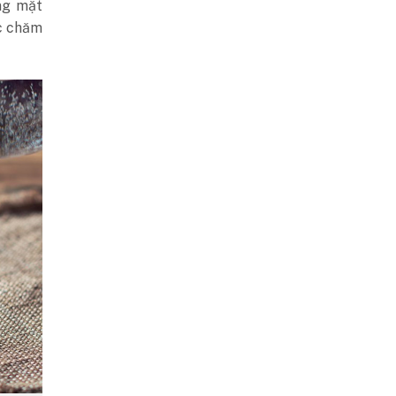
ng mặt
ợc chăm