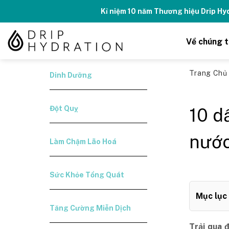
Skip
Kỉ niệm 10 năm Thương hiệu Drip H
to
content
Về chúng t
Trang Ch
Dinh Dưỡng
Đột Quỵ
10 d
nước
Làm Chậm Lão Hoá
Sức Khỏe Tổng Quát
Mục lục
Tăng Cường Miễn Dịch
Trải qua 