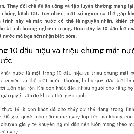
ơn. Thay đổi chế độ ăn uống và tập luyện thường mang lại 
c chống bệnh tật. Tuy nhiên, một số người có thể gặp kh
 trình này và mất nước có thể là nguyên nhân, khiến c
họ bị ảnh hưởng nghiêm trọng. Dưới đây là 10 dấu hiệu và
 nước mà bạn nên nhận biết sớm.
rong 10 dấu hiệu và triệu chứng mất nư
nước
khát nước là một trong 10 dấu hiệu và triệu chứng mất n
 của việc cơ thể mất nước, thường bị bỏ qua, đặc biệt là 
i luôn bận rộn. Khi cơn khát đến, nhiều người cho rằng họ
 giải quyết vấn đề khi có thời gian rảnh.
, thực tế là cơn khát đã cho thấy cơ thể đang trong tình
c. Để giải quyết nhu cầu nước ngay lập tức mà không cần 
c chuyên gia y tế khuyên người dân nên luôn mang theo mộ
cả ngày.