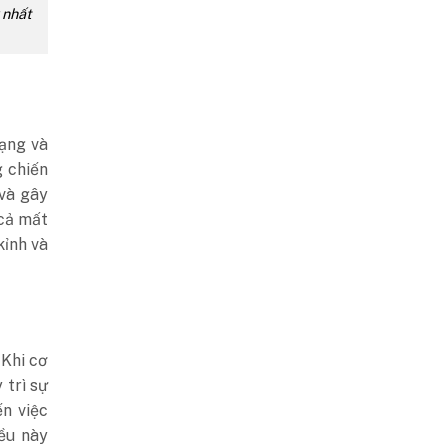
 nhất
ạng và
g chiến
và gây
 cả mất
kỉnh và
 Khi cơ
 trì sự
n việc
ều này