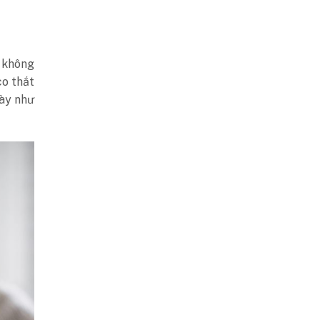
ơ không
co thắt
gày như