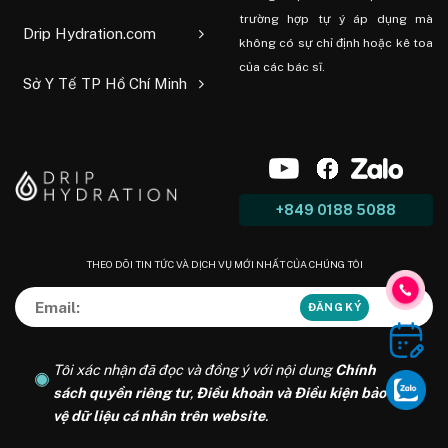
trường hợp tự ý áp dụng mà
Drip Hydration.com
không có sự chỉ định hoặc kê toa
của các bác sĩ.
Sở Y Tế TP Hồ Chí Minh
+849 0188 5088
THEO DÕI TIN TỨC VÀ DỊCH VỤ MỚI NHẤT CỦA CHÚNG TÔI
Tôi xác nhận đã đọc và đồng ý với nội dung
Chính
sách quyền riêng tư
,
Điều khoản và Điều kiện bảo
vệ dữ liệu cá nhân trên website
.