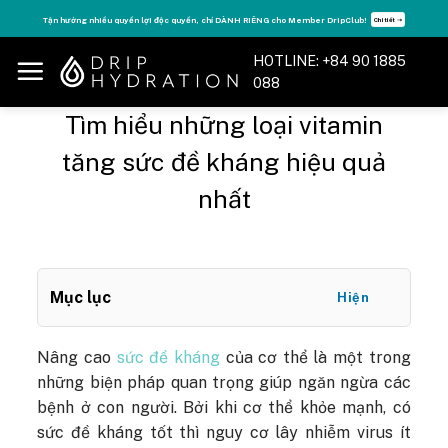
Skip
Tăng năng lượng - sống đỉnh cao với thẻ Vitamin Drip Membership.
Xem ngay ➝
to
content
HOTLINE: +84 90 1885
088
Tìm hiểu những loại vitamin
tăng sức đề kháng hiệu quả
nhất
Mục lục
Hiện
Nâng cao
sức đề kháng
của cơ thể là một trong
những biện pháp quan trọng giúp ngăn ngừa các
bệnh ở con người. Bởi khi cơ thể khỏe mạnh, có
sức đề kháng tốt thì nguy cơ lây nhiễm virus ít