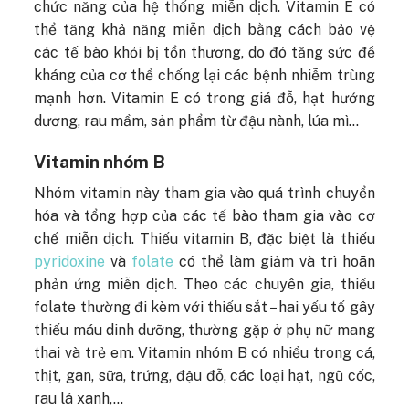
chức năng của hệ thống miễn dịch. Vitamin E có
thể tăng khả năng miễn dịch bằng cách bảo vệ
các tế bào khỏi bị tổn thương, do đó tăng sức đề
kháng của cơ thể chống lại các bệnh nhiễm trùng
mạnh hơn.
Vitamin E có trong giá đỗ, hạt hướng
dương, rau mầm, sản phẩm từ đậu nành, lúa mì…
Vitamin nhóm B
Nhóm vitamin này tham gia vào quá trình chuyển
hóa và tổng hợp của các tế bào tham gia vào cơ
chế miễn dịch. Thiếu vitamin B, đặc biệt là thiếu
pyridoxine
và
folate
có thể làm giảm và trì hoãn
phản ứng miễn dịch. Theo các chuyên gia, thiếu
folate thường đi kèm với thiếu sắt – hai yếu tố gây
thiếu máu dinh dưỡng, thường gặp ở phụ nữ mang
thai và trẻ em.
Vitamin nhóm B có nhiều trong cá,
thịt, gan, sữa, trứng, đậu đỗ, các loại hạt, ngũ cốc,
rau lá xanh,…