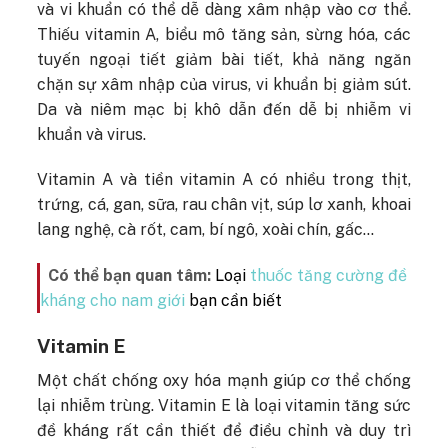
và vi khuẩn có thể dễ dàng xâm nhập vào cơ thể.
Thiếu vitamin A, biểu mô tăng sản, sừng hóa, các
tuyến ngoại tiết giảm bài tiết, khả năng ngăn
chặn sự xâm nhập của virus, vi khuẩn bị giảm sút.
Da và niêm mạc bị khô dẫn đến dễ bị nhiễm vi
khuẩn và virus.
Vitamin A và tiền vitamin A có nhiều trong thịt,
trứng, cá, gan, sữa, rau chân vịt, súp lơ xanh, khoai
lang nghệ, cà rốt, cam, bí ngô, xoài chín, gấc…
Có thể bạn quan tâm:
Loại
thuốc tăng cường đề
kháng cho nam giới
bạn cần biết
Vitamin E
Một chất chống oxy hóa mạnh giúp cơ thể chống
lại nhiễm trùng. Vitamin E là loại vitamin tăng sức
đề kháng rất cần thiết để điều chỉnh và duy trì