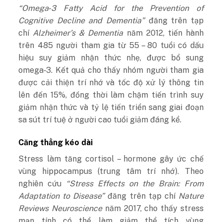
“Omega‑3 Fatty Acid for the Prevention of
Cognitive Decline and Dementia”
đăng trên tạp
chí
Alzheimer’s & Dementia
năm 2012, tiến hành
trên 485 người tham gia từ 55 – 80 tuổi có dấu
hiệu suy giảm nhận thức nhẹ, được bổ sung
omega‑3. Kết quả cho thấy nhóm người tham gia
được cải thiện trí nhớ và tốc độ xử lý thông tin
lên đến 15%, đồng thời làm chậm tiến trình suy
giảm nhận thức và tỷ lệ tiến triển sang giai đoạn
sa sút trí tuệ ở người cao tuổi giảm đáng kể.
Căng thẳng kéo dài
Stress làm tăng cortisol – hormone gây ức chế
vùng hippocampus (trung tâm trí nhớ).
Theo
nghiên cứu
“Stress Effects on the Brain: From
Adaptation to Disease”
đăng trên tạp chí
Nature
Reviews Neuroscience
năm 2017, cho thấy stress
mạn tính có thể làm giảm thể tích vùng