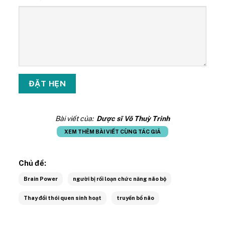
Bài viết của:
Dược sĩ Võ Thuỳ Trinh
XEM THÊM BÀI VIẾT CÙNG TÁC GIẢ
Chủ đề:
Brain Power
người bị rối loạn chức năng não bộ
Thay đổi thói quen sinh hoạt
truyền bổ não