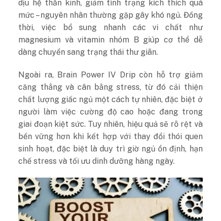
dịu hệ thần kinh, giảm tình trạng kích thích quá
mức – nguyên nhân thường gặp gây khó ngủ. Đồng
thời, việc bổ sung nhanh các vi chất như
magnesium và vitamin nhóm B giúp cơ thể dễ
dàng chuyển sang trạng thái thư giãn.
Ngoài ra, Brain Power IV Drip còn hỗ trợ giảm
căng thẳng và cân bằng stress, từ đó cải thiện
chất lượng giấc ngủ một cách tự nhiên, đặc biệt ở
người làm việc cường độ cao hoặc đang trong
giai đoạn kiệt sức.
Tuy nhiên, hiệu quả sẽ rõ rệt và
bền vững hơn khi kết hợp với thay đổi thói quen
sinh hoạt, đặc biệt là duy trì giờ ngủ ổn định, hạn
chế stress và tối ưu dinh dưỡng hàng ngày.