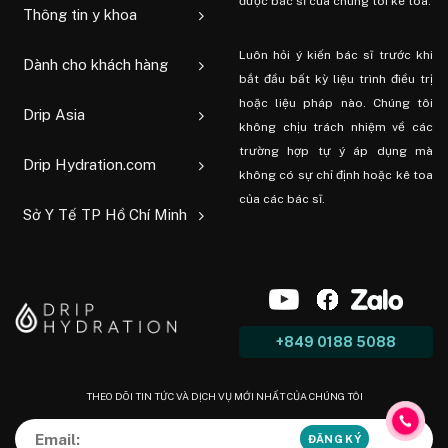
được bác sĩ của chúng tôi kê toa.
Thông tin y khoa
Luôn hỏi ý kiến ​​bác sĩ trước khi
Dành cho khách hàng
bắt đầu bất kỳ liệu trình điều trị
hoặc liệu pháp nào. Chúng tôi
Drip Asia
không chịu trách nhiệm về các
trường hợp tự ý áp dụng mà
Drip Hydration.com
không có sự chỉ định hoặc kê toa
của các bác sĩ.
Sở Y Tế TP Hồ Chí Minh
+849 0188 5088
THEO DÕI TIN TỨC VÀ DỊCH VỤ MỚI NHẤT CỦA CHÚNG TÔI