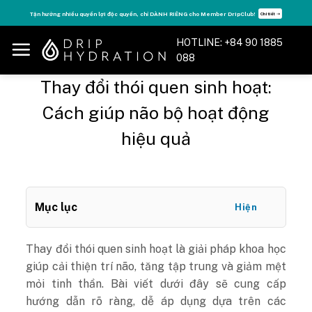
Skip
Tận hưởng nhiều quyền lợi độc quyền, chỉ DÀNH RIÊNG cho Member DripClub!
Chi tiết ➝
to
content
HOTLINE: +84 90 1885
088
Thay đổi thói quen sinh hoạt:
Cách giúp não bộ hoạt động
hiệu quả
Mục lục
Hiện
Thay đổi thói quen sinh hoạt là giải pháp khoa học
giúp cải thiện trí não, tăng tập trung và giảm mệt
mỏi tinh thần. Bài viết dưới đây sẽ cung cấp
hướng dẫn rõ ràng, dễ áp dụng dựa trên các