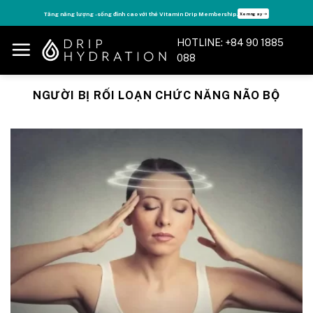
Skip
Tận hưởng nhiều quyền lợi độc quyền, chỉ DÀNH RIÊNG cho Member DripClub!
Chi tiết ➝
to
content
HOTLINE: +84 90 1885
088
NGƯỜI BỊ RỐI LOẠN CHỨC NĂNG NÃO BỘ