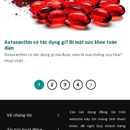
Astaxanthin có tác dụng gì? Bí mật sức khỏe toàn
diện
Astaxanthin có tác dụng gì mà được xem là vua chống oxy hóa?
Hoạt chất...
1
2
3
4
Các nội dung đăng tải trên
Về chúng tôi
website này chỉ mang tính tham
khảo, đề nghị Quý khách hàng
Tin tức hoạt động