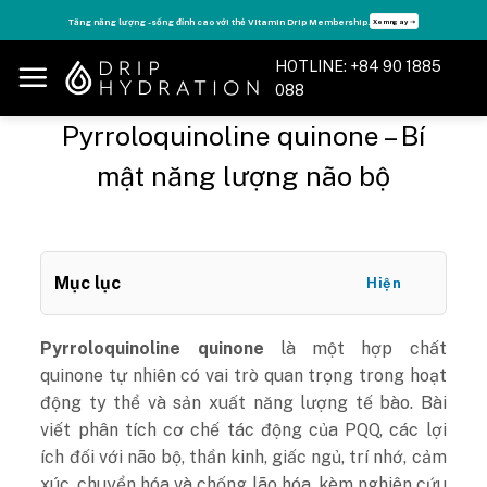
Skip
Tăng năng lượng - sống đỉnh cao với thẻ Vitamin Drip Membership.
Xem ngay ➝
to
content
HOTLINE: +84 90 1885
088
Pyrroloquinoline quinone – Bí
mật năng lượng não bộ
Mục lục
Hiện
Pyrroloquinoline quinone
là một hợp chất
quinone tự nhiên có vai trò quan trọng trong hoạt
động ty thể và sản xuất năng lượng tế bào. Bài
viết phân tích cơ chế tác động của PQQ, các lợi
ích đối với não bộ, thần kinh, giấc ngủ, trí nhớ, cảm
xúc, chuyển hóa và chống lão hóa, kèm nghiên cứu