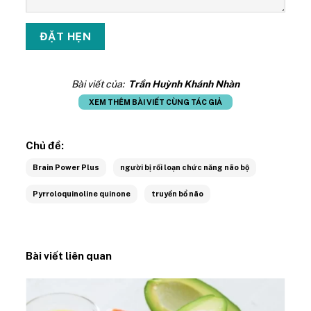
Bài viết của:
Trần Huỳnh Khánh Nhàn
XEM THÊM BÀI VIẾT CÙNG TÁC GIẢ
Chủ đề:
Brain Power Plus
người bị rối loạn chức năng não bộ
Pyrroloquinoline quinone
truyền bổ não
Bài viết liên quan