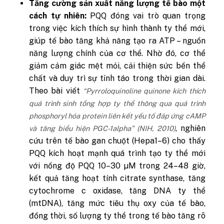
Tăng cường sản xuất năng lượng tế bào một
cách tự nhiên:
PQQ đóng vai trò quan trọng
trong việc kích thích sự hình thành ty thể mới,
giúp tế bào tăng khả năng tạo ra ATP – nguồn
năng lượng chính của cơ thể. Nhờ đó, cơ thể
giảm cảm giác mệt mỏi, cải thiện sức bền thể
chất và duy trì sự tỉnh táo trong thời gian dài.
Theo bài viết
“Pyrroloquinoline quinone kích thích
quá trình sinh tổng hợp ty thể thông qua quá trình
phosphoryl hóa protein liên kết yếu tố đáp ứng cAMP
, nghiên
và tăng biểu hiện PGC-1alpha” (
NIH
, 2010)
cứu trên tế bào gan chuột (Hepa1–6) cho thấy
PQQ kích hoạt mạnh quá trình tạo ty thể mới
với nồng độ PQQ 10–30 µM trong 24–48 giờ,
kết quả tăng hoạt tính citrate synthase, tăng
cytochrome c oxidase, tăng DNA ty thể
(mtDNA), tăng mức tiêu thụ oxy của tế bào,
đồng thời, số lượng ty thể trong tế bào tăng rõ