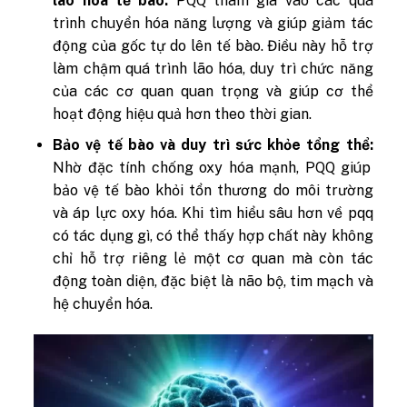
lão hóa tế bào:
PQQ tham gia vào các quá
trình chuyển hóa năng lượng và giúp giảm tác
động của gốc tự do lên tế bào. Điều này hỗ trợ
làm chậm quá trình lão hóa, duy trì chức năng
của các cơ quan quan trọng và giúp cơ thể
hoạt động hiệu quả hơn theo thời gian.
Bảo vệ tế bào và duy trì sức khỏe tổng thể:
Nhờ đặc tính chống oxy hóa mạnh, PQQ giúp
bảo vệ tế bào khỏi tổn thương do môi trường
và áp lực oxy hóa. Khi tìm hiểu sâu hơn về pqq
có tác dụng gì, có thể thấy hợp chất này không
chỉ hỗ trợ riêng lẻ một cơ quan mà còn tác
động toàn diện, đặc biệt là não bộ, tim mạch và
hệ chuyển hóa.