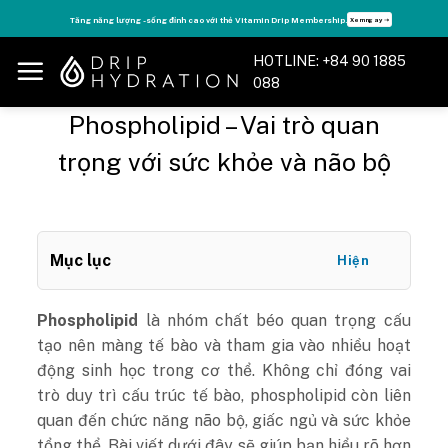
Skip
Tăng năng lượng - sống đỉnh cao với thẻ Vitamin Drip Membership.
Xem ngay ➝
to
content
HOTLINE: +84 90 1885
088
Phospholipid – Vai trò quan
trọng với sức khỏe và não bộ
Mục lục
Hiện
Phospholipid
là nhóm chất béo quan trọng cấu
tạo nên màng tế bào và tham gia vào nhiều hoạt
động sinh học trong cơ thể. Không chỉ đóng vai
trò duy trì cấu trúc tế bào, phospholipid còn liên
quan đến chức năng não bộ, giấc ngủ và sức khỏe
tổng thể. Bài viết dưới đây sẽ giúp bạn hiểu rõ hơn