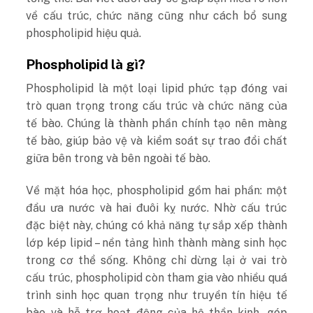
về cấu trúc, chức năng cũng như cách bổ sung
phospholipid hiệu quả.
Phospholipid là gì?
Phospholipid là một loại lipid phức tạp đóng vai
trò quan trọng trong cấu trúc và chức năng của
tế bào. Chúng là thành phần chính tạo nên màng
tế bào, giúp bảo vệ và kiểm soát sự trao đổi chất
giữa bên trong và bên ngoài tế bào.
Về mặt hóa học, phospholipid gồm hai phần: một
đầu ưa nước và hai đuôi kỵ nước. Nhờ cấu trúc
đặc biệt này, chúng có khả năng tự sắp xếp thành
lớp kép lipid – nền tảng hình thành màng sinh học
trong cơ thể sống.
Không chỉ dừng lại ở vai trò
cấu trúc, phospholipid còn tham gia vào nhiều quá
trình sinh học quan trọng như truyền tín hiệu tế
bào và hỗ trợ hoạt động của hệ thần kinh, góp