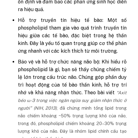
ổn định và đảm bảo các phản ứng sinh học diễn
ra hiệu quả.
Hỗ trợ truyền tín hiệu tế bào: Một số
phospholipid tham gia vào quá trình truyền tín
hiệu giữa các tế bào, đặc biệt trong hệ thần
kinh. Đây là yếu tố quan trọng giúp cơ thể phản
ứng nhanh với các kích thích từ môi trường.
Bảo vệ và hỗ trợ chức năng não bộ: Khi hiểu rõ
phospholipid là gì, bạn sẽ thấy chúng chiếm tỷ
lệ lớn trong cấu trúc não. Chúng góp phần duy
trì hoạt động của tế bào thần kinh, hỗ trợ trí
nhớ và khả năng nhận thức. Theo bài viết
“Axit
béo ω-3 trong việc ngăn ngừa suy giảm nhận thức ở
người” (
NIH
, 2013)
, đã chứng minh tổng lipid trong
não chiếm khoảng ~50% trọng lượng khô của não,
trong đó, phospholipid chiếm khoảng 20–30% trọng
lượng khô của não. Đây là nhóm lipid chính cấu tạo