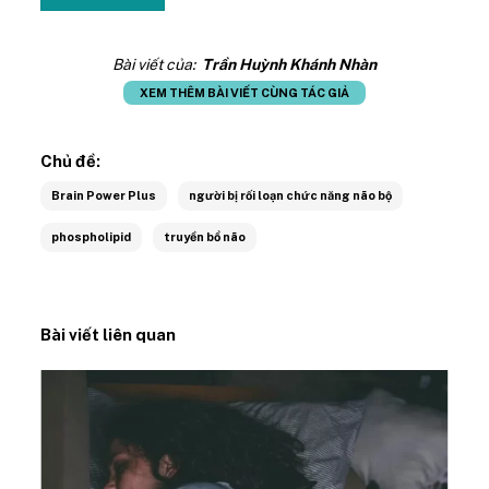
Bài viết của:
Trần Huỳnh Khánh Nhàn
XEM THÊM BÀI VIẾT CÙNG TÁC GIẢ
Chủ đề:
Brain Power Plus
người bị rối loạn chức năng não bộ
phospholipid
truyền bổ não
Bài viết liên quan