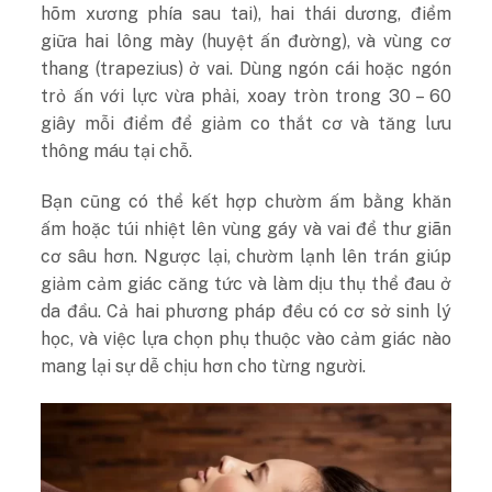
hõm xương phía sau tai), hai thái dương, điểm
giữa hai lông mày (huyệt ấn đường), và vùng cơ
thang (trapezius) ở vai. Dùng ngón cái hoặc ngón
trỏ ấn với lực vừa phải, xoay tròn trong 30 – 60
giây mỗi điểm để giảm co thắt cơ và tăng lưu
thông máu tại chỗ.
Bạn cũng có thể kết hợp chườm ấm bằng khăn
ấm hoặc túi nhiệt lên vùng gáy và vai để thư giãn
cơ sâu hơn. Ngược lại, chườm lạnh lên trán giúp
giảm cảm giác căng tức và làm dịu thụ thể đau ở
da đầu. Cả hai phương pháp đều có cơ sở sinh lý
học, và việc lựa chọn phụ thuộc vào cảm giác nào
mang lại sự dễ chịu hơn cho từng người.