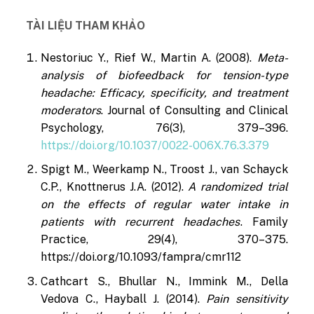
TÀI LIỆU THAM KHẢO
Nestoriuc Y., Rief W., Martin A. (2008).
Meta-
analysis of biofeedback for tension-type
headache: Efficacy, specificity, and treatment
moderators
. Journal of Consulting and Clinical
Psychology, 76(3), 379–396.
https://doi.org/10.1037/0022-006X.76.3.379
Spigt M., Weerkamp N., Troost J., van Schayck
C.P., Knottnerus J.A. (2012).
A randomized trial
on the effects of regular water intake in
patients with recurrent headaches
. Family
Practice, 29(4), 370–375.
https://doi.org/10.1093/fampra/cmr112
Cathcart S., Bhullar N., Immink M., Della
Vedova C., Hayball J. (2014).
Pain sensitivity