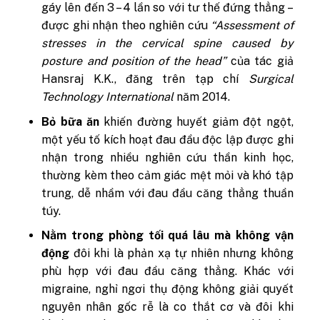
gáy lên đến 3 – 4 lần so với tư thế đứng thẳng –
được ghi nhận theo nghiên cứu
“Assessment of
stresses in the cervical spine caused by
posture and position of the head”
của tác giả
Hansraj K.K., đăng trên tạp chí
Surgical
Technology International
năm 2014.
Bỏ bữa ăn
khiến đường huyết giảm đột ngột,
một yếu tố kích hoạt đau đầu độc lập được ghi
nhận trong nhiều nghiên cứu thần kinh học,
thường kèm theo cảm giác mệt mỏi và khó tập
trung, dễ nhầm với đau đầu căng thẳng thuần
túy.
Nằm trong phòng tối quá lâu mà không vận
động
đôi khi là phản xạ tự nhiên nhưng không
phù hợp với đau đầu căng thẳng. Khác với
migraine, nghỉ ngơi thụ động không giải quyết
nguyên nhân gốc rễ là co thắt cơ và đôi khi