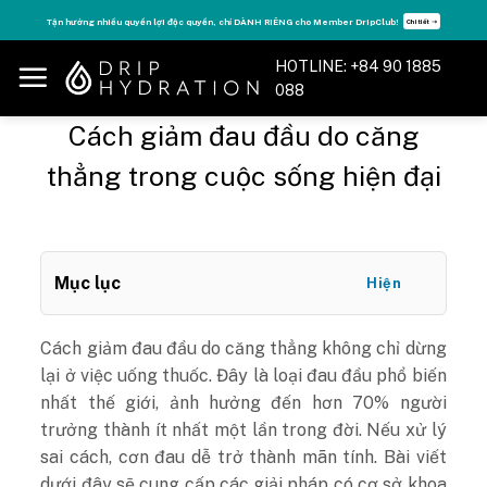
Skip
Tăng năng lượng - sống đỉnh cao với thẻ Vitamin Drip Membership.
Xem ngay ➝
to
content
HOTLINE: +84 90 1885
088
Cách giảm đau đầu do căng
thẳng trong cuộc sống hiện đại
Mục lục
Hiện
Cách giảm đau đầu do căng thẳng
không chỉ dừng
lại ở việc uống thuốc. Đây là loại đau đầu phổ biến
nhất thế giới, ảnh hưởng đến hơn 70% người
trưởng thành ít nhất một lần trong đời. Nếu xử lý
sai cách, cơn đau dễ trở thành mãn tính. Bài viết
dưới đây sẽ cung cấp các giải pháp có cơ sở khoa