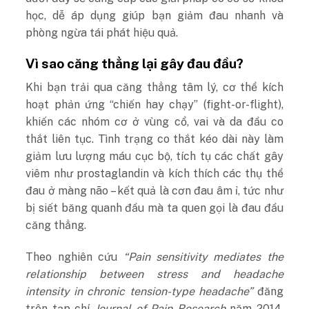
học, dễ áp dụng giúp bạn giảm đau nhanh và
phòng ngừa tái phát hiệu quả.
Vì sao căng thẳng lại gây đau đầu?
Khi bạn trải qua căng thẳng tâm lý, cơ thể kích
hoạt phản ứng “chiến hay chạy” (fight-or-flight),
khiến các nhóm cơ ở vùng cổ, vai và da đầu co
thắt liên tục. Tình trạng co thắt kéo dài này làm
giảm lưu lượng máu cục bộ, tích tụ các chất gây
viêm như prostaglandin và kích thích các thụ thể
đau ở màng não – kết quả là cơn đau âm ỉ, tức như
bị siết băng quanh đầu mà ta quen gọi là đau đầu
căng thẳng.
Theo nghiên cứu
“Pain sensitivity mediates the
relationship between stress and headache
intensity in chronic tension-type headache”
đăng
trên tạp chí
Journal of Pain Research
năm 2014,