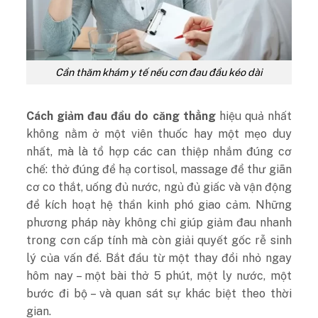
Cần thăm khám y tế nếu cơn đau đầu kéo dài
Cách giảm đau đầu do căng thẳng
hiệu quả nhất
không nằm ở một viên thuốc hay một mẹo duy
nhất, mà là tổ hợp các can thiệp nhắm đúng cơ
chế: thở đúng để hạ cortisol, massage để thư giãn
cơ co thắt, uống đủ nước, ngủ đủ giấc và vận động
để kích hoạt hệ thần kinh phó giao cảm. Những
phương pháp này không chỉ giúp giảm đau nhanh
trong cơn cấp tính mà còn giải quyết gốc rễ sinh
lý của vấn đề. Bắt đầu từ một thay đổi nhỏ ngay
hôm nay – một bài thở 5 phút, một ly nước, một
bước đi bộ – và quan sát sự khác biệt theo thời
gian.