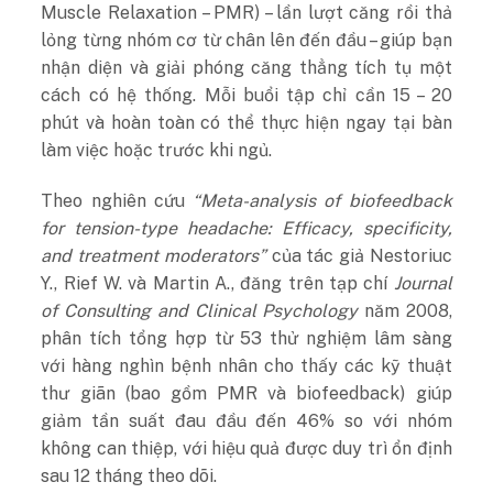
Muscle Relaxation – PMR) – lần lượt căng rồi thả
lỏng từng nhóm cơ từ chân lên đến đầu – giúp bạn
nhận diện và giải phóng căng thẳng tích tụ một
cách có hệ thống. Mỗi buổi tập chỉ cần 15 – 20
phút và hoàn toàn có thể thực hiện ngay tại bàn
làm việc hoặc trước khi ngủ.
Theo nghiên cứu
“Meta-analysis of biofeedback
for tension-type headache: Efficacy, specificity,
and treatment moderators”
của tác giả Nestoriuc
Y., Rief W. và Martin A., đăng trên tạp chí
Journal
of Consulting and Clinical Psychology
năm 2008,
phân tích tổng hợp từ 53 thử nghiệm lâm sàng
với hàng nghìn bệnh nhân cho thấy các kỹ thuật
thư giãn (bao gồm PMR và biofeedback) giúp
giảm tần suất đau đầu đến 46% so với nhóm
không can thiệp, với hiệu quả được duy trì ổn định
sau 12 tháng theo dõi.