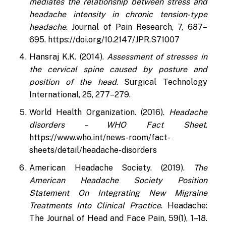
mediates the relationship between stress and
headache intensity in chronic tension-type
headache
. Journal of Pain Research, 7, 687–
695.
https://doi.org/10.2147/JPR.S71007
Hansraj K.K. (2014).
Assessment of stresses in
the cervical spine caused by posture and
position of the head
. Surgical Technology
International, 25, 277–279.
World Health Organization. (2016).
Headache
disorders – WHO Fact Sheet
.
https://www.who.int/news-room/fact-
sheets/detail/headache-disorders
American Headache Society. (2019).
The
American Headache Society Position
Statement On Integrating New Migraine
Treatments Into Clinical Practice
. Headache:
The Journal of Head and Face Pain, 59(1), 1–18.