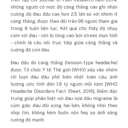
những người có mức độ căng thẳng cao ghi nhận
cường độ đau đầu cao hơn 2,5 lần so với nhóm ít
căng thẳng, được theo dõi trên 96 người tham gia
trong 8 tuần liên tục. Kết quả cho thấy độ nhạy
cảm với đau – vốn bị tăng cao bởi stress mạn tính
– chính là cầu nối trực tiếp giữa căng thẳng và
cường độ cơn đau.
Đau đầu do căng thẳng (tension-type headache)
được Tổ chức Y tế Thế giới (WHO) xếp vào nhóm
rối loạn đau đầu phổ biến nhất toàn cầu, ảnh
hưởng ước tính đến 1,9 tỷ người mỗi năm [WHO
Headache Disorders Fact Sheet, 2016]. Điểm đặc
trưng giúp phân biệt với đau nửa đầu migraine là
cảm giác đau đối xứng hai bên, không nhói theo
nhịp tim, không kèm buồn nôn hay sợ ánh sáng
cường độ mạnh.