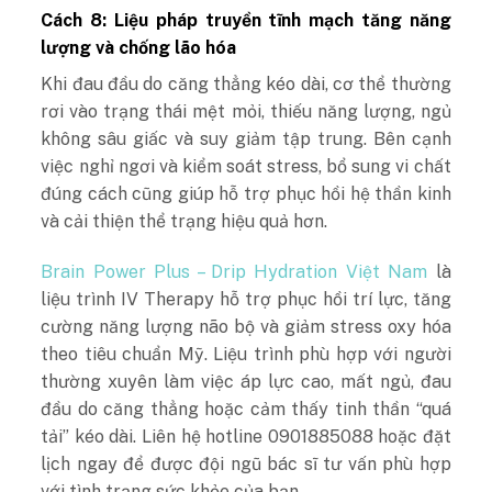
Cách 8: Liệu pháp truyền tĩnh mạch tăng năng
lượng và chống lão hóa
Khi đau đầu do căng thẳng kéo dài, cơ thể thường
rơi vào trạng thái mệt mỏi, thiếu năng lượng, ngủ
không sâu giấc và suy giảm tập trung. Bên cạnh
việc nghỉ ngơi và kiểm soát stress, bổ sung vi chất
đúng cách cũng giúp hỗ trợ phục hồi hệ thần kinh
và cải thiện thể trạng hiệu quả hơn.
Brain Power Plus – Drip Hydration Việt Nam
là
liệu trình IV Therapy hỗ trợ phục hồi trí lực, tăng
cường năng lượng não bộ và giảm stress oxy hóa
theo tiêu chuẩn Mỹ. Liệu trình phù hợp với người
thường xuyên làm việc áp lực cao, mất ngủ, đau
đầu do căng thẳng hoặc cảm thấy tinh thần “quá
tải” kéo dài. Liên hệ hotline 0901885088 hoặc đặt
lịch ngay để được đội ngũ bác sĩ tư vấn phù hợp
với tình trạng sức khỏe của bạn.