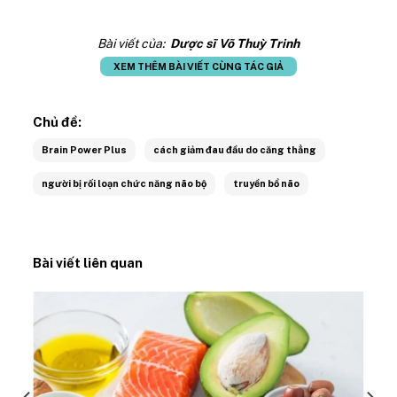
Bài viết của:
Dược sĩ Võ Thuỳ Trinh
XEM THÊM BÀI VIẾT CÙNG TÁC GIẢ
Chủ đề:
Brain Power Plus
cách giảm đau đầu do căng thẳng
người bị rối loạn chức năng não bộ
truyền bổ não
Bài viết liên quan