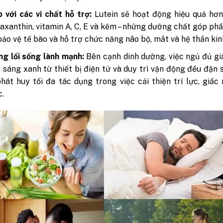
 với các vi chất hỗ trợ:
Lutein sẽ hoạt động hiệu quả hơn
axanthin, vitamin A, C, E và kẽm – những dưỡng chất góp ph
ảo vệ tế bào và hỗ trợ chức năng não bộ, mắt và hệ thần kin
g lối sống lành mạnh:
Bên cạnh dinh dưỡng, việc ngủ đủ gi
 sáng xanh từ thiết bị điện tử và duy trì vận động đều đặn 
phát huy tối đa tác dụng trong việc cải thiện trí lực, giấc
c.