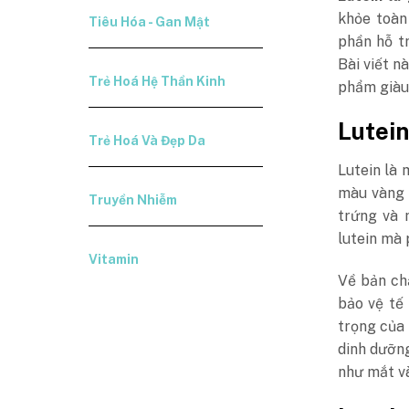
khỏe toàn 
Tiêu Hóa - Gan Mật
phần hỗ tr
Bài viết n
Trẻ Hoá Hệ Thần Kinh
phẩm giàu 
Lutein
Trẻ Hoá Và Đẹp Da
Lutein là 
màu vàng 
Truyền Nhiễm
trứng và 
lutein mà 
Vitamin
Về bản chấ
bảo vệ tế
trọng của 
dinh dưỡng
như mắt và