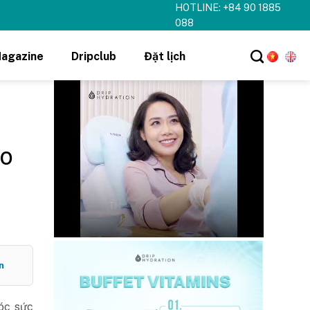
HOTLINE: +84 90 1885
088
agazine
Dripclub
Đặt lịch
ão
n
óc sức