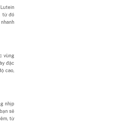
 Lutein
, từ đó
ạ nhanh
ác vùng
này đặc
độ cao,
ng nhịp
 bạn sẽ
đêm, từ