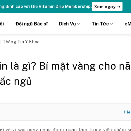
ng đỉnh cao với thẻ Vitamin Drip Membership.
Xem ngay ➝
ôi
Đội ngũ Bác sĩ
Dịch Vụ
Tin Tức
eM
ủ
|
Thông Tin Y Khoa
in là gì? Bí mật vàng cho n
iấc ngủ
Hiệ
gì
và vì sao ngày càng được quan tâm trong việc chăm s