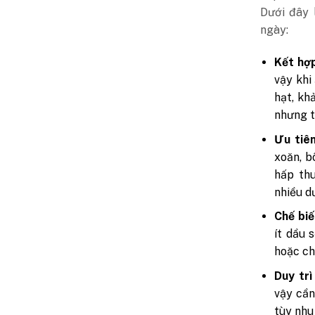
Dưới đây 
ngày:
Kết hợp
vậy khi
hạt, kh
nhưng t
Ưu tiê
xoăn, b
hấp th
nhiều d
Chế biế
ít dầu 
hoặc ch
Duy trì
vậy cần
tùy nhu 