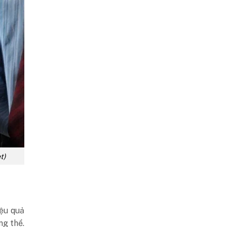
t)
iệu quả
ng thể.