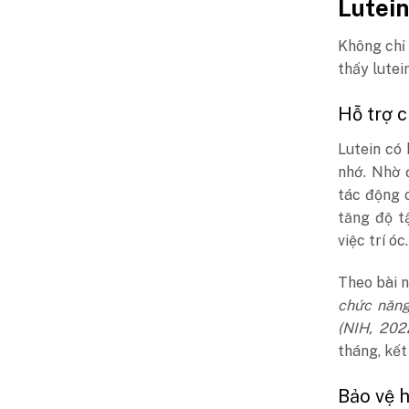
Lutein
Không chỉ 
thấy lutei
Hỗ trợ 
Lutein có 
nhớ. Nhờ 
tác động c
tăng độ t
việc trí óc.
Theo bài 
chức năng
(
NIH
, 202
tháng, kết
Bảo vệ h