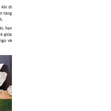
 khi đi
ần tăng
h.
ấc, hạn
sẽ giúp
 ngủ và