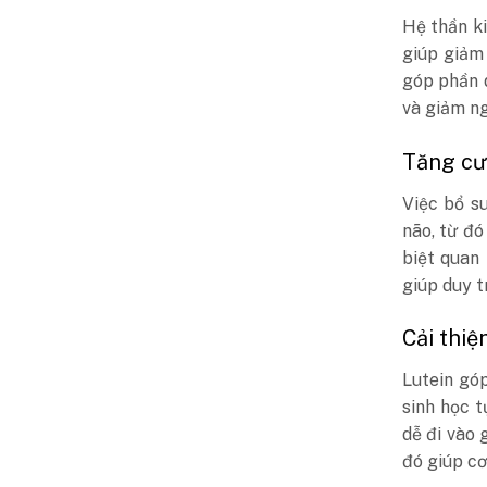
Hệ thần ki
giúp giảm
góp phần d
và giảm ng
Tăng cườ
Việc bổ su
não, từ đó
biệt quan 
giúp duy t
Cải thiệ
Lutein gó
sinh học t
dễ đi vào 
đó giúp cơ