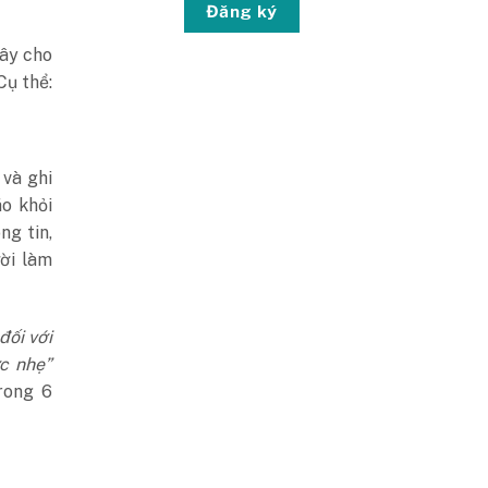
Đăng ký
đây cho
Cụ thể:
 và ghi
ão khỏi
ng tin,
ười làm
đối với
c nhẹ”
rong 6