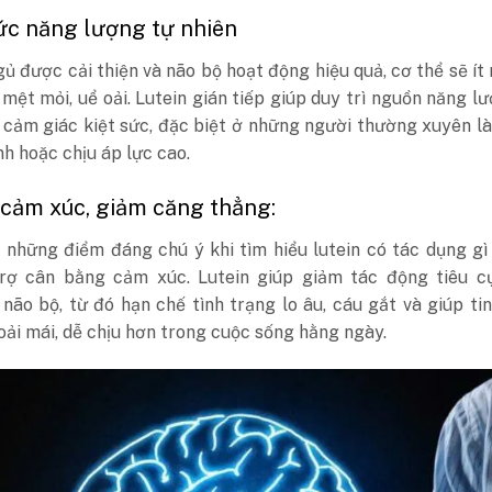
c năng lượng tự nhiên
gủ được cải thiện và não bộ hoạt động hiệu quả, cơ thể sẽ ít 
 mệt mỏi, uể oải. Lutein gián tiếp giúp duy trì nguồn năng l
 cảm giác kiệt sức, đặc biệt ở những người thường xuyên l
nh hoặc chịu áp lực cao.
 cảm xúc, giảm căng thẳng:
 những điểm đáng chú ý khi tìm hiểu lutein có tác dụng gì
rợ cân bằng cảm xúc. Lutein giúp giảm tác động tiêu c
 não bộ, từ đó hạn chế tình trạng lo âu, cáu gắt và giúp ti
oải mái, dễ chịu hơn trong cuộc sống hằng ngày.