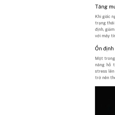
Tăng mứ
Khi giấc n
trạng thái
định, giảm
với máy tí
Ổn định
Một trong
năng hỗ t
stress lên
trở nên th