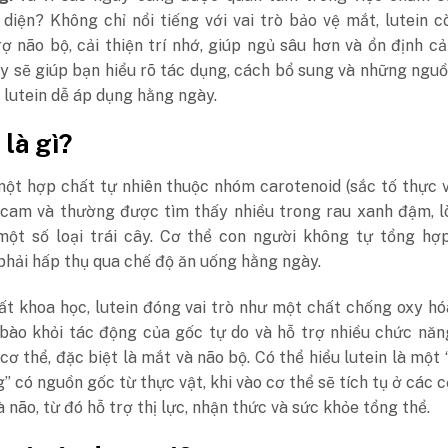
diện? Không chỉ nổi tiếng với vai trò bảo vệ mắt, lutein 
ợ não bộ, cải thiện trí nhớ, giúp ngủ sâu hơn và ổn định c
ày sẽ giúp bạn hiểu rõ tác dụng, cách bổ sung và những ngu
lutein dễ áp dụng hằng ngày.
 là gì?
một hợp chất tự nhiên thuộc nhóm carotenoid (sắc tố thực v
cam và thường được tìm thấy nhiều trong rau xanh đậm, l
một số loại trái cây. Cơ thể con người không tự tổng hợ
phải hấp thụ qua chế độ ăn uống hằng ngày.
t khoa học, lutein đóng vai trò như một chất chống oxy hó
 bào khỏi tác động của gốc tự do và hỗ trợ nhiều chức nă
cơ thể, đặc biệt là mắt và não bộ. C
ó thể hiểu lutein là một 
” có nguồn gốc từ thực vật, khi vào cơ thể sẽ tích tụ ở các 
 não, từ đó hỗ trợ thị lực, nhận thức và sức khỏe tổng thể.