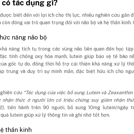
 có tác dụng gì?
được biết đến với lợi ích cho thị lực, nhiều nghiên cứu gần 
n còn đóng vai trò quan trọng đối với não bộ và hệ thần kinh. 
chức năng não bộ
khả năng tích tụ trong các vùng não liên quan đến học tập
đặc tính chống oxy hóa mạnh, lutein giúp bảo vệ tế bào n
ủa gốc tự do, đồng thời hỗ trợ cải thiện khả năng xử lý thô
ập trung và duy trì sự minh mẫn, đặc biệt hữu ích cho ng
nghiên cứu
“Tác dụng của việc bổ sung Lutein và Zeaxanthin 
 nhận thức ở người lớn có triệu chứng suy giảm nhận thứ
2),
tiến hành trên 90 người, bổ sung 10mg lutein/ngày t
 quả lutein giúp xử lý thông tin và ghi nhớ tốt hơn.
ệ thần kinh