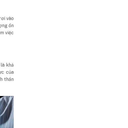
rơi vào
ượng ổn
àm việc
 là khả
ực của
nh thần