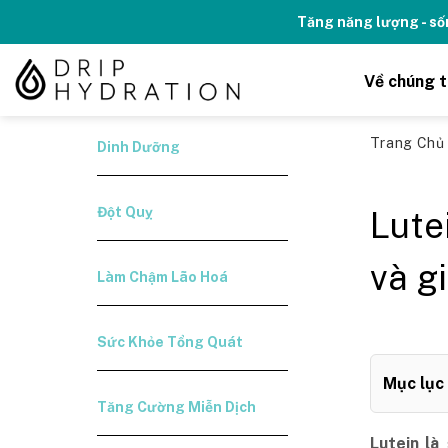
Skip
Tăng năng lượng - số
to
content
Về chúng t
Trang Ch
Dinh Dưỡng
Đột Quỵ
Lute
và g
Làm Chậm Lão Hoá
Sức Khỏe Tổng Quát
Mục lục
Tăng Cường Miễn Dịch
Lutein là 