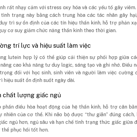
nh rất nhạy cảm với stress oxy hóa và các yếu tố gây viêm.
 tình trạng này bằng cách trung hòa các tác nhân gây hại
uy trì sự ổn định của các tín hiệu thần kinh, hỗ trợ phản x
uy cơ suy giảm chức năng thần kinh theo thời gian.
ng trí lực và hiệu suất làm việc
ng lutein hợp lý có thể giúp cải thiện sự phối hợp giữa c
 nâng cao khả năng tư duy logic, sáng tạo và ghi nhớ. Điều 
trọng đối với học sinh, sinh viên và người làm việc cường 
rì hiệu suất ổn định suốt ngày dài.
n chất lượng giấc ngủ
p phần điều hòa hoạt động của hệ thần kinh, hỗ trợ cân bằ
ự nhiên của cơ thể. Khi não bộ được “thư giãn” đúng cách,
giấc ngủ hơn, ngủ sâu và hạn chế tình trạng thức giấc giữa 
 thể phục hồi tốt hơn.