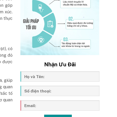
còn góp
ảm xúc.
ồn thực
ật), có
òng đỏ
p được
Nhận Ưu Đãi
a, giúp
ng quan
“sắc tố
cơ quan