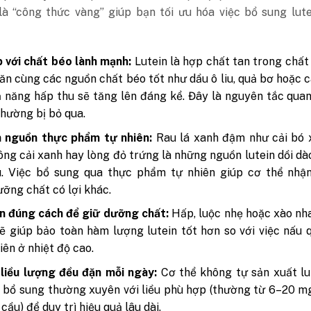
là “công thức vàng” giúp bạn tối ưu hóa việc bổ sung lut
 với chất béo lành mạnh:
Lutein là hợp chất tan trong chất 
 ăn cùng các nguồn chất béo tốt như dầu ô liu, quả bơ hoặc c
ả năng hấp thu sẽ tăng lên đáng kể. Đây là nguyên tắc qua
hường bị bỏ qua.
n nguồn thực phẩm tự nhiên:
Rau lá xanh đậm như cải bó x
ông cải xanh hay lòng đỏ trứng là những nguồn lutein dồi dà
u. Việc bổ sung qua thực phẩm tự nhiên giúp cơ thể nhậ
ưỡng chất có lợi khác.
n đúng cách để giữ dưỡng chất:
Hấp, luộc nhẹ hoặc xào nh
sẽ giúp bảo toàn hàm lượng lutein tốt hơn so với việc nấu 
iên ở nhiệt độ cao.
 liều lượng đều đặn mỗi ngày:
Cơ thể không tự sản xuất lut
 bổ sung thường xuyên với liều phù hợp (thường từ 6–20 
cầu) để duy trì hiệu quả lâu dài.