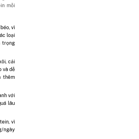
ein mỗi
béo, vì
ác loại
n trọng
ôi, cải
o và dễ
n thêm
anh với
quá lâu
ein, vì
mg/ngày