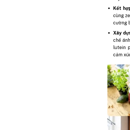
Kết hợp
cùng ze
cường b
Xây dựn
chế ánh
lutein 
cảm xú