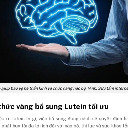
 giúp bảo vệ hệ thần kinh và chức năng não bộ (Ảnh: Sưu tầm interne
hức vàng bổ sung Lutein tối ưu
ểu rõ lutein là gì, việc bổ sung đúng cách sẽ quyết định h
 phát huy tối đa lợi ích đối với não bộ, thị lực và sức khỏe tổ