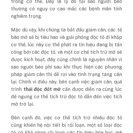
trong cơ thể. Đây là lý do tại sao người béo
thường có nguy cơ cao mắc các bệnh mãn tính
nghiêm trọng.
Mặc dù vậy, khi chúng ta bắt đầu giảm cân, các tế
bào mỡ sẽ bị tiêu hao và giải phóng độc tố đi khắp
cơ thể, lúc này cơ thể phát ra tín hiệu đang bị tấn
công bởi các độc tố, và một cơ chế tích trữ mỡ sẽ
được kích hoạt, đây cũng chính là nguyên nhân vì
sao người béo phì sau khi thực hiện các phương
pháp giảm cân thì dễ rơi vào tình trạng tăng cân
lại. Chính vì điều này, bên cạnh việc giảm cân, quá
trình
thải độc đốt mỡ
cần được diễn ra cùng lúc
để ngưng cơ thể tích trữ độc tố dẫn đến việc tích
mỡ trở lại.
Bên cạnh đó, việc cơ thể tích trữ nhiều độc tố
cũng khiến hệ nội tiết bị rối loạn, một số loại độc
tố có khả năng rối loạn các tín hiệu hóa học mà