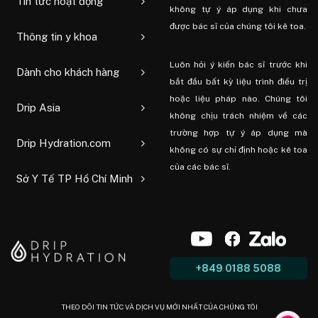
Tin tức hoạt động
không tự ý áp dụng khi chưa
được bác sĩ của chúng tôi kê toa.
Thông tin y khoa
Luôn hỏi ý kiến ​​bác sĩ trước khi
Dành cho khách hàng
bắt đầu bất kỳ liệu trình điều trị
hoặc liệu pháp nào. Chúng tôi
Drip Asia
không chịu trách nhiệm về các
trường hợp tự ý áp dụng mà
Drip Hydration.com
không có sự chỉ định hoặc kê toa
của các bác sĩ.
Sở Y Tế TP Hồ Chí Minh
+849 0188 5088
THEO DÕI TIN TỨC VÀ DỊCH VỤ MỚI NHẤT CỦA CHÚNG TÔI