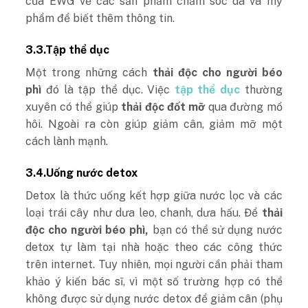
của EWG về các sản phẩm chăm sóc da và mỹ
phẩm để biết thêm thông tin.
3.3.Tập thể dục
Một trong những cách
thải độc cho người béo
phì
đó là tập thể dục. Việc
tập thể dục
thường
xuyên có thể giúp
thải độc đốt mỡ
qua đường mồ
hôi. Ngoài ra còn giúp giảm cân, giảm mỡ một
cách lành mạnh.
3.4.Uống nước detox
Detox là thức uống kết hợp giữa nước lọc và các
loại trái cây như dưa leo, chanh, dưa hấu. Để
thải
độc cho người béo phì,
bạn có thể sử dụng nước
detox tự làm tại nhà hoặc theo các công thức
trên internet. Tuy nhiên, mọi người cần phải tham
khảo ý kiến bác sĩ, vì một số trường hợp có thể
không được sử dụng nước detox để giảm cân (phụ