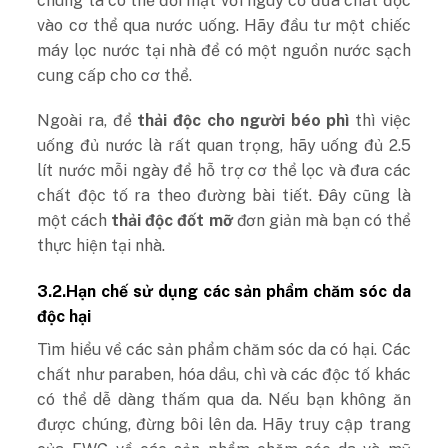
chúng ta có thể đối mặt với nguy cơ đưa chất độc
vào cơ thể qua nước uống. Hãy đầu tư một chiếc
máy lọc nước tại nhà để có một nguồn nước sạch
cung cấp cho cơ thể.
Ngoài ra, để
thải độc cho người béo phì
thì việc
uống đủ nước là rất quan trọng, hãy uống đủ 2.5
lít nước mỗi ngày để hỗ trợ cơ thể lọc và đưa các
chất độc tố ra theo đường bài tiết. Đây cũng là
một cách
thải độc đốt mỡ
đơn giản mà bạn có thể
thực hiện tại nhà.
3.2.Hạn chế sử dụng các sản phẩm chăm sóc da
độc hại
Tìm hiểu về các sản phẩm chăm sóc da có hại. Các
chất như paraben, hóa dầu, chì và các độc tố khác
có thể dễ dàng thấm qua da. Nếu bạn không ăn
được chúng, đừng bôi lên da. Hãy truy cập trang