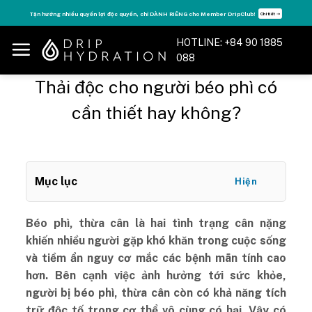
Skip
Tận hưởng nhiều quyền lợi độc quyền, chỉ DÀNH RIÊNG cho Member DripClub!
Chi tiết ➝
to
content
HOTLINE: +84 90 1885
088
Thải độc cho người béo phì có
cần thiết hay không?
Mục lục
Hiện
Béo phì, thừa cân là hai tình trạng cân nặng
khiến nhiều người gặp khó khăn trong cuộc sống
và tiềm ẩn nguy cơ mắc các bệnh mãn tính cao
hơn. Bên cạnh việc ảnh hưởng tới sức khỏe,
người bị béo phì, thừa cân còn có khả năng tích
trữ độc tố trong cơ thể vô cùng có hại. Vậy có