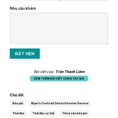
Nhu cầu khám
Bài viết của:
Trần Thanh Liêm
XEM THÊM BÀI VIẾT CÙNG TÁC GIẢ
Chủ đề:
Béo phì
Myer's Cocktail Detox Infusion Service
Thải độc
Thải độc cơ thể
Thừa cân béo phì