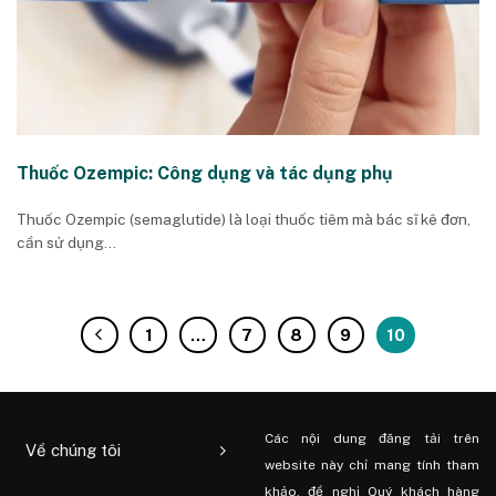
Thuốc Ozempic: Công dụng và tác dụng phụ
Thuốc Ozempic (semaglutide) là loại thuốc tiêm mà bác sĩ kê đơn,
cần sử dụng...
1
…
7
8
9
10
Các nội dung đăng tải trên
Về chúng tôi
website này chỉ mang tính tham
khảo, đề nghị Quý khách hàng