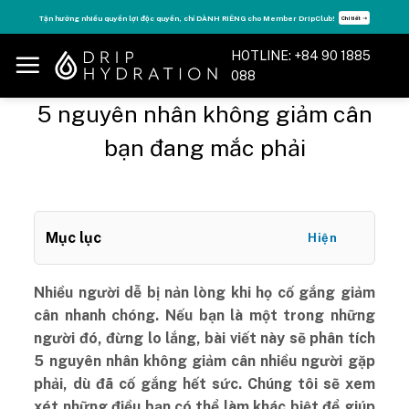
Skip
Tận hưởng nhiều quyền lợi độc quyền, chỉ DÀNH RIÊNG cho Member DripClub!
Chi tiết ➝
to
content
HOTLINE: +84 90 1885
088
5 nguyên nhân không giảm cân
bạn đang mắc phải
Mục lục
Hiện
Nhiều người dễ bị nản lòng khi họ cố gắng giảm
cân nhanh chóng. Nếu bạn là một trong những
người đó, đừng lo lắng, bài viết này sẽ phân tích
5 nguyên nhân không giảm cân nhiều người gặp
phải, dù đã cố gắng hết sức. Chúng tôi sẽ xem
xét những điều bạn có thể làm khác biệt để giúp