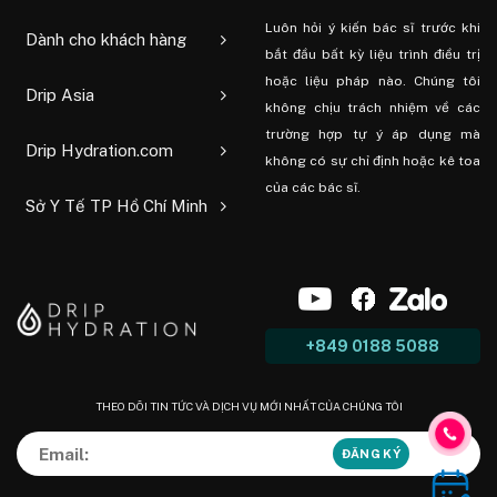
Luôn hỏi ý kiến ​​bác sĩ trước khi
Dành cho khách hàng
bắt đầu bất kỳ liệu trình điều trị
hoặc liệu pháp nào. Chúng tôi
Drip Asia
không chịu trách nhiệm về các
trường hợp tự ý áp dụng mà
Drip Hydration.com
không có sự chỉ định hoặc kê toa
của các bác sĩ.
Sở Y Tế TP Hồ Chí Minh
+849 0188 5088
THEO DÕI TIN TỨC VÀ DỊCH VỤ MỚI NHẤT CỦA CHÚNG TÔI