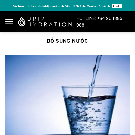
Skip
Tăng năng lượng - sống đỉnh cao với thẻ Vitamin Drip Membership.
Xem ngay ➝
to
content
HOTLINE: +84 90 1885
088
BỔ SUNG NƯỚC