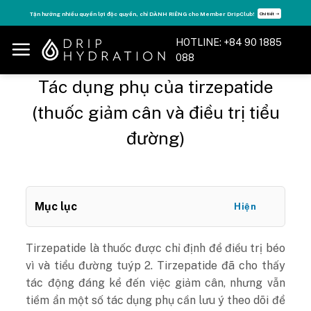
Skip
Tăng năng lượng - sống đỉnh cao với thẻ Vitamin Drip Membership.
Xem ngay ➝
to
content
HOTLINE: +84 90 1885
088
Tác dụng phụ của tirzepatide
(thuốc giảm cân và điều trị tiểu
đường)
Mục lục
Hiện
Tirzepatide là thuốc được chỉ định để điều trị béo
vì và tiểu đường tuýp 2. Tirzepatide đã cho thấy
tác động đáng kể đến việc giảm cân, nhưng vẫn
tiềm ẩn một số tác dụng phụ cần lưu ý theo dõi để