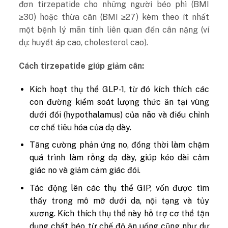
đơn tirzepatide cho những người béo phì (BMI
≥30) hoặc thừa cân (BMI ≥27) kèm theo ít nhất
một bệnh lý mãn tính liên quan đến cân nặng (ví
dụ: huyết áp cao, cholesterol cao).
Cách tirzepatide giúp giảm cân:
Kích hoạt thụ thể GLP-1, từ đó kích thích các
con đường kiểm soát lượng thức ăn tại vùng
dưới đồi (hypothalamus) của não và điều chỉnh
cơ chế tiêu hóa của dạ dày.
Tăng cường phản ứng no, đồng thời làm chậm
quá trình làm rỗng dạ dày, giúp kéo dài cảm
giác no và giảm cảm giác đói.
Tác động lên các thụ thể GIP, vốn được tìm
thấy trong mô mỡ dưới da, nội tạng và tủy
xương. Kích thích thụ thể này hỗ trợ cơ thể tận
dụng chất béo từ chế độ ăn uống cũng như dự