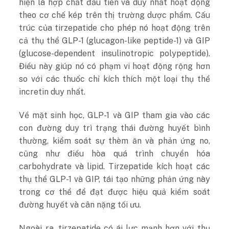
hiện là hợp chất đầu tiên và duy nhất hoạt động
theo cơ chế kép trên thị trường dược phẩm. Cấu
trúc của tirzepatide cho phép nó hoạt động trên
cả thụ thể GLP-1 (glucagon-like peptide-1) và GIP
(glucose-dependent insulinotropic polypeptide).
Điều này giúp nó có phạm vi hoạt động rộng hơn
so với các thuốc chỉ kích thích một loại thụ thể
incretin duy nhất.
Về mặt sinh học, GLP-1 và GIP tham gia vào các
con đường duy trì trạng thái đường huyết bình
thường, kiểm soát sự thèm ăn và phản ứng no,
cũng như điều hòa quá trình chuyển hóa
carbohydrate và lipid. Tirzepatide kích hoạt các
thụ thể GLP-1 và GIP, tái tạo những phản ứng này
trong cơ thể để đạt được hiệu quả kiểm soát
đường huyết và cân nặng tối ưu.
Ngoài ra, tirzepatide có ái lực mạnh hơn với thụ