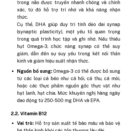
trong não được truyền nhanh chóng và chính
xác, từ đó hỗ trợ trí nhớ và khả năng nhận
thức.
Cụ thể, DHA giúp duy trì tính dẻo dai synap
(synaptic plasticity), một yếu tố quan trọng
trong quá trình học tập và ghi nhớ. Nếu thiếu
hụt Omega-3, chức năng synap có thể suy
giảm, dẫn đến sự suy yếu trong kết nối thần
kinh và giảm hiệu suất nhận thức.
Nguồn bổ sung:
Omega-3 có thể được bổ sung
từ các loại cá béo như cá hồi, cá thu, cá mòi,
hoặc các thực phẩm nguồn gốc thực vật như
hạt lanh, hạt chia. Mức khuyến nghị hàng ngày
dao động từ 250-500 mg DHA và EPA.
2.2. Vitamin B12
Vai trò:
Hỗ trợ sản xuất tế bào máu và bảo vệ
hệ thần kinh khỏi các tổn thương lâu dài.