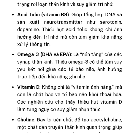
trạng rối loạn thần kinh và suy giảm trí nhớ.
Acid folic (vitamin B9)
: Giúp tổng hợp DNA và
sản xuất neurotransmitter như serotonin,
dopamine. Thiếu hụt acid folic không chỉ ảnh
hưởng đến trí nhớ mà còn làm giảm khả năng
xử lý thông tin.
Omega-3 (DHA và EPA)
: Là “nền tảng” của các
synap thần kinh. Thiếu omega-3 có thể làm suy
yếu kết nối giữa các tế bào não, ảnh hưởng
trực tiếp đến khả năng ghi nhớ.
Vitamin D
: Không chỉ là “vitamin ánh nắng,” mà
còn là chất bảo vệ tế bào não khỏi thoái hóa.
Các nghiên cứu cho thấy thiếu hụt vitamin D
làm tăng nguy cơ suy giảm nhận thức.
Choline
: Đây là tiền chất để tạo acetylcholine,
một chất dẫn truyền thần kinh quan trọng giúp