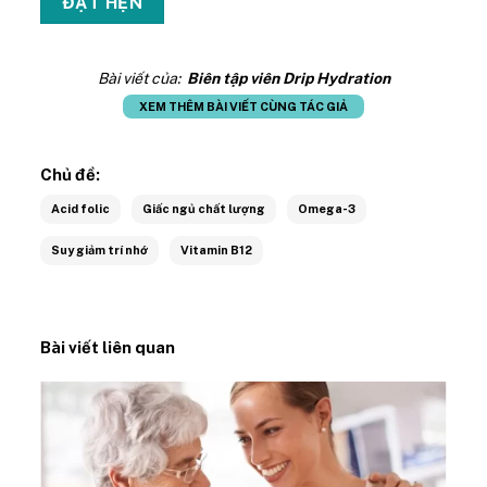
Bài viết của:
Biên tập viên Drip Hydration
XEM THÊM BÀI VIẾT CÙNG TÁC GIẢ
Chủ đề:
Acid folic
Giấc ngủ chất lượng
Omega-3
Suy giảm trí nhớ
Vitamin B12
Bài viết liên quan