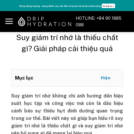
Skip
Tận hưởng nhiều quyền lợi độc quyền, chỉ DÀNH RIÊNG cho Member DripClub!
y ➝
Chi
to
content
HOTLINE: +84 90 1885
088
Suy giảm trí nhớ là thiếu chất
gì? Giải pháp cải thiệu quả
Mục lục
Hiện
Suy giảm trí nhớ không chỉ ảnh hưởng đến hiệu
suất học tập và công việc mà còn là dấu hiệu
cảnh báo sự thiếu hụt dinh dưỡng quan trọng
trong cơ thể. Bài viết này sẽ giúp bạn hiểu rõ suy
giảm trí nhớ là thiếu chất gì và suy giảm trí nhớ
nên bổ sung gì để mang lại hiệu quả.