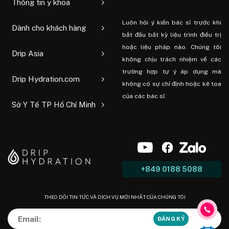
Thông tin y khoa
Luôn hỏi ý kiến ​​bác sĩ trước khi
Dành cho khách hàng
bắt đầu bất kỳ liệu trình điều trị
hoặc liệu pháp nào. Chúng tôi
Drip Asia
không chịu trách nhiệm về các
trường hợp tự ý áp dụng mà
Drip Hydration.com
không có sự chỉ định hoặc kê toa
của các bác sĩ.
Sở Y Tế TP Hồ Chí Minh
+849 0188 5088
THEO DÕI TIN TỨC VÀ DỊCH VỤ MỚI NHẤT CỦA CHÚNG TÔI