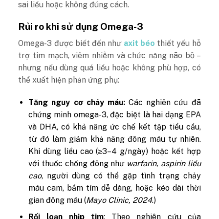
sai liều hoặc không đúng cách.
Rủi ro khi sử dụng Omega-3
Omega-3 được biết đến như
axit béo
thiết yếu hỗ
trợ tim mạch, viêm nhiễm và chức năng não bộ –
nhưng nếu dùng quá liều hoặc không phù hợp, có
thể xuất hiện phản ứng phụ:
Tăng nguy cơ chảy máu:
Các nghiên cứu đã
chứng minh omega-3, đặc biệt là hai dạng EPA
và DHA, có khả năng ức chế kết tập tiểu cầu,
từ đó làm giảm khả năng đông máu tự nhiên.
Khi dùng liều cao (≥3–4 g/ngày) hoặc kết hợp
với thuốc chống đông như
warfarin, aspirin liều
cao
, người dùng có thể gặp tình trạng chảy
máu cam, bầm tím dễ dàng, hoặc kéo dài thời
gian đông máu (
Mayo Clinic, 2024
.)
Rối loạn nhịp tim
: Theo nghiên cứu của