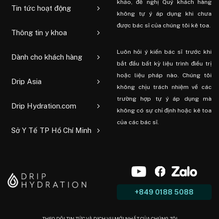
khảo, đề nghị Quý khách hàng
Tin tức hoạt động
không tự ý áp dụng khi chưa
được bác sĩ của chúng tôi kê toa.
Thông tin y khoa
Luôn hỏi ý kiến ​​bác sĩ trước khi
Dành cho khách hàng
bắt đầu bất kỳ liệu trình điều trị
hoặc liệu pháp nào. Chúng tôi
Drip Asia
không chịu trách nhiệm về các
trường hợp tự ý áp dụng mà
Drip Hydration.com
không có sự chỉ định hoặc kê toa
của các bác sĩ.
Sở Y Tế TP Hồ Chí Minh
+849 0188 5088
THEO DÕI TIN TỨC VÀ DỊCH VỤ MỚI NHẤT CỦA CHÚNG TÔI