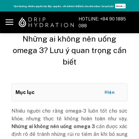
Skip
Tận hưởng nhiều quyền lợi độc quyền, chỉ DÀNH RIÊNG cho Member DripClub!
Chi tiết ➝
to
content
HOTLINE: +84 90 1885
088
Những ai không nên uống
omega 3? Lưu ý quan trọng cần
biết
Mục lục
Hiện
Nhiều người cho rằng omega-3 luôn tốt cho sức
khỏe, nhưng thực tế không hoàn toàn như vậy.
Những ai không nên uống omega 3
cần được xác
định rõ để tránh những rủi ro tiềm ẩn khi bổ sung