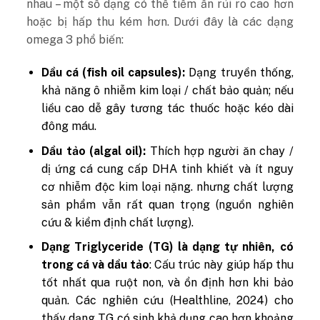
nhau – một số dạng có thể tiềm ẩn rủi ro cao hơn
hoặc bị hấp thu kém hơn. Dưới đây là các dạng
omega 3 phổ biến:
Dầu cá (fish oil capsules):
Dạng truyền thống,
khả năng ô nhiễm kim loại / chất bảo quản; nếu
liều cao dễ gây tương tác thuốc hoặc kéo dài
đông máu.
Dầu tảo (algal oil):
Thích hợp người ăn chay /
dị ứng cá cung cấp DHA tinh khiết và ít nguy
cơ nhiễm độc kim loại nặng. nhưng chất lượng
sản phẩm vẫn rất quan trọng (nguồn nghiên
cứu & kiểm định chất lượng).
Dạng Triglyceride (TG) là dạng tự nhiên, có
trong cá và dầu tảo
: Cấu trúc này giúp hấp thu
tốt nhất qua ruột non, và ổn định hơn khi bảo
quản. Các nghiên cứu (Healthline, 2024) cho
thấy dạng TG có sinh khả dụng cao hơn khoảng