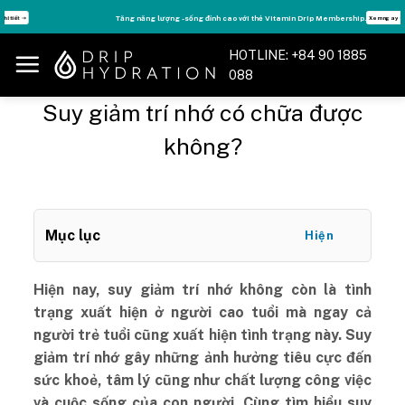
Skip
Tăng năng lượng - sống đỉnh cao với thẻ Vitamin Drip Membership.
Xem ngay ➝
to
content
HOTLINE: +84 90 1885
088
Suy giảm trí nhớ có chữa được
không?
Mục lục
Hiện
Hiện nay, suy giảm trí nhớ không còn là tình
trạng xuất hiện ở người cao tuổi mà ngay cả
người trẻ tuổi cũng xuất hiện tình trạng này. Suy
giảm trí nhớ gây những ảnh hưởng tiêu cực đến
sức khoẻ, tâm lý cũng như chất lượng công việc
và cuộc sống của con người. Cùng tìm hiểu suy