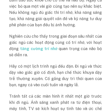
đảm bảo sức khỏe cho cơ thể và não bộ. Ngay cả
việc bỏ qua một vài giờ cũng tạo nên sự khác biệt.
Nếu không ngủ đủ giấc thì trí nhớ, khả năng sáng
tạo, khả năng giải quyết vấn đề và kỹ năng tư duy
phê phán của bạn đều bị ảnh hưởng.
Nghiên cứu cho thấy trong giai đoạn sâu nhất của
giấc ngủ các hoạt động củng cố trí nhớ, với hoạt
động
tăng cường trí nhớ
quan trọng của não bộ
sẽ diễn ra.
Hãy có một lịch trình ngủ đều đặn. Đi ngủ và thức
dậy vào giấc giờ cố định, hạn chế thức khuya dậy
trễ thường xuyên. Cố gắng duy trì thói quen của
bạn, ngay cả vào cuối tuần và ngày lễ.
Tránh tất cả các màn hình ít nhất một giờ trước
khi đi ngủ. Ánh sáng xanh phát ra từ điện thoại,
máy tính, TV sẽ kích hoạt sự tỉnh táo và ức chế