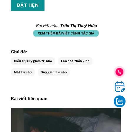
Bài viết của:
Trần Thị Thuý Hiếu
XEM THÊM BÀI VIẾT CÙNG TÁC GIẢ
Chủ đề:
Điều trị suy giảm trí nhớ
Lão hóa thần kinh
Mất trí nhớ
Suy giảm trí nhớ
Bài viết liên quan