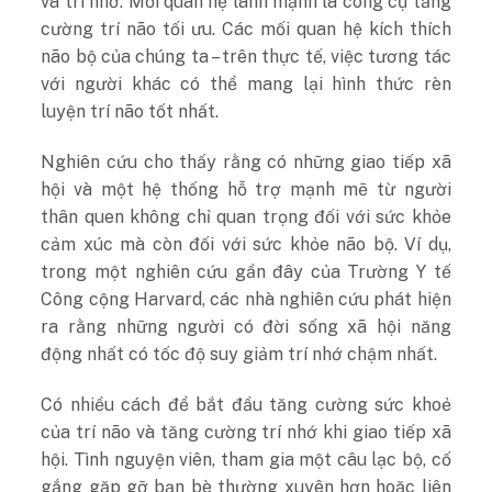
và trí nhớ. Mối
quan hệ lành mạnh là công cụ tăng
cường trí não tối ưu.
Các mối quan hệ kích thích
não bộ của chúng ta – trên thực tế, việc tương tác
với người khác có thể mang lại hình thức rèn
luyện trí não tốt nhất.
Nghiên cứu cho thấy rằng có những giao tiếp xã
hội và một hệ thống hỗ trợ mạnh mẽ từ người
thân quen không chỉ quan trọng đối với sức khỏe
cảm xúc mà còn đối với sức khỏe não bộ. Ví dụ,
trong một nghiên cứu gần đây của Trường Y tế
Công cộng Harvard, các nhà nghiên cứu phát hiện
ra rằng những người có đời sống xã hội năng
động nhất có tốc độ suy giảm trí nhớ chậm nhất.
Có nhiều cách để bắt đầu tăng cường sức khoẻ
của trí não và tăng cường trí nhớ khi giao tiếp xã
hội. Tình nguyện viên, tham gia một câu lạc bộ, cố
gắng gặp gỡ bạn bè thường xuyên hơn hoặc liên