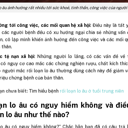
lo âu ảnh hưởng rất nhiều tới sức khoẻ, tinh thần, công việc của ngườ
ng tới công việc, các mối quan hệ xã hội
: Điều này là tất 
 các người bệnh đều có xu hướng ngại chia sẻ những vấn 
n, cô lập mình khiến ảnh hưởng đến công việc và các mối 
 thân.
c tệ nạn xã hội
: Những người lo lắng, có các vấn đề về 
có nguy cơ cao mắc các chứng nghiện rượu, chất kích thí
 người mắc rối loạn lo âu thường dùng cách này để giảm 
triệu chứng bệnh của bản thân.
ạn chưa biết:
Tìm hiểu bệnh
rối loạn lo âu ở tuổi trung niên
ạn lo âu có nguy hiểm không và điều
ạn lo âu như thế nào?
 lo âu có nguy hiểm không?” Chắc hẳn bạn đã có câu trả l