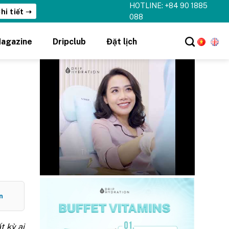
HOTLINE: +84 90 1885
hi tiết ➝
088
agazine
Dripclub
Đặt lịch
n
t kỳ ai