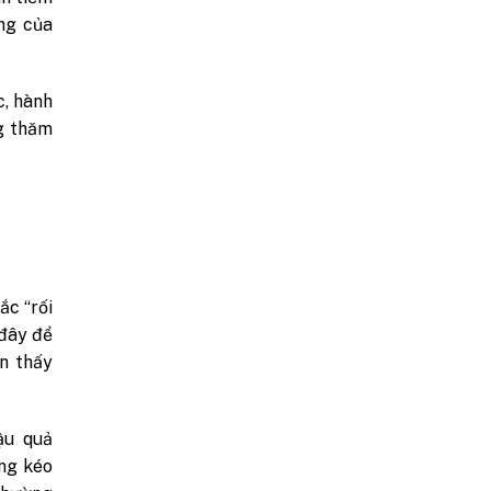
ng của
c, hành
ng thăm
ắc “rối
 đây để
n thấy
ậu quả
ng kéo