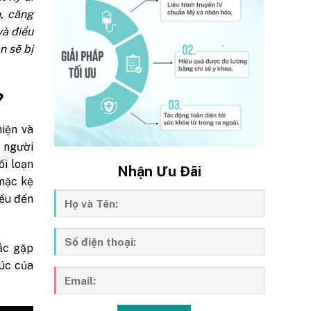
, căng
và điều
n sẽ bị
?
iện và
u người
ối loạn
Nhận Ưu Đãi
 mặc kệ
iều đến
ắc gặp
xúc của