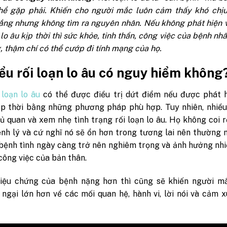
hể gặp phải. Khiến cho người mắc luôn cảm thấy khó chịu
lắng nhưng không tìm ra nguyên nhân. Nếu không phát hiện 
n lo âu kịp thời thì sức khỏe, tinh thần, công việc của bệnh nhâ
 thậm chí có thể cướp đi tính mạng của họ
.
ểu rối loạn lo âu có nguy hiểm không
 loạn lo âu
có thể được điều trị dứt điểm nếu được phát h
kịp thời bằng những phương pháp phù hợp. Tuy nhiên, nhiề
 quan và xem nhẹ tình trạng rối loạn lo âu. Họ không coi r
ệnh lý và cứ nghĩ nó sẽ ổn hơn trong tương lai nên thường
 bệnh tình ngày càng trở nên nghiêm trọng và ảnh hưởng nh
công việc của bản thân.
riệu chứng của bệnh nặng hơn thì cũng sẽ khiến người m
ngại lớn hơn về các mối quan hệ, hành vi, lời nói và cảm 