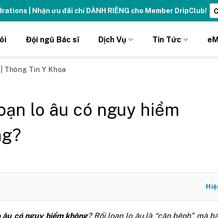
ydrations | Nhận ưu đãi chỉ DÀNH RIÊNG cho Member DripClub!
C
ôi
Đội ngũ Bác sĩ
Dịch Vụ
Tin Tức
eM
ủ
|
Thông Tin Y Khoa
loạn lo âu có nguy hiểm
ng?
Hiệ
lo âu có nguy hiểm không
? Rối loạn lo âu là “căn bệnh” mà bấ