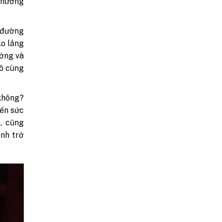
 Thường
, đường
lo lắng
ưởng và
vô cùng
 không?
iến sức
, cũng
ệnh trở