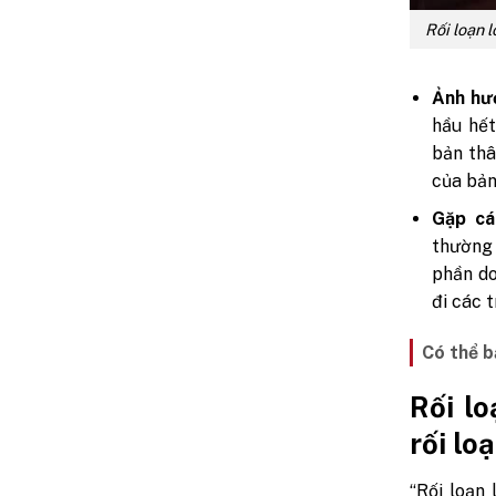
Rối loạn 
Ảnh hưở
hầu hết
bản thâ
của bản
Gặp cá
thường 
phần do
đi các 
Có thể b
Rối lo
rối lo
“Rối loạn