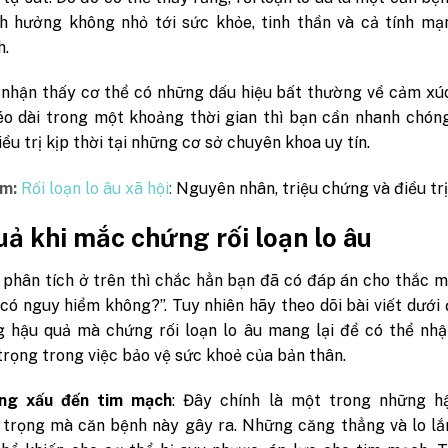
h hưởng không nhỏ tới sức khỏe, tinh thần và cả tính mạ
h.
i nhận thấy cơ thể có những dấu hiệu bất thường về cảm xú
kéo dài trong một khoảng thời gian thì bạn cần nhanh chó
ều trị kịp thời tại những cơ sở chuyên khoa uy tín.
m:
Rối loạn lo âu xã hội
:
Nguyên nhân, triệu chứng và điều trị
ả khi mắc chứng rối loạn lo âu
phân tích ở trên thì chắc hẳn bạn đã có đáp án cho thắc m
 có nguy hiểm không?”. Tuy nhiên hãy theo dõi bài viết dưới
g hậu quả mà chứng rối loạn lo âu mang lại để có thể nhậ
rọng trong việc bảo vệ sức khoẻ của bản thân.
ng xấu đến tim mạch
: Đây chính là một trong những h
trọng mà căn bệnh này gây ra. Những căng thẳng và lo lắ