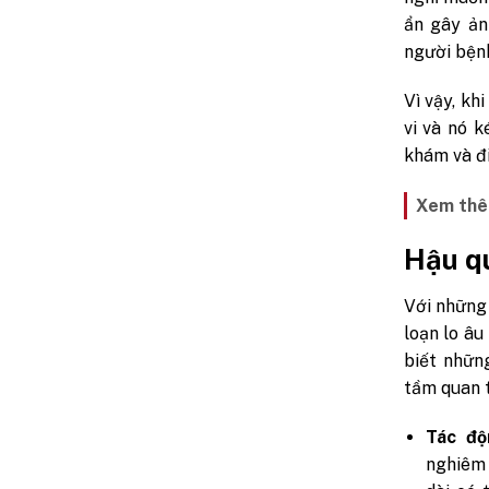
ẩn gây ản
người bện
Vì vậy, kh
vi và nó 
khám và đi
Xem thê
Hậu qu
Với những 
loạn lo âu
biết nhữn
tầm quan t
Tác độ
nghiêm 