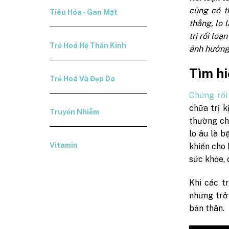
cũng có t
Tiêu Hóa - Gan Mật
thẳng, lo 
trị rối loạ
Trẻ Hoá Hệ Thần Kinh
ảnh hưởng,
Tìm hi
Trẻ Hoá Và Đẹp Da
Chứng rối
chữa trị 
Truyền Nhiễm
thường chủ
lo âu là b
Vitamin
khiến cho
sức khỏe, 
Khi các t
những trở 
bản thân.