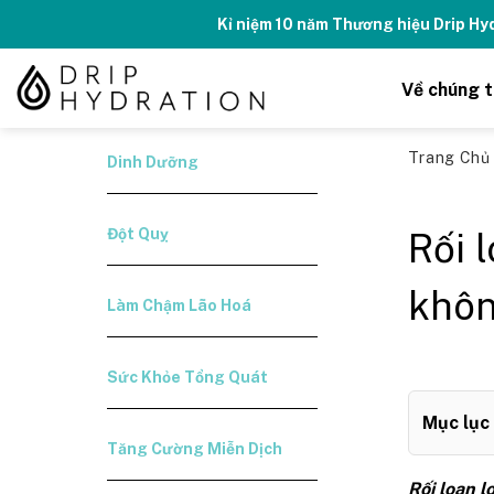
Skip
Kỉ niệm 10 năm Thương hiệu Drip H
to
content
Về chúng t
Trang Ch
Dinh Dưỡng
Đột Quỵ
Rối 
khô
Làm Chậm Lão Hoá
Sức Khỏe Tổng Quát
Mục lục
Tăng Cường Miễn Dịch
Rối loạn 