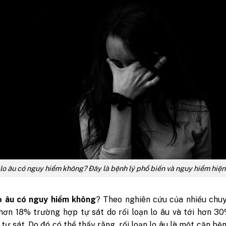
 lo âu có nguy hiểm không? Đây là bệnh lý phổ biến và nguy hiểm hiện
lo âu có nguy hiểm không
? Theo nghiên cứu của nhiều chu
 hơn 18% trường hợp tự sát do rối loạn lo âu và tới hơn 3
tự sát. Do đó có thể thấy rằng, rối loạn lo âu là một căn bệ