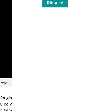
Đăng ký
 nay
yên gia
0% có ý
nh tiềm