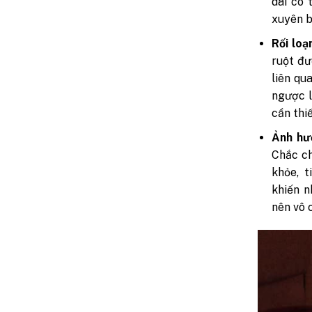
dài có 
xuyên b
Rối loạ
ruột đư
liên qu
ngược l
cần thiế
Ảnh hư
Chắc ch
khỏe, t
khiến n
nên vô 