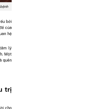
i bệnh
yếu bởi
đề của
quan hệ
tâm lý
ch. Một
và quên
 trị
ời cho