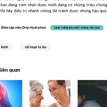
 bạn đang cảm nhận được mình đang có những triệu chứng 
u thì hãy điều trị nhanh chóng để tránh được những hậu qu
:
Biên tập viên Drip Hydration
XEM THÊM BÀI VIẾT CÙNG TÁC GIẢ
 kinh
rối loạn lo âu
 liên quan