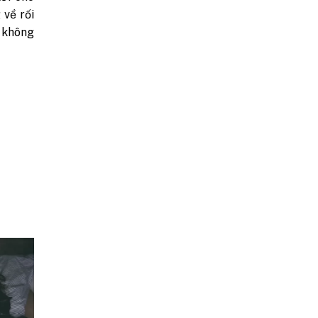
về rối
ả không