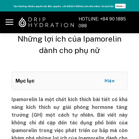
Skip
Tăng năng lượng - sống đỉnh cao với thẻ Vitamin Drip Membership.
Xem ngay ➝
to
content
HOTLINE: +84 90 1885
088
Những lợi ích của Ipamorelin
dành cho phụ nữ
Mục lục
Hiện
Ipamorelin là một chất kích thích bài tiết có khả
năng kích thích sự giải phóng hormone tăng
trưởng (GH) một cách tự nhiên. Bài viết này
không chỉ đề cập đến tác dụng phổ biến của
ipamorelin trong việc phát triển cơ bắp mà còn
khám phá những lợi ích của Ipamorelin dành cho