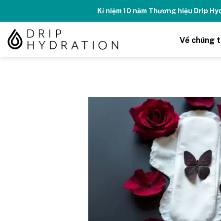
Skip
Kỉ niệm 10 năm Thương hiệu Drip H
to
content
Về chúng t