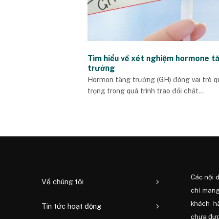
Tìm hiểu về xét nghiệm hormone t
trưởng
Hormon tăng trưởng (GH) đóng vai trò q
trọng trong quá trình trao đổi chất...
Các nội 
Về chúng tôi
chỉ mang
khách h
Tin tức hoạt động
chưa được