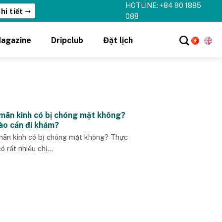
HOTLINE: +84 90 1885
hi tiết ➝
088
agazine
Dripclub
Đặt lịch
 mãn kinh có bị chóng mặt không?
nào cần đi khám?
mãn kinh có bị chóng mặt không? Thực
có rất nhiều chị...