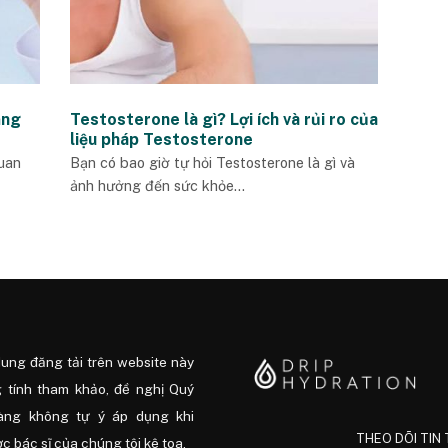
ăng
Testosterone là gì? Lợi ích và rủi ro của
liệu pháp Testosterone
uan
Bạn có bao giờ tự hỏi Testosterone là gì và
ảnh hưởng đến sức khỏe...
dung đăng tải trên website này
 tính tham khảo, đề nghị Quý
àng không tự ý áp dụng khi
THEO DÕI TIN
 bác sĩ của chúng tôi kê toa.