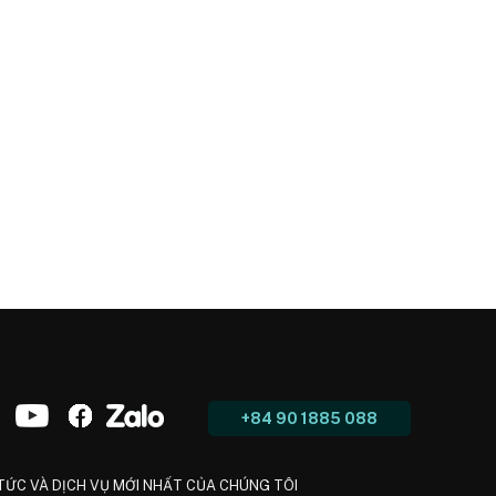
+84 90 1885 088
 TỨC VÀ DỊCH VỤ MỚI NHẤT CỦA CHÚNG TÔI