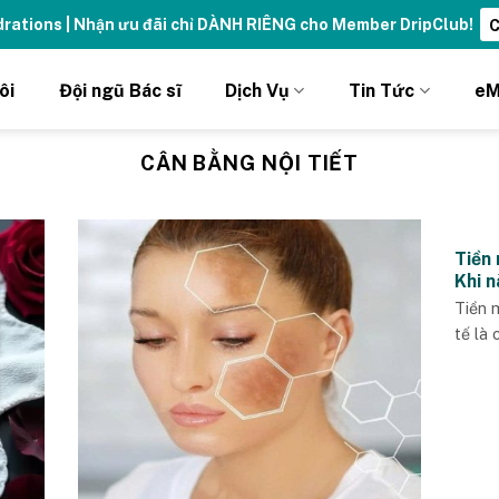
ydrations | Nhận ưu đãi chỉ DÀNH RIÊNG cho Member DripClub!
C
ôi
Đội ngũ Bác sĩ
Dịch Vụ
Tin Tức
eM
CÂN BẰNG NỘI TIẾT
Tiền
Khi 
Tiền 
tế là 