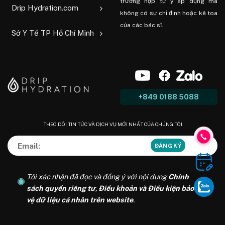
trường hợp tự ý áp dụng mà
Drip Hydration.com
không có sự chỉ định hoặc kê toa
của các bác sĩ.
Sở Y Tế TP Hồ Chí Minh
+849 0188 5088
THEO DÕI TIN TỨC VÀ DỊCH VỤ MỚI NHẤT CỦA CHÚNG TÔI
Tôi xác nhận đã đọc và đồng ý với nội dung
Chính
sách quyền riêng tư
,
Điều khoản và Điều kiện bảo
vệ dữ liệu cá nhân trên website
.