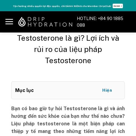
Skip
Tận hưởng nhiều quyền lợi độc quyền, chỉ DÀNH RIÊNG cho Member DripClub!
Chi tiết ➝
to
content
HOTLINE: +84 90 1885
088
Testosterone là gì? Lợi ích và
rủi ro của liệu pháp
Testosterone
Mục lục
Hiện
Bạn có bao giờ tự hỏi Testosterone là gì và ảnh
hưởng đến sức khỏe của bạn như thế nào chưa?
Liệu pháp testosterone là một biện pháp can
thiệp y tế mang theo những tiềm năng lợi ích