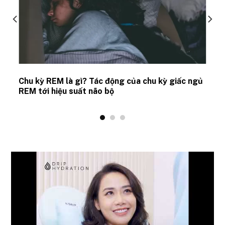
Chu kỳ REM là gì? Tác động của chu kỳ giấc ngủ
REM tới hiệu suất não bộ