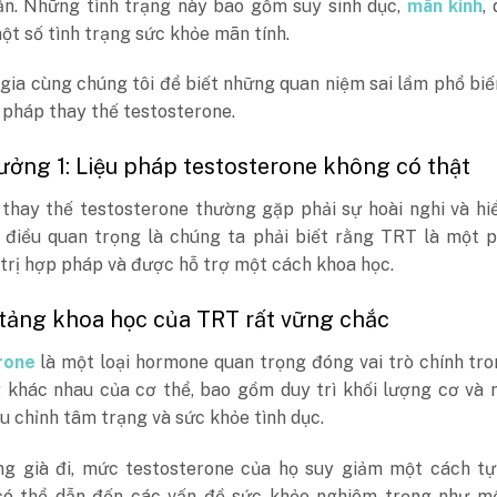
hần. Những tình trạng này bao gồm suy sinh dục,
mãn kinh
,
t số tình trạng sức khỏe mãn tính.
gia cùng chúng tôi để biết những quan niệm sai lầm phổ bi
 pháp thay thế testosterone.
ưởng 1: Liệu pháp testosterone không có thật
 thay thế testosterone thường gặp phải sự hoài nghi và hi
, điều quan trọng là chúng ta phải biết rằng TRT là một 
trị hợp pháp và được hỗ trợ một cách khoa học.
 tảng khoa học của TRT rất vững chắc
rone
là một loại hormone quan trọng đóng vai trò chính tr
 khác nhau của cơ thể, bao gồm duy trì khối lượng cơ và 
u chỉnh tâm trạng và sức khỏe tình dục.
ng già đi, mức testosterone của họ suy giảm một cách tự 
có thể dẫn đến các vấn đề sức khỏe nghiêm trọng như mệ