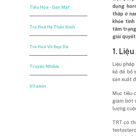
dụng hor
Tiêu Hóa - Gan Mật
thấp ở na
khỏe tình
Trẻ Hoá Hệ Thần Kinh
tâm trạng
giải quyết
Trẻ Hoá Và Đẹp Da
1. Liệ
Liệu pháp 
Truyền Nhiễm
kế để bổ 
sản xuất 
Vitamin
Mục tiêu c
giảm bớt c
lượng cuộc
TRT có thể
testostero