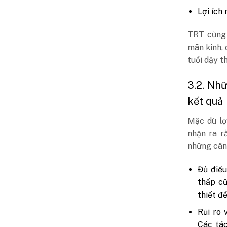
Lợi ích
TRT cũng 
mãn kinh, 
tuổi dậy th
3.2. Nh
kết quả
Mặc dù lợ
nhận ra r
những cân
Đủ điều
thấp cũ
thiết đ
Rủi ro 
Các tác