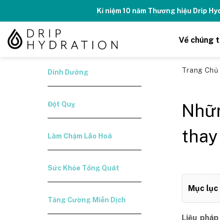
Skip
Kỉ niệm 10 năm Thương hiệu Drip H
to
content
Về chúng t
Trang Ch
Dinh Dưỡng
Đột Quỵ
Nhữn
thay
Làm Chậm Lão Hoá
Sức Khỏe Tổng Quát
Mục lục
Tăng Cường Miễn Dịch
Liệu pháp