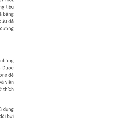
g liệu
ả bằng
cứu đã
 cường
 chứng
à Dược
one để
và viên
ở thích
sử dụng
dõi bởi