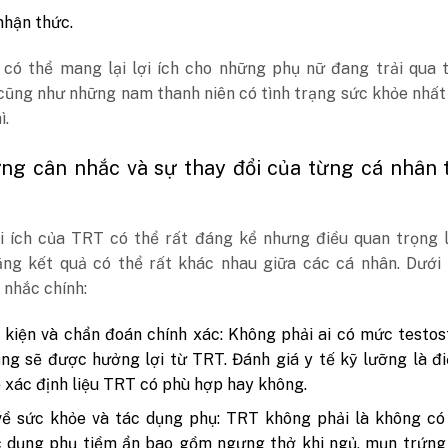
 nhận thức.
có thể mang lại lợi ích cho những phụ nữ đang trải qua t
cũng như những nam thanh niên có tình trạng sức khỏe nhất
ì.
ững cân nhắc và sự thay đổi của từng cá nhân 
i ích của TRT có thể rất đáng kể nhưng điều quan trọng l
ằng kết quả có thể rất khác nhau giữa các cá nhân. Dưới 
 nhắc chính:
 kiện và chẩn đoán chính xác: Không phải ai có mức testo
ng sẽ được hưởng lợi từ TRT. Đánh giá y tế kỹ lưỡng là đ
ể xác định liệu TRT có phù hợp hay không.
về sức khỏe và tác dụng phụ: TRT không phải là không có 
 dụng phụ tiềm ẩn bao gồm ngưng thở khi ngủ, mụn trứng 