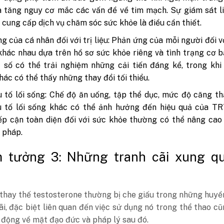
 tăng nguy cơ mắc các vấn đề về tim mạch. Sự giám sát l
 cung cấp dịch vụ chăm sóc sức khỏe là điều cần thiết.
g của cá nhân đối với trị liệu: Phản ứng của mỗi người đối 
khác nhau dựa trên hồ sơ sức khỏe riêng và tình trạng cơ 
 số có thể trải nghiệm những cải tiến đáng kể, trong kh
hác có thể thấy những thay đổi tối thiểu.
 tố lối sống: Chế độ ăn uống, tập thể dục, mức độ căng t
u tố lối sống khác có thể ảnh hưởng đến hiệu quả của TR
ếp cận toàn diện đối với sức khỏe thường có thể nâng cao 
u pháp.
m tưởng 3: Những tranh cãi xung q
thay thế testosterone thường bị che giấu trong những huyề
ãi, đặc biệt liên quan đến việc sử dụng nó trong thể thao c
động về mặt đạo đức và pháp lý sau đó.