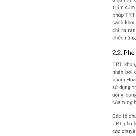
trầm cảm 
pháp TRT 
cách khôi
chỉ ra rằ
chức năng 
2.2. Phê
TRT không
nhận bởi 
phẩm Hoa 
sử dụng t
uống, cung
của từng 
Các tổ ch
TRT phù h
các chuyê