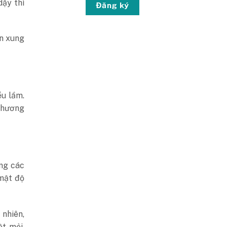
 dậy thì
Đăng ký
ến xung
ểu lầm.
phương
ong các
mật độ
nhiên,
t mỏi,