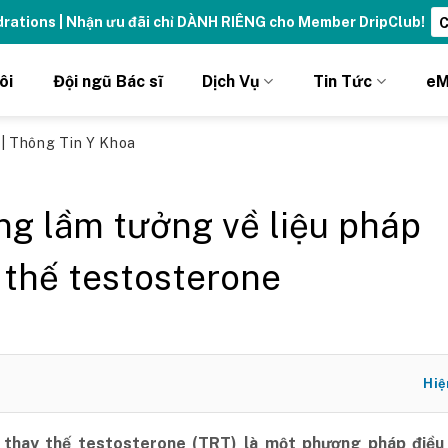
ydrations | Nhận ưu đãi chỉ DÀNH RIÊNG cho Member DripClub!
C
ôi
Đội ngũ Bác sĩ
Dịch Vụ
Tin Tức
eM
ủ
|
Thông Tin Y Khoa
g lầm tưởng về liệu pháp
 thế testosterone
Hiệ
 thay thế testosterone (TRT) là một phương pháp điều 