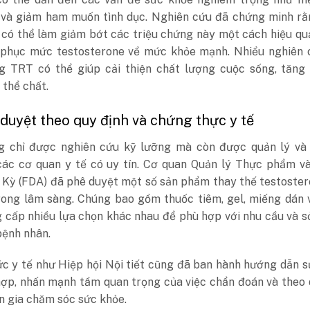
và giảm ham muốn tình dục. Nghiên cứu đã chứng minh rằn
có thể làm giảm bớt các triệu chứng này một cách hiệu qu
 phục mức testosterone về mức khỏe mạnh. Nhiều nghiên 
ng TRT có thể giúp cải thiện chất lượng cuộc sống, tăng
thể chất.
 duyệt theo quy định và chứng thực y tế
 chỉ được nghiên cứu kỹ lưỡng mà còn được quản lý và
các cơ quan y tế có uy tín. Cơ quan Quản lý Thực phẩm v
Kỳ (FDA) đã phê duyệt một số sản phẩm thay thế testoster
rong lâm sàng. Chúng bao gồm thuốc tiêm, gel, miếng dán 
 cấp nhiều lựa chọn khác nhau để phù hợp với nhu cầu và s
bệnh nhân.
ức y tế như Hiệp hội Nội tiết cũng đã ban hành hướng dẫn 
ợp, nhấn mạnh tầm quan trọng của việc chẩn đoán và theo 
n gia chăm sóc sức khỏe.