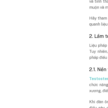
và tinh t
muộn và mộ
Hãy tham 
quanh liệu
2. Lầm t
Liệu pháp
Tuy nhiên
pháp điều 
2.1. Nền
Testoste
chức năng
xương, điề
Khi đàn ô
điều này 