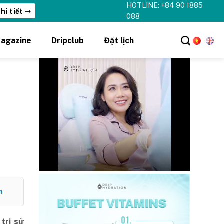
HOTLINE: +84 90 1885
hi tiết ➝
088
agazine
Dripclub
Đặt lịch
n
trị sử