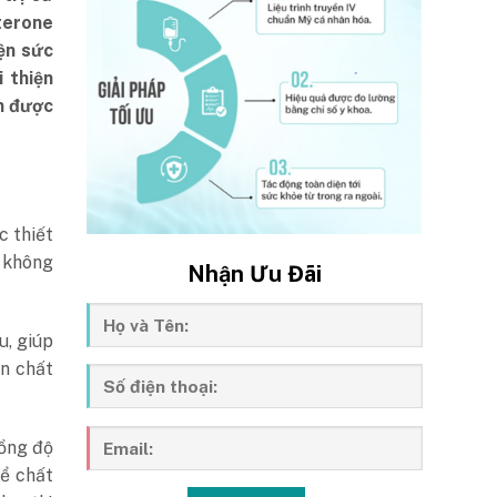
terone
iện sức
 thiện
n được
c thiết
 không
Nhận Ưu Đãi
u, giúp
ện chất
nồng độ
hể chất