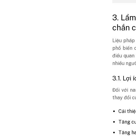
3. Lầm
chắn c
Liệu pháp
phổ biến 
điều quan
nhiều ngườ
3.1. Lợi
Đối với n
thay đổi c
Cải thi
Tăng cư
Tăng ha