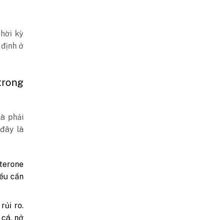
hời kỳ
 định ở
trong
à phải
đây là
sterone
iều cần
rủi ro.
cá, nở