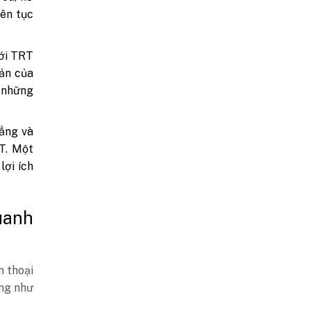
iên tục
với TRT
bản của
i những
hẳng và
T. Một
lợi ích
uanh
n thoại
ũng như