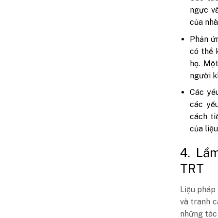
ngực và
của nhà
Phản ứn
có thể 
họ. Một
người k
Các yếu
các yế
cách ti
của liệ
4. Lầ
TRT
Liệu pháp 
và tranh c
những tác 