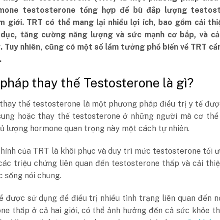
mone testosterone tổng hợp để bù đắp lượng testos
m giới. TRT có thể mang lại nhiều lợi ích, bao gồm cải th
 dục, tăng cường năng lượng và sức mạnh cơ bắp, và cải
. Tuy nhiên, cũng có một số lầm tưởng phổ biến về TRT cầ
.
u pháp thay thế Testosterone là gì?
thay thế testosterone là một phương pháp điều trị y tế đượ
sung hoặc thay thế testosterone ở những người mà cơ thể
đủ lượng hormone quan trọng này một cách tự nhiên.
hính của TRT là khôi phục và duy trì mức testosterone tối ư
ác triệu chứng liên quan đến testosterone thấp và cải thi
 sống nói chung.
 được sử dụng để điều trị nhiều tình trạng liên quan đến 
ne thấp ở cả hai giới, có thể ảnh hưởng đến cả sức khỏe t