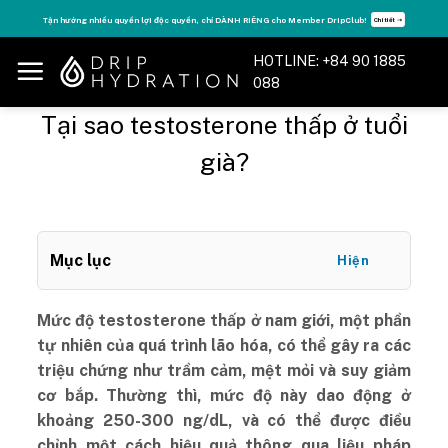
Skip
Tận hưởng nhiều quyền lợi độc quyền, chỉ DÀNH RIÊNG cho Member DripClub!
Chi tiết ➝
to
content
HOTLINE: +84 90 1885
088
Tại sao testosterone thấp ở tuổi
già?
Mục lục
Hiện
Mức độ testosterone thấp ở nam giới, một phần
tự nhiên của quá trình lão hóa, có thể gây ra các
triệu chứng như trầm cảm, mệt mỏi và suy giảm
cơ bắp. Thường thì, mức độ này dao động ở
khoảng 250-300 ng/dL, và có thể được điều
chỉnh một cách hiệu quả thông qua liệu pháp