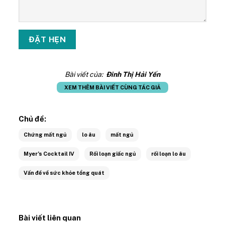
Bài viết của:
Đinh Thị Hải Yến
XEM THÊM BÀI VIẾT CÙNG TÁC GIẢ
Chủ đề:
Chứng mất ngủ
lo âu
mất ngủ
Myer’s Cocktail IV
Rối loạn giấc ngủ
rối loạn lo âu
Vấn đề về sức khỏe tổng quát
Bài viết liên quan