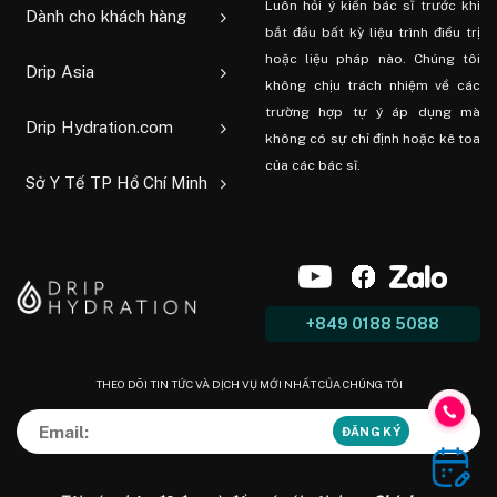
Luôn hỏi ý kiến ​​bác sĩ trước khi
Dành cho khách hàng
bắt đầu bất kỳ liệu trình điều trị
hoặc liệu pháp nào. Chúng tôi
Drip Asia
không chịu trách nhiệm về các
trường hợp tự ý áp dụng mà
Drip Hydration.com
không có sự chỉ định hoặc kê toa
của các bác sĩ.
Sở Y Tế TP Hồ Chí Minh
+849 0188 5088
THEO DÕI TIN TỨC VÀ DỊCH VỤ MỚI NHẤT CỦA CHÚNG TÔI