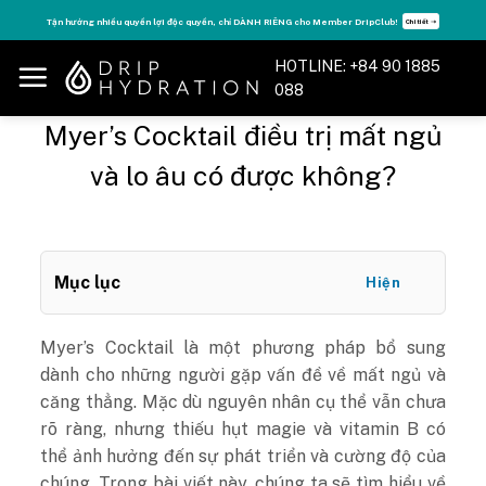
Skip
Tận hưởng nhiều quyền lợi độc quyền, chỉ DÀNH RIÊNG cho Member DripClub!
Chi tiết ➝
to
content
HOTLINE: +84 90 1885
088
Myer’s Cocktail điều trị mất ngủ
và lo âu có được không?
Mục lục
Hiện
Myer’s Cocktail là một phương pháp bổ sung
dành cho những người gặp vấn đề về mất ngủ và
căng thẳng. Mặc dù nguyên nhân cụ thể vẫn chưa
rõ ràng, nhưng thiếu hụt magie và vitamin B có
thể ảnh hưởng đến sự phát triển và cường độ của
chúng. Trong bài viết này, chúng ta sẽ tìm hiểu về