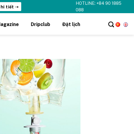
HOTLINE: +84 90 1885
hi tiết ➝
088
agazine
Dripclub
Đặt lịch