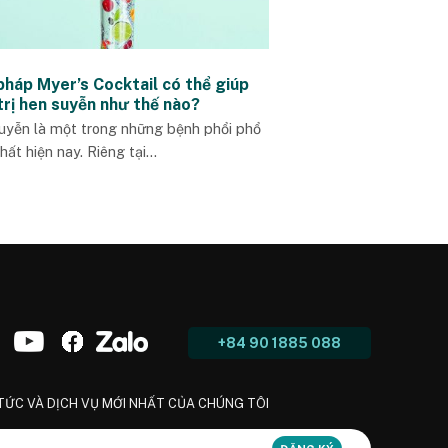
pháp Myer’s Cocktail có thể giúp
trị hen suyễn như thế nào?
uyễn là một trong những bệnh phổi phổ
hất hiện nay. Riêng tại...
+84 90 1885 088
 TỨC VÀ DỊCH VỤ MỚI NHẤT CỦA CHÚNG TÔI