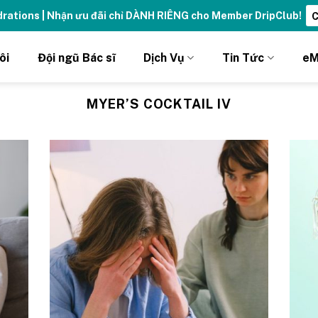
ydrations | Nhận ưu đãi chỉ DÀNH RIÊNG cho Member DripClub!
C
ôi
Đội ngũ Bác sĩ
Dịch Vụ
Tin Tức
eM
MYER’S COCKTAIL IV