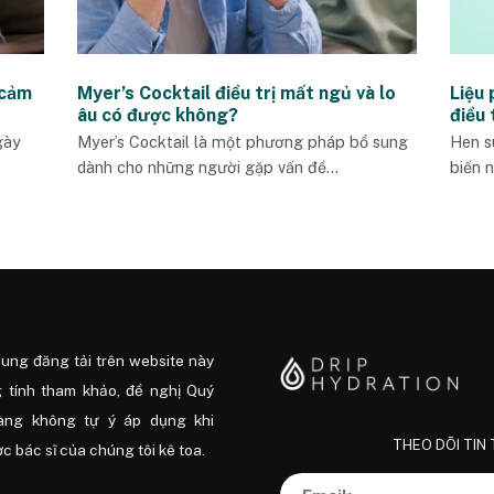
 cảm
Myer’s Cocktail điều trị mất ngủ và lo
Liệu 
âu có được không?
điều 
gày
Myer’s Cocktail là một phương pháp bổ sung
Hen s
dành cho những người gặp vấn đề...
biến n
dung đăng tải trên website này
 tính tham khảo, đề nghị Quý
àng không tự ý áp dụng khi
THEO DÕI TIN
 bác sĩ của chúng tôi kê toa.