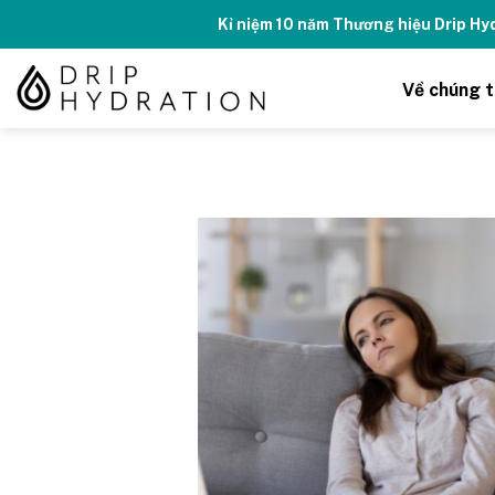
Skip
Kỉ niệm 10 năm Thương hiệu Drip H
to
content
Về chúng t