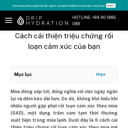
Skip
Tận hưởng nhiều quyền lợi độc quyền, chỉ DÀNH RIÊNG cho Member DripClub!
Chi tiết ➝
to
content
HOTLINE: +84 90 1885
088
Cách cải thiện triệu chứng rối
loạn cảm xúc của bạn
Mục lục
Hiện
Mùa đông sắp tới, đồng nghĩa với việc ngày ngắn
lại và đêm kéo dài hơn. Do đó, không khó hiểu khi
nhiều người gặp phải rối loạn cảm xúc theo mùa
(SAD), một dạng trầm cảm tạm thời thường
xuất hiện trong mùa lạnh. Dưới đây là 6 cách cải
thiện triệu chứng rối loạn cảm xúc theo mùa mà