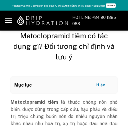
Skip
Tăng năng lượng - sống đỉnh cao với thẻ Vitamin Drip Membership.
Xem ngay ➝
to
content
HOTLINE: +84 90 1885
088
Metoclopramid tiêm có tác
dụng gì? Đối tượng chỉ định và
lưu ý
Mục lục
Hiện
Metoclopramid tiêm
là thuốc chống nôn phổ
biến, được dùng trong cấp cứu, hậu phẫu và điều
trị triệu chứng buồn nôn do nhiều nguyên nhân
khác nhau như hóa trị, xạ trị hoặc đau nửa đầu