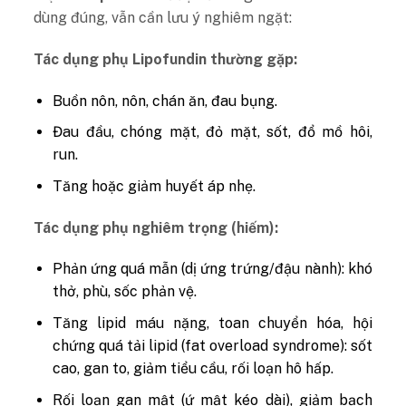
dùng đúng, vẫn cần lưu ý nghiêm ngặt:
Tác dụng phụ Lipofundin thường gặp:
Buồn nôn, nôn, chán ăn, đau bụng.
Đau đầu, chóng mặt, đỏ mặt, sốt, đổ mồ hôi,
run.
Tăng hoặc giảm huyết áp nhẹ.
Tác dụng phụ nghiêm trọng (hiếm):
Phản ứng quá mẫn (dị ứng trứng/đậu nành): khó
thở, phù, sốc phản vệ.
Tăng lipid máu nặng, toan chuyển hóa, hội
chứng quá tải lipid (fat overload syndrome): sốt
cao, gan to, giảm tiểu cầu, rối loạn hô hấp.
Rối loạn gan mật (ứ mật kéo dài), giảm bạch