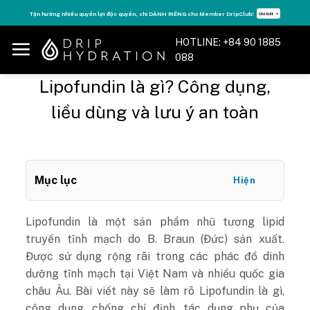
Skip
Tăng năng lượng - sống đỉnh cao với thẻ Vitamin Drip Membership.
Xem ngay ➝
to
content
HOTLINE: +84 90 1885
088
Lipofundin là gì? Công dụng,
liều dùng và lưu ý an toàn
Mục lục
Hiện
Lipofundin là một sản phẩm nhũ tương lipid
truyền tĩnh mạch do B. Braun (Đức) sản xuất.
Được sử dụng rộng rãi trong các phác đồ dinh
dưỡng tĩnh mạch tại Việt Nam và nhiều quốc gia
châu Âu. Bài viết này sẽ làm rõ Lipofundin là gì,
công dụng, chống chỉ định, tác dụng phụ của