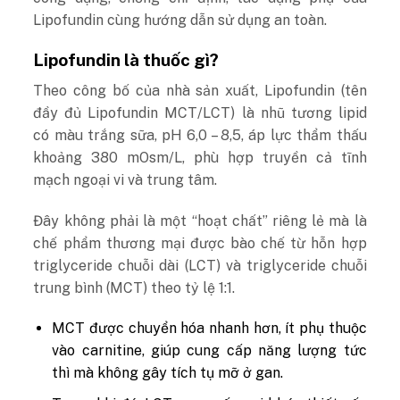
Lipofundin cùng hướng dẫn sử dụng an toàn.
Lipofundin là thuốc gì?
Theo công bố của nhà sản xuất, Lipofundin (tên
đầy đủ Lipofundin MCT/LCT) là nhũ tương lipid
có màu trắng sữa, pH 6,0 – 8,5, áp lực thẩm thấu
khoảng 380 mOsm/L, phù hợp truyền cả tĩnh
mạch ngoại vi và trung tâm.
Đây không phải là một “hoạt chất” riêng lẻ mà là
chế phẩm thương mại được bào chế từ hỗn hợp
triglyceride chuỗi dài (LCT) và triglyceride chuỗi
trung bình (MCT) theo tỷ lệ 1:1.
MCT được chuyển hóa nhanh hơn, ít phụ thuộc
vào carnitine, giúp cung cấp năng lượng tức
thì mà không gây tích tụ mỡ ở gan.